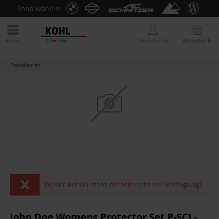
Shop wählen:
Menü
Mein Konto
Warenkorb
Protektoren
Dieser Artikel steht derzeit nicht zur Verfügung!
John Doe Womens Protector Set P-SCL-