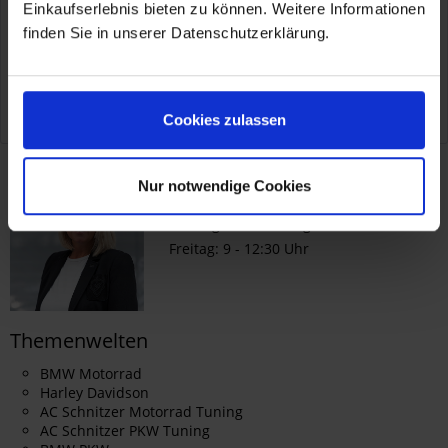
Einkaufserlebnis bieten zu können. Weitere Informationen
finden Sie in unserer Datenschutzerklärung.
Weiterführende Links zu "John Doe
Womens Protector Set P-SCL-SET2"
Fragen zum Artikel?
Cookies zulassen
Service
Nur notwendige Cookies
E-Mail:
shop@kohl.de
Montag - Donnerstag: 9 - 16 Uhr
Freitag: 9 - 12:30 Uhr
Themenwelten
BMW Motorrad
Harley Davidson
AC Schnitzer Motorrad Tuning
AC Schnitzer PKW Tuning