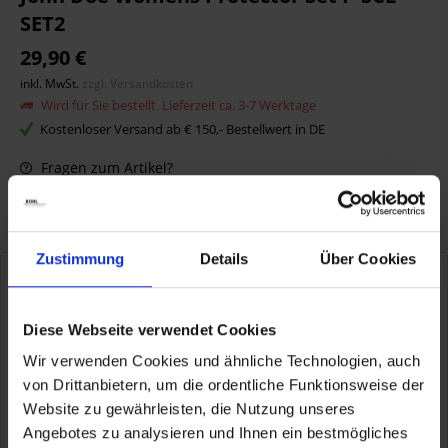
SET2
29,90 €
inkl. MwSt.
zzgl. Versandkosten
Wird für Sie bestellt. Lieferzeit ca. 3-7 Werktage
Kostenloser Versand ab € 150,- Bestellwert in DE
Fragen zum Artikel?
Artikel-Nr.:
JD-PSCLSET2
Zustimmung
Details
Über Cookies
Produktinformationen "John Doe
Womens Protector Set P-SCL-SET2"
Diese Webseite verwendet Cookies
John Doe Womens Protector Set P-SCL-SET2
Wir verwenden Cookies und ähnliche Technologien, auch
Artikelnummer:
JD-PSCLSET2
von Drittanbietern, um die ordentliche Funktionsweise der
Website zu gewährleisten, die Nutzung unseres
Angebotes zu analysieren und Ihnen ein bestmögliches