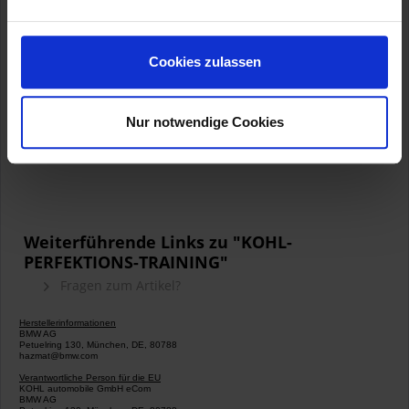
http://www.chris-
neumann.org/albums/kohl_motorrad_renntraining_zolder/#
Cookies zulassen
Artikelnummer:
Nur notwendige Cookies
Weiterführende Links zu "KOHL-
PERFEKTIONS-TRAINING"
Fragen zum Artikel?
Herstellerinformationen
BMW AG
Petuelring 130, München, DE, 80788
hazmat@bmw.com
Verantwortliche Person für die EU
KOHL automobile GmbH eCom
BMW AG