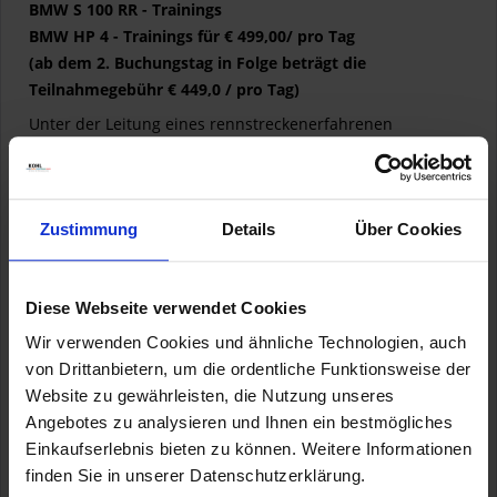
BMW S 100 RR - Trainings
BMW HP 4 - Trainings für € 499,00/ pro Tag
(ab dem 2. Buchungstag in Folge beträgt die
Teilnahmegebühr € 449,0 / pro Tag)
Unter der Leitung eines rennstreckenerfahrenen
Instruktors geht es für Rennneulinge,
Sportfahrer oder Fortgeschrittene auf die Strecke.
Sie erleben die jeweilige Rennstrecke mit einer perfekt
Zustimmung
Details
Über Cookies
vorbereiteten und
optimierten BMW S 1000 RR auf Pirelli Slicks.
Inklusivleistungen:
Diese Webseite verwendet Cookies
Instruktor, Motorrad, Kraftstoff, Mittagessen, Getränke an
Wir verwenden Cookies und ähnliche Technologien, auch
der Rennstrecke,
von Drittanbietern, um die ordentliche Funktionsweise der
Versicherung (€ 3.000,- SB)
Website zu gewährleisten, die Nutzung unseres
Angebotes zu analysieren und Ihnen ein bestmögliches
Teilnahme mit eigenem Motorrad auf Anfrage.
Einkaufserlebnis bieten zu können. Weitere Informationen
Zur Einführung, ein paar Impressionen vom Vorjahr :
finden Sie in unserer Datenschutzerklärung.