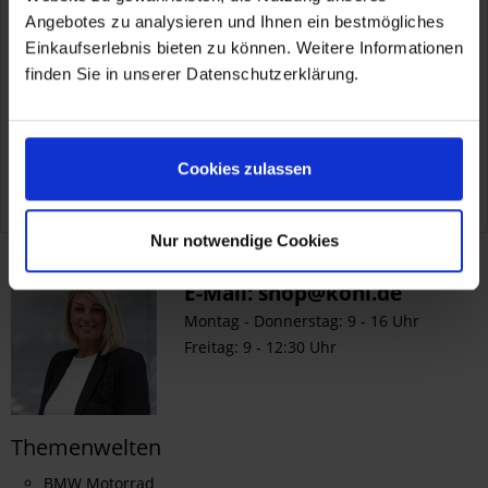
Angebotes zu analysieren und Ihnen ein bestmögliches
Einkaufserlebnis bieten zu können. Weitere Informationen
finden Sie in unserer Datenschutzerklärung.
Weiterführende Links zu "Verl.kabel
f. OptiMate/Accumate TM"
Cookies zulassen
Fragen zum Artikel?
Nur notwendige Cookies
Service
E-Mail:
shop@kohl.de
Montag - Donnerstag: 9 - 16 Uhr
Freitag: 9 - 12:30 Uhr
Themenwelten
BMW Motorrad