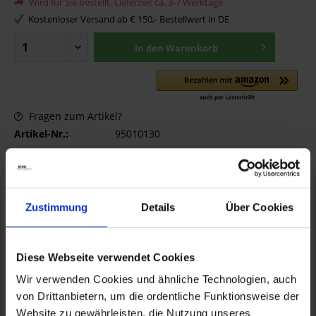
Wird für Sie bestellt. Lieferzeit ca. 3-7 Werktage
Kostenloser Versand ab € 150,- Bestellwert in DE
In den
Warenkorb
Fragen zum Artikel?
Artikel-Nr.:
95010130
Produktinformationen "Verl.kabel f.
Zustimmung
Details
Über Cookies
OptiMate/Accumate TM"
Diese Webseite verwendet Cookies
Artikelnummer:
KOERPERGROESSE
Wir verwenden Cookies und ähnliche Technologien, auch
2,5 mtr.
von Drittanbietern, um die ordentliche Funktionsweise der
Website zu gewährleisten, die Nutzung unseres