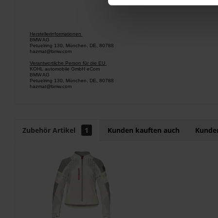
Herstellerinformationen
BMW AG
Petuelring 130, München, DE, 80788
hazmat@bmw.com
Verantwortliche Person für die EU
KOHL automobile GmbH eCom
BMW AG
Petuelring 130, München, DE, 80788
hazmat@bmw.com
Zubehör Artikel
1
Kunden kauften auch
Kunden