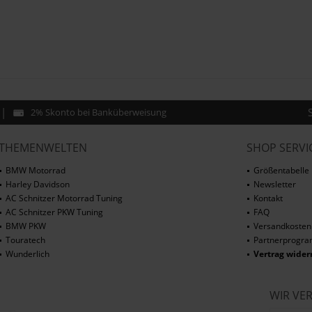
2% Skonto bei Banküberweisung
THEMENWELTEN
SHOP SERVI
BMW Motorrad
Größentabelle
Harley Davidson
Newsletter
AC Schnitzer Motorrad Tuning
Kontakt
AC Schnitzer PKW Tuning
FAQ
BMW PKW
Versandkosten
Touratech
Partnerprogr
Wunderlich
Vertrag wider
WIR VE