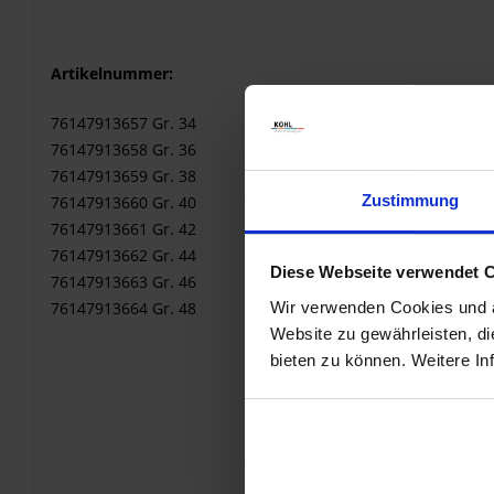
Artikelnummer:
76147913657 Gr. 34
76147913658 Gr. 36
76147913659 Gr. 38
Zustimmung
76147913660 Gr. 40
76147913661 Gr. 42
76147913662 Gr. 44
Diese Webseite verwendet 
76147913663 Gr. 46
Wir verwenden Cookies und äh
76147913664 Gr. 48
Website zu gewährleisten, d
bieten zu können. Weitere In