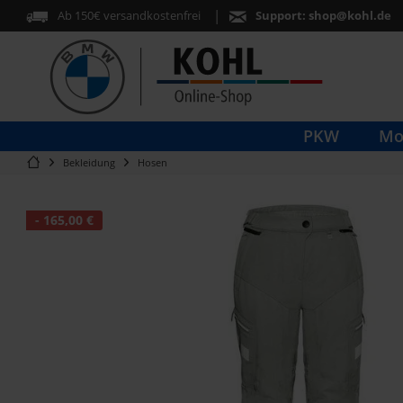
Ab 150€ versandkostenfrei
Support:
shop@kohl.de
PKW
Mo
Bekleidung
Hosen
- 165,00 €