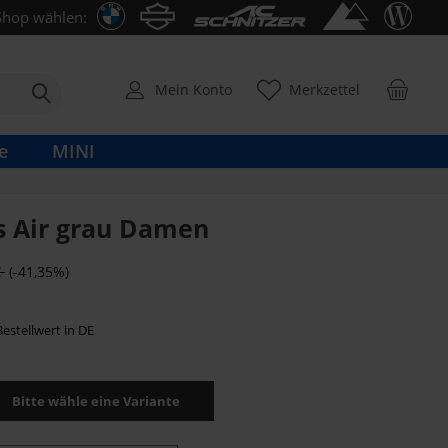
Shop wählen:
Mein Konto
Merkzettel
e
MINI
 Air grau Damen
€
(-41,35%)
estellwert in DE
Bitte wähle eine Variante