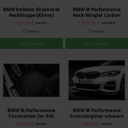
BMW Emblem 50 Jahre M
BMW M Performance
Heckklappe (82mm)
Heck-Winglet Carbon
rechts M3
101,02 €
1.018,50 €
104,14 €
1.050,00 €
Merken
Merken
Zum Produkt
Zum Produkt
BMW M Performance
BMW M Performance
Fussmatten 2er G42
Frontziergitter schwarz
hochglänzend 3er G20
237,65 €
158,64 €
245,00 €
163,55 €
G21