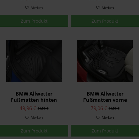
Merken
Merken
Zum Produkt
Zum Produkt
BMW Allwetter
BMW Allwetter
Fußmatten hinten
Fußmatten vorne
Schwarz 4er G22
Schwarz Z4 G29
49,96 €
79,06 €
51,50 €
81,50 €
Merken
Merken
Zum Produkt
Zum Produkt