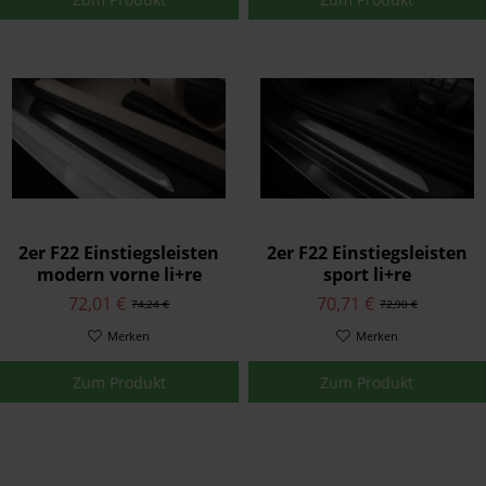
2er F22 Einstiegsleisten
2er F22 Einstiegsleisten
modern vorne li+re
sport li+re
72,01 €
70,71 €
74,24 €
72,90 €
Merken
Merken
Zum Produkt
Zum Produkt