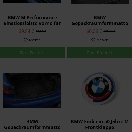
BMW M Performance
BMW
Einstiegsleiste Vorne für
Gepäckraumformmatte
1er 2er 3er 4er X2
5er G31
69,84 €
160,06 €
72,00 €
165,01 €
Merken
Merken
Zum Produkt
Zum Produkt
BMW
BMW Emblem 50 Jahre M
Gepäckraumformmatte
Frontklappe