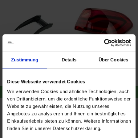
BMW M Performance 1er
BMW Heckleuchten
Zustimmung
Details
Über Cookies
F40 Aero Flick rechts
Seitenwand Set F82
122,22 €
728,38 €
126,00 €
766,72 €
Merken
Merken
Diese Webseite verwendet Cookies
Wir verwenden Cookies und ähnliche Technologien, auch
Zum Produkt
Zum Produkt
von Drittanbietern, um die ordentliche Funktionsweise der
Website zu gewährleisten, die Nutzung unseres
Angebotes zu analysieren und Ihnen ein bestmögliches
Einkaufserlebnis bieten zu können. Weitere Informationen
finden Sie in unserer Datenschutzerklärung.