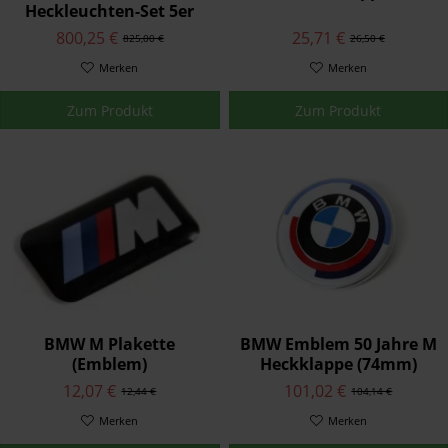
Heckleuchten-Set 5er
G30 / M5 F90
800,25 €
25,71 €
825,00 €
26,50 €
Merken
Merken
Zum Produkt
Zum Produkt
BMW M Plakette
BMW Emblem 50 Jahre M
(Emblem)
Heckklappe (74mm)
12,07 €
101,02 €
12,44 €
104,14 €
Merken
Merken