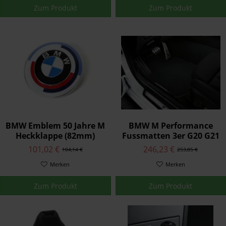
Zum Produkt
Zum Produkt
BMW Emblem 50 Jahre M
BMW M Performance
Heckklappe (82mm)
Fussmatten 3er G20 G21
M3 G80
101,02 €
246,23 €
104,14 €
253,85 €
Merken
Merken
Zum Produkt
Zum Produkt