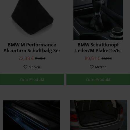
BMW M Performance
BMW Schaltknopf
Alcantara Schaltbalg 3er
Leder/M Plakette/6-
E46
Gang
72,38 €
80,51 €
74,62 €
83,00 €
Merken
Merken
Zum Produkt
Zum Produkt