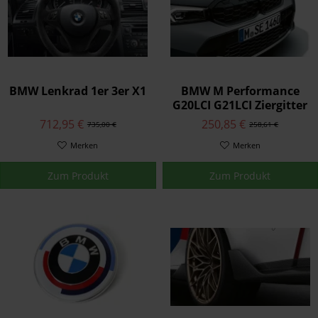
BMW Lenkrad 1er 3er X1
BMW M Performance
G20LCI G21LCI Ziergitter
schwarz Mesh-Design
712,95 €
250,85 €
735,00 €
258,61 €
Merken
Merken
Zum Produkt
Zum Produkt