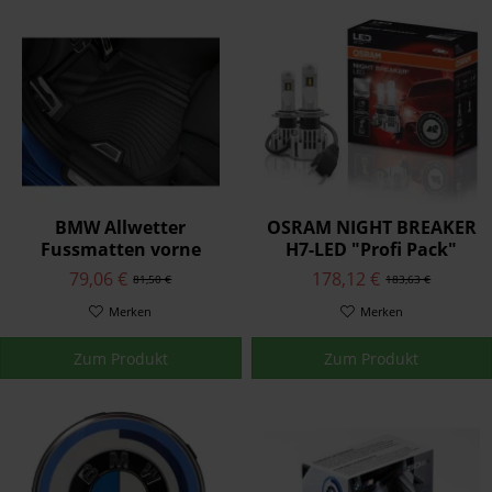
BMW Allwetter
OSRAM NIGHT BREAKER
Fussmatten vorne
H7-LED "Profi Pack"
Schwarz 3er G20 G21
79,06 €
178,12 €
81,50 €
183,63 €
G28 4er G22
Merken
Merken
Zum Produkt
Zum Produkt