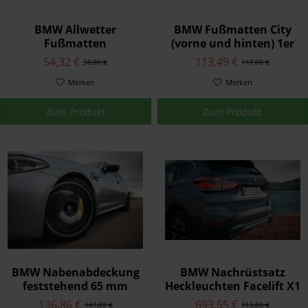
BMW Allwetter
BMW Fußmatten City
Fußmatten
(vorne und hinten) 1er
Gummimatten SPORT
E87
54,32 €
113,49 €
56,00 €
117,00 €
hinten anthrazit / rot
1er F20 / F20 LCI
Merken
Merken
Zum Produkt
Zum Produkt
BMW Nabenabdeckung
BMW Nachrüstsatz
feststehend 65 mm
Heckleuchten Facelift X1
F48
136,86 €
693,55 €
141,09 €
715,00 €