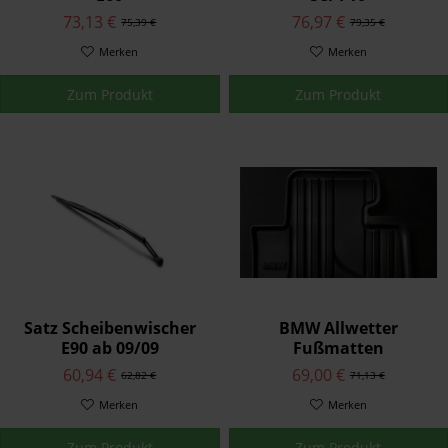
73,13 €
76,97 €
75,39 €
79,35 €
Merken
Merken
Zum Produkt
Zum Produkt
Satz Scheibenwischer
BMW Allwetter
E90 ab 09/09
Fußmatten
Gummimatten Vorne
60,94 €
69,00 €
62,82 €
71,13 €
Anthrazit 1er F20 F21 2er
Merken
F22 F23 F87
Merken
Zum Produkt
Zum Produkt