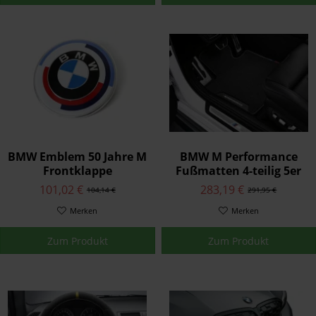
BMW Emblem 50 Jahre M
BMW M Performance
Frontklappe
Fußmatten 4-teilig 5er
Motorhaube (82mm)
101,02 €
283,19 €
104,14 €
291,95 €
Merken
Merken
Zum Produkt
Zum Produkt