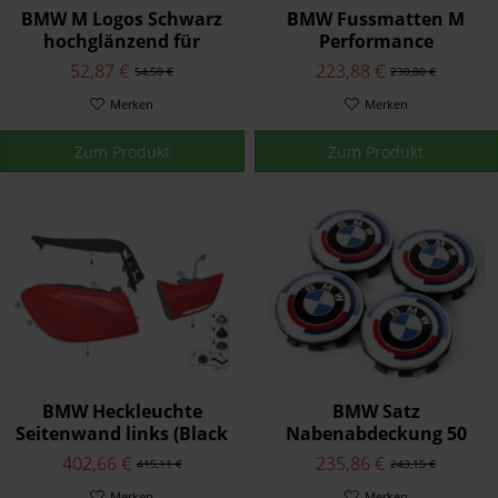
BMW M Logos Schwarz
BMW Fussmatten M
hochglänzend für
Performance
Kotflügel
52,87 €
223,88 €
54,50 €
230,80 €
Merken
Merken
Zum Produkt
Zum Produkt
BMW Heckleuchte
BMW Satz
Seitenwand links (Black
Nabenabdeckung 50
Line)
Jahre M
402,66 €
235,86 €
415,11 €
243,15 €
Merken
Merken