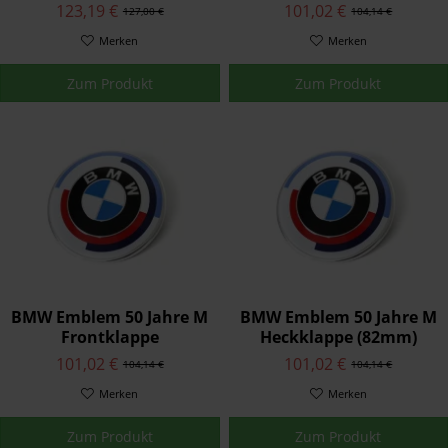
3er, 4er, i
Motorhaube (74mm)
123,19 €
101,02 €
127,00 €
104,14 €
Merken
Merken
Zum Produkt
Zum Produkt
BMW Emblem 50 Jahre M
BMW Emblem 50 Jahre M
Frontklappe
Heckklappe (82mm)
Motorhaube (82mm)
101,02 €
101,02 €
104,14 €
104,14 €
Merken
Merken
Zum Produkt
Zum Produkt