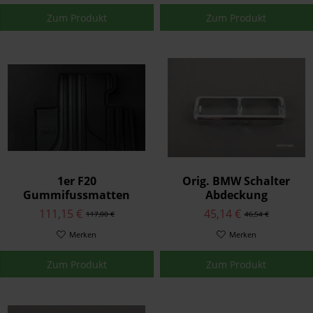
Zum Produkt
Zum Produkt
1er F20
Orig. BMW Schalter
Gummifussmatten
Abdeckung
vorne + hinten
Fensterheber 2er Chrom
111,15 €
45,14 €
117,00 €
46,54 €
alle E36
Merken
Merken
Zum Produkt
Zum Produkt