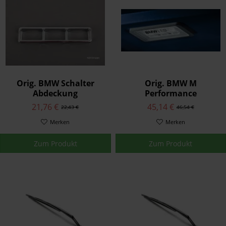
Orig. BMW Schalter
Orig. BMW M
Abdeckung
Performance
Fensterheber 3er Chrom
Gepäckraumleuchte LED
21,76 €
45,14 €
22,43 €
46,54 €
alle E36
für alle BMW Modelle
Merken
Merken
Zum Produkt
Zum Produkt