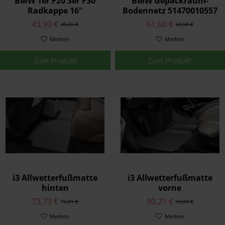
BMW 1er F20 3er F30
BMW Gepäckraum-
Radkappe 16"
Bodennetz 51470010557
43,90 €
61,60 €
45,26 €
63,50 €
Merken
Merken
Zum Produkt
Zum Produkt
i3 Allwetterfußmatte
i3 Allwetterfußmatte
hinten
vorne
73,73 €
90,21 €
76,01 €
93,00 €
Merken
Merken