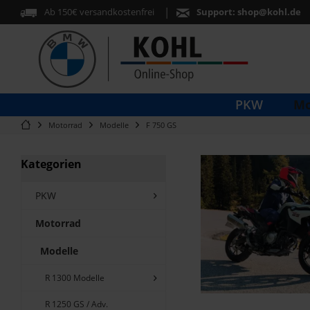
Ab 150€ versandkostenfrei
Support:
shop@kohl.de
Mo
PKW
Motorrad
Modelle
F 750 GS
Kategorien
PKW
Motorrad
Modelle
R 1300 Modelle
R 1250 GS / Adv.