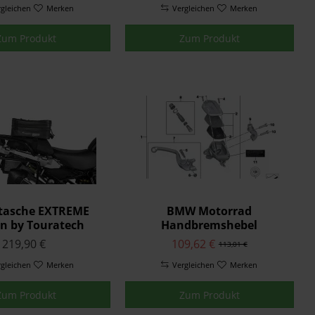
rgleichen
Merken
Vergleichen
Merken
Zum Produkt
Zum Produkt
stasche EXTREME
BMW Motorrad
on by Touratech
Handbremshebel
Waterproof
219,90 €
109,62 €
113,01 €
rgleichen
Merken
Vergleichen
Merken
Zum Produkt
Zum Produkt