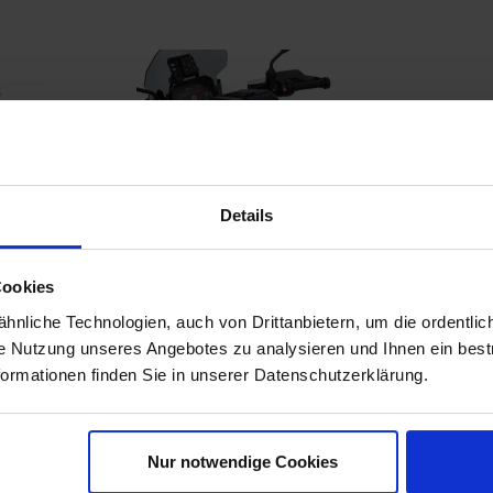
Details
änder
Wunderlich Tankrucksack
BMW 
36
CLICK BAG 6 - schwarz
Produ
Cookies
163,90 €
1
99 €
169,90 €
nliche Technologien, auch von Drittanbietern, um die ordentlic
erken
Vergleichen
Merken
Ve
ie Nutzung unseres Angebotes zu analysieren und Ihnen ein best
t
Zum Produkt
formationen finden Sie in unserer Datenschutzerklärung.
Nur notwendige Cookies