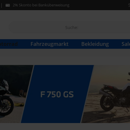
2% Skonto bei Banküberweisung
torrad
Fahrzeugmarkt
Bekleidung
Sal