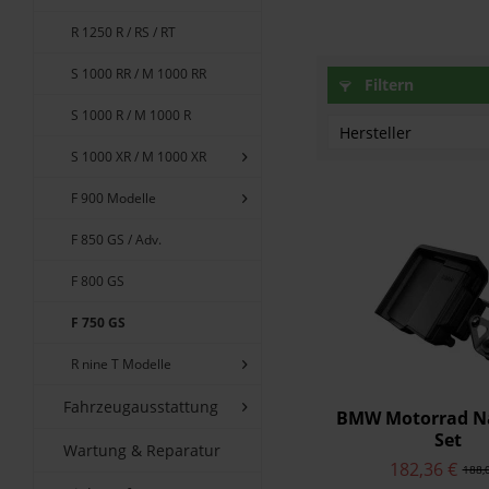
R 1250 R / RS / RT
S 1000 RR / M 1000 RR
Filtern
S 1000 R / M 1000 R
Hersteller
S 1000 XR / M 1000 XR
AC SCHNITZER
F 900 Modelle
BMW Motorrad
F 850 GS / Adv.
Touratech
Wunderlich
F 800 GS
F 750 GS
R nine T Modelle
Fahrzeugausstattung
BMW Motorrad Na
Set
Wartung & Reparatur
Navigationsvorb
182,36 €
188,