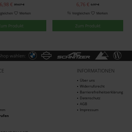
: 71607710904)
6,98 €
6,76 €
89,67 €
6,97 €
rgleichen
Merken
Vergleichen
Merken
Zum Produkt
Zum Produkt
Shop wählen:
CE
INFORMATIONEN
Über uns
Widerrufsrecht
Barrierefreiheitserklärung
Datenschutz
AGB
amm
Impressum
rufen