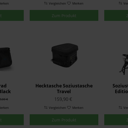
erken
Vergleichen
Merken
Ve
t
Zum Produkt
rad
Hecktasche Soziustasche
Soziu
Black
Travel
Editi
n
159,90 €
9,00 €
erken
Vergleichen
Merken
Ve
t
Zum Produkt