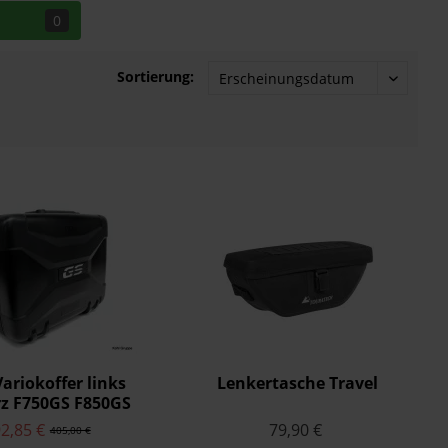
0
Sortierung:
riokoffer links
Lenkertasche Travel
z F750GS F850GS
00GS R1250GS
2,85 €
79,90 €
405,00 €