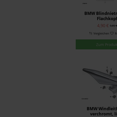
BMW Blindniet
Flachkop
4,90 €
5,05 
Vergleichen
M
Zum Produk
BMW Windleitf
verchromt, l