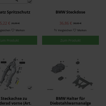
tz Spritzschutz
BMW Steckdose
5,22 €
36,86 €
26,00 €
38,00 €
rgleichen
Merken
Vergleichen
Merken
Zum Produkt
Zum Produkt
Steckachse zu
BMW Halter für
erad vorne (Art.
Diebstahlwarnanalge