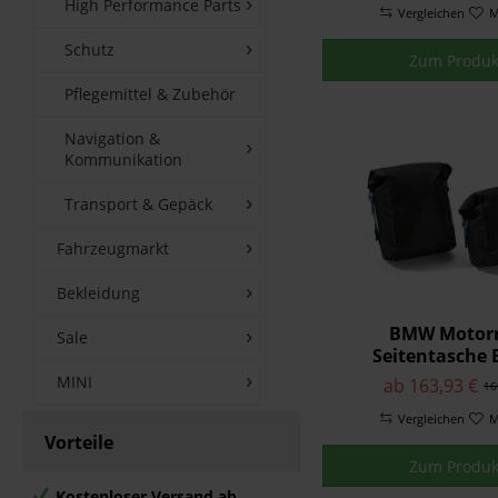
High Performance Parts
Vergleichen
M
Schutz
Zum Produk
Pflegemittel & Zubehör
Navigation &
Kommunikation
Transport & Gepäck
Fahrzeugmarkt
Bekleidung
BMW Motor
Sale
Seitentasche 
Collectio
MINI
ab 163,93 €
16
Vergleichen
M
Vorteile
Zum Produk
Kostenloser Versand ab