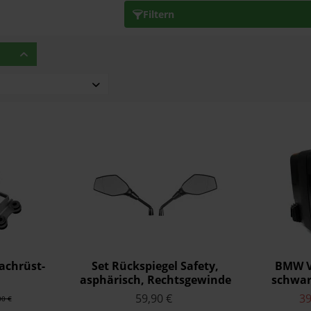
Filtern
chrüst-
Set Rückspiegel Safety,
BMW Va
asphärisch, Rechtsgewinde
schwar
ereitung
M10 x 1,5 - für BMW
R12
59,90 €
39
00 €