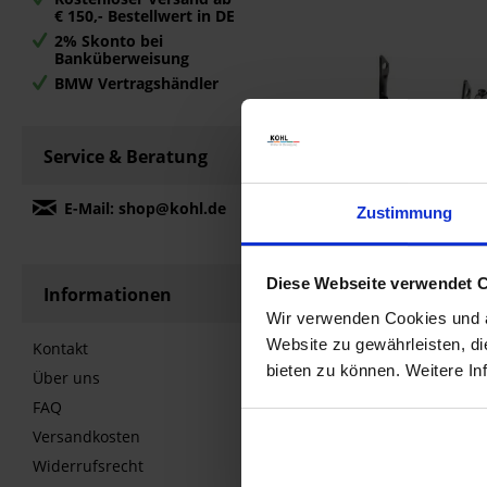
€ 150,- Bestellwert in DE
2% Skonto bei
Banküberweisung
BMW Vertragshändler
Service & Beratung
E-Mail: shop@kohl.de
Zustimmung
BMW Hauptst
465285286
Diese Webseite verwendet 
158,10 €
162,
Informationen
Wir verwenden Cookies und äh
Vergleichen
M
Website zu gewährleisten, d
Kontakt
Zum Produk
bieten zu können. Weitere In
Über uns
FAQ
Versandkosten
Widerrufsrecht