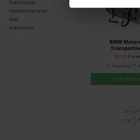
Datenschutz
Partnerprogramm
AGB
Impressum
BMW Motor
Transportn
26,19 €
27,00
Vergleichen
M
Zum Produk