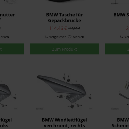
mutter
BMW Tasche für
BMW Sa
f
Gepäckbrücke
114,46 €
2
€
118,00 €
erken
Vergleichen
Merken
Ve
t
Zum Produkt
lügel
BMW Windleitflügel
BMW 
inks
verchromt, rechts
Schmied