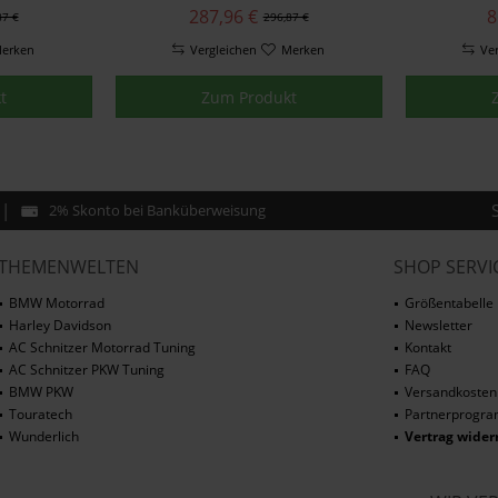
Nr.
287,96 €
8
87 €
296,87 €
erken
Vergleichen
Merken
Ve
t
Zum Produkt
2% Skonto bei Banküberweisung
THEMENWELTEN
SHOP SERVI
BMW Motorrad
Größentabelle
Harley Davidson
Newsletter
AC Schnitzer Motorrad Tuning
Kontakt
AC Schnitzer PKW Tuning
FAQ
BMW PKW
Versandkosten
Touratech
Partnerprogr
Wunderlich
Vertrag wider