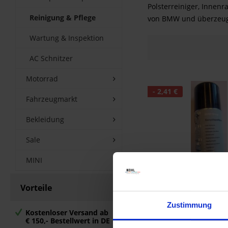
Polsterreiniger, Innenr
Reinigung & Pflege
von BMW und überzeuge
Wartung & Inspektion
AC Schnitzer
Motorrad
- 2,41 €
Fahrzeugmarkt
Bekleidung
Sale
MINI
BMW Geruchsent
Vorteile
6,99 €
9,40 
Zustimmung
Kostenloser Versand ab
Vergleichen
M
€ 150,- Bestellwert in DE