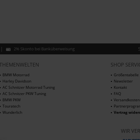
2% Skonto bei Banküberweisung
THEMENWELTEN
SHOP SERVI
BMW Motorrad
Größentabelle
Harley Davidson
Newsletter
AC Schnitzer Motorrad Tuning
Kontakt
AC Schnitzer PKW Tuning
FAQ
BMW PKW
Versandkosten
Touratech
Partnerprogr
Wunderlich
Vertrag wider
WIR VE