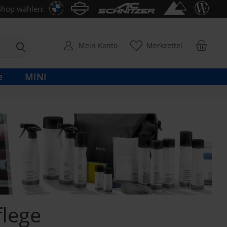
Shop wählen:
Mein Konto
Merkzettel
e
MINI
flege