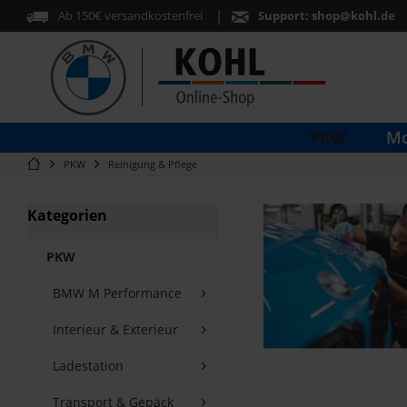
Ab 150€ versandkostenfrei
Support:
shop@kohl.de
PKW
Mo
PKW
Reinigung & Pflege
Kategorien
PKW
BMW M Performance
Interieur & Exterieur
Ladestation
Transport & Gepäck