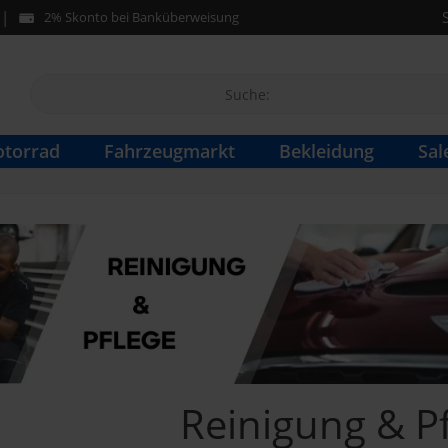
2% Skonto bei Banküberweisung
torrad
Fahrzeugmarkt
Bekleidung
Sal
Reinigung & P