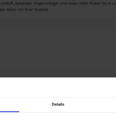
aumduft, Autoleder, Felgenreiniger und vieles mehr finden Sie in 
n daher mit ihrer Qualität.
ferner
€
Details
erken