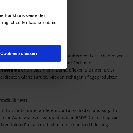
he Funktionsweise der
mögliches Einkaufserlebnis
hl entdecken
Cookies zulassen
Mit der richtigen Pflege beugen Sie außerdem Lackschäden vor
preiswert bei Kohl entdecken. Unser Sortiment
, Schwämme
und vieles mehr. Damit pflegen Sie Ihren BMW
erdienten Glanz zurück. Mit den richtigen Pflegeprodukten
rodukten
ient. Es schützt unter anderem vor Lackschäden und sorgt für
en Ihr Auto, wie es es verdient hat. Im BMW Onlineshop von
h zu fairen Preisen und mit einer schnellen Lieferung.