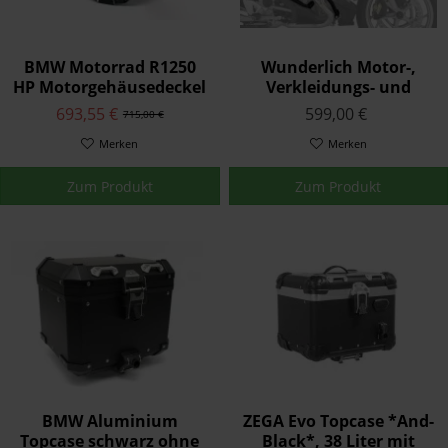
BMW Motorrad R1250
Wunderlich Motor-,
HP Motorgehäusedeckel
Verkleidungs- und
Tankschutzbügelsystem
693,55 €
599,00 €
715,00 €
Schwarz R 1250 RT -'20
Merken
Merken
Zum Produkt
Zum Produkt
BMW Aluminium
ZEGA Evo Topcase *And-
Topcase schwarz ohne
Black*, 38 Liter mit