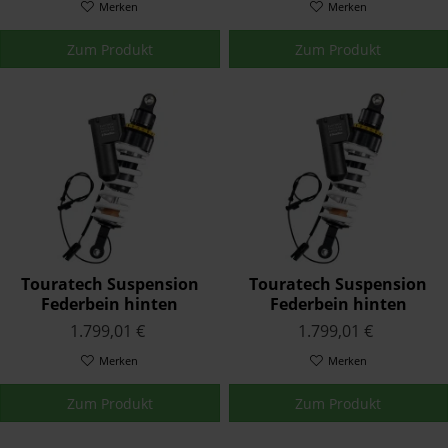
Merken
Merken
Zum Produkt
Zum Produkt
Touratech Suspension
Touratech Suspension
Federbein hinten
Federbein hinten
Plug&Travel für BMW
Plug&Travel für BMW
1.799,01 €
1.799,01 €
R1250RS (2018-)
R1250R (2018-)
Merken
Merken
Zum Produkt
Zum Produkt