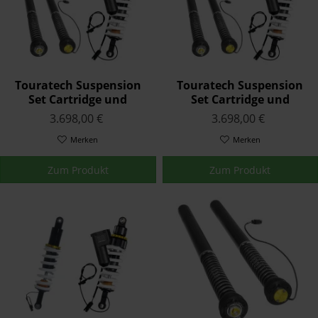
Touratech Suspension
Touratech Suspension
Set Cartridge und
Set Cartridge und
Federbein Plug&Travel
Federbein Plug&Travel
3.698,00 €
3.698,00 €
für BMW R1250RS (2018-)
für BMW R1250R (2018-)
Merken
Merken
Zum Produkt
Zum Produkt