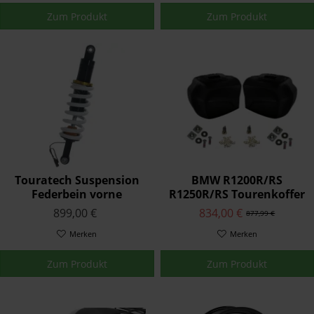
Zum Produkt
Zum Produkt
Touratech Suspension
BMW R1200R/RS
Federbein vorne
R1250R/RS Tourenkoffer
Plug&Travel für BMW
Set Schwarz
899,00 €
834,00 €
877,99 €
R1250RT (2018-)
Merken
Merken
Zum Produkt
Zum Produkt