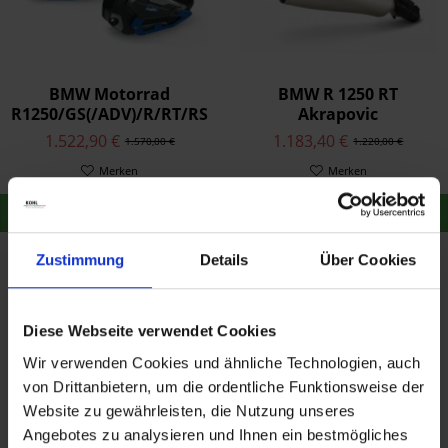
BMW Motorrad
BMW R 1250 RT
R1250/GS(/ADV)/R/RT/RS
Akrapovic
HP Zylinderkopfhauben
Sportschalldämpfer
1.522,90 €
1.183,40 €
1.570,00 €
1.220,00 €
Merken
Merken
Zum Produkt
Zum Produkt
Zustimmung
Details
Über Cookies
Diese Webseite verwendet Cookies
Wir verwenden Cookies und ähnliche Technologien, auch
von Drittanbietern, um die ordentliche Funktionsweise der
Website zu gewährleisten, die Nutzung unseres
Angebotes zu analysieren und Ihnen ein bestmögliches
BMW Motorrad
BMW HP Akrapovic