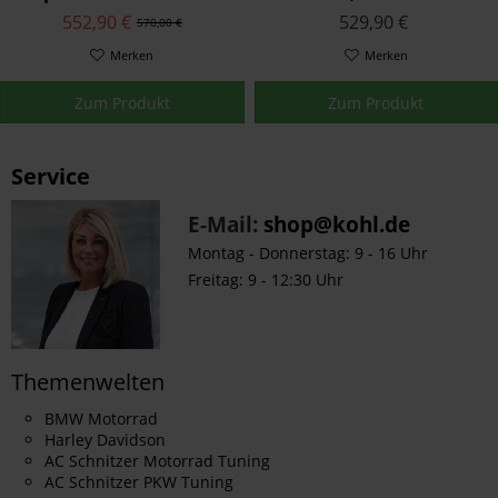
Schlösser F850GS
Rapid Trap
552,90 €
529,90 €
570,00 €
R1200GS R1250GS ADV
Merken
Merken
Zum Produkt
Zum Produkt
Service
E-Mail:
shop@kohl.de
Montag - Donnerstag: 9 - 16 Uhr
Freitag: 9 - 12:30 Uhr
Themenwelten
BMW Motorrad
Harley Davidson
AC Schnitzer Motorrad Tuning
AC Schnitzer PKW Tuning