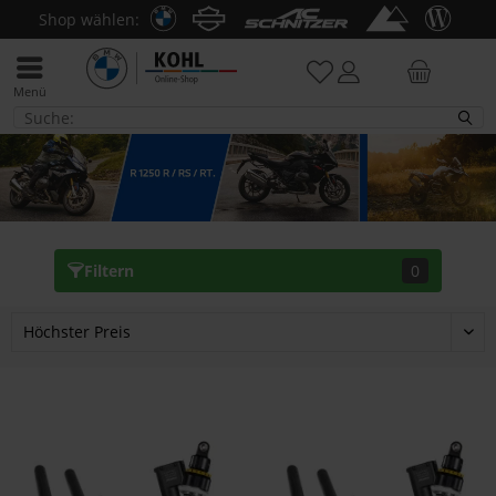
Shop wählen:
Menü
R 1250 R / RS / RT
Filtern
0