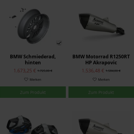
BMW Schmiederad,
BMW Motorrad R1250RT
hinten
HP Akrapovic
Sportschalldämpfer
1.673,25 €
1.536,48 €
1.725,00 €
1.584,00 €
R1250RT
Merken
Merken
Zum Produkt
Zum Produkt