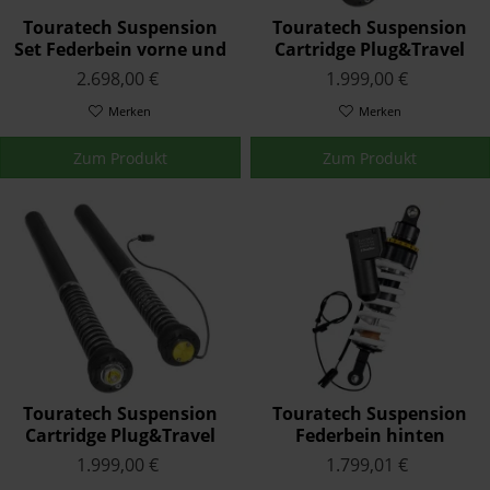
Touratech Suspension
Touratech Suspension
Set Federbein vorne und
Cartridge Plug&Travel
hinten Plug&Travel für
für BMW R1250R (2018-)
2.698,00 €
1.999,00 €
BMW R1250RT (2018-)
Merken
Merken
Zum Produkt
Zum Produkt
Touratech Suspension
Touratech Suspension
Cartridge Plug&Travel
Federbein hinten
für BMW R1250RS (2018-)
Plug&Travel für BMW
1.999,00 €
1.799,01 €
R1250RT (2018-)