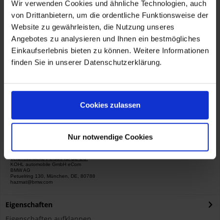
Wir verwenden Cookies und ähnliche Technologien, auch
- F 800 R
ab Mod. 02/2013
von Drittanbietern, um die ordentliche Funktionsweise der
Website zu gewährleisten, die Nutzung unseres
Angebotes zu analysieren und Ihnen ein bestmögliches
Artikelnummer:
77118535470
Einkaufserlebnis bieten zu können. Weitere Informationen
finden Sie in unserer Datenschutzerklärung.
passend auf:
- F 800 R
ab Mod. 02/2013
Cookies zulassen
Herstellerinformationen
BMW AG
Nur notwendige Cookies
Petuelring 130, München, DE, 80788
hazmat@bmw.com
Verantwortliche Person für die EU
KOHL automobile GmbH eCom
BMW AG
Petuelring 130, München, DE, 80788
hazmat@bmw.com
Eigenschaften
Eigenschaften aufklappen