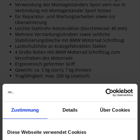
Verwendung des Montageständers Sport vorn nur in
Verbindung mit Montageständer Sport hinten
für Reparatur- und Wartungsarbeiten sowie zur
Überwinterung
Leichte Stahlrohr-Konstruktion (Durchmesser 40 mm)
Mehrere Verstärkungsstreben sowie seitliche
Stabilisierungsbleche mit BMW Motorrad Schriftzug
Lackschutzfolie an kratzgefährdeten Stellen
4 Große Rollen mit BMW Motorrad Schriftzug zum
Verschieben des Motorrads
Ergonomisch geformter Griff
Gewicht: ca. 5 kg (vorn), 7 kg (hinten)
Tragfähigkeit: max. 200 kg (statisch)
Artikelnummer:
77028551859
Zustimmung
Details
Über Cookies
Diese Webseite verwendet Cookies