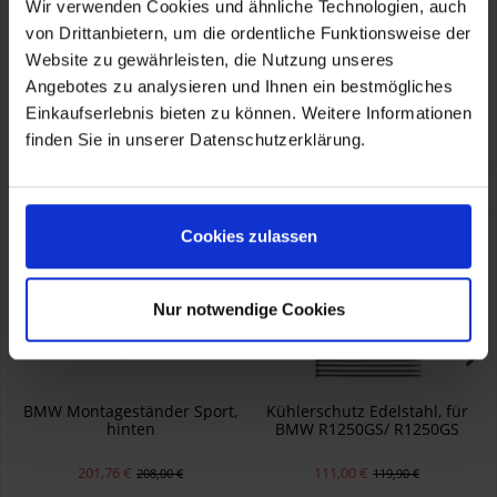
Wir verwenden Cookies und ähnliche Technologien, auch
Herstellerinformationen
von Drittanbietern, um die ordentliche Funktionsweise der
BMW AG
Petuelring 130, München, DE, 80788
Website zu gewährleisten, die Nutzung unseres
hazmat@bmw.com
Angebotes zu analysieren und Ihnen ein bestmögliches
Verantwortliche Person für die EU
KOHL automobile GmbH eCom
Einkaufserlebnis bieten zu können. Weitere Informationen
BMW AG
Petuelring 130, München, DE, 80788
finden Sie in unserer Datenschutzerklärung.
hazmat@bmw.com
Kunden kauften auch
Cookies zulassen
- 8,90 €
Nur notwendige Cookies
BMW Montageständer Sport,
Kühlerschutz Edelstahl, für
hinten
BMW R1250GS/ R1250GS
Adventure
201,76 €
111,00 €
208,00 €
119,90 €