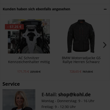
Kunden haben sich ebenfalls angesehen
- 57,25 €
AC Schnitzer
BMW Motorradjacke GS
Kennzeichenhalter mittig
Rallye Herren Schwarz
BMW R nineT 2021-23
PROBEVERBAU
171,75 €
728,65 €
229,00 €
767,00 €
Service
E-Mail:
shop@kohl.de
Montag - Donnerstag: 9 - 16 Uhr
Freitag: 9 - 12:30 Uhr