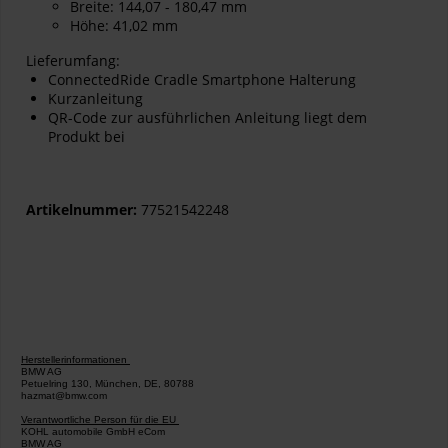
Breite: 144,07 - 180,47 mm
Höhe: 41,02 mm
Lieferumfang:
ConnectedRide Cradle Smartphone Halterung
Kurzanleitung
QR-Code zur ausführlichen Anleitung liegt dem
Produkt bei
Artikelnummer:
77521542248
Herstellerinformationen
BMW AG
Petuelring 130, München, DE, 80788
hazmat@bmw.com
Verantwortliche Person für die EU
KOHL automobile GmbH eCom
BMW AG