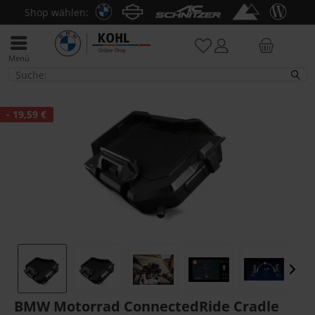
Shop wählen:
Menü
F 850 GS / Adv.
- 19,59 €
BMW Motorrad ConnectedRide Cradle