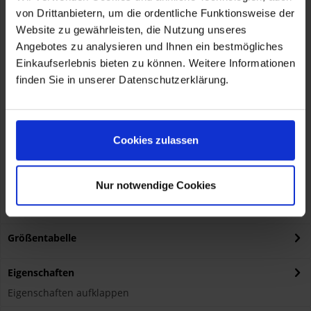
-sportlicher Regular Fit
von Drittanbietern, um die ordentliche Funktionsweise der
Artikelnummer:
76111540232
Website zu gewährleisten, die Nutzung unseres
Angebotes zu analysieren und Ihnen ein bestmögliches
Einkaufserlebnis bieten zu können. Weitere Informationen
finden Sie in unserer Datenschutzerklärung.
Herstellerinformationen
Cookies zulassen
BMW AG
Petuelring 130, München, DE, 80788
hazmat@bmw.com
Verantwortliche Person für die EU
KOHL automobile GmbH eCom
Nur notwendige Cookies
BMW AG
Petuelring 130, München, DE, 80788
hazmat@bmw.com
Größentabelle
Eigenschaften
Eigenschaften aufklappen