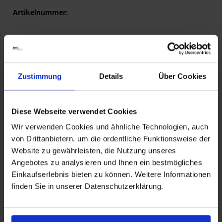
Artikelnummer:
76235B3E5B6 Gr. S
76235B3E5B7 Gr. M
76235B3E5B8 Gr. L
76235B3E5B9 Gr. XL
Zustimmung
Details
Über Cookies
76235B3E5C0 Gr. XXL
76235B3E5C1 Gr. 3XL
Diese Webseite verwendet Cookies
Wir verwenden Cookies und ähnliche Technologien, auch
von Drittanbietern, um die ordentliche Funktionsweise der
Website zu gewährleisten, die Nutzung unseres
Angebotes zu analysieren und Ihnen ein bestmögliches
Einkaufserlebnis bieten zu können. Weitere Informationen
finden Sie in unserer Datenschutzerklärung.
Herstellerinformationen
BMW AG
Petuelring 130, München, DE, 80788
hazmat@bmw.com