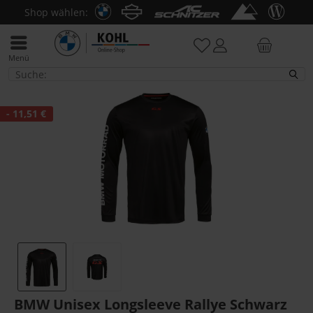
Shop wählen:
Menü
Sweatshirts
- 11,51 €
BMW Unisex Longsleeve Rallye Schwarz