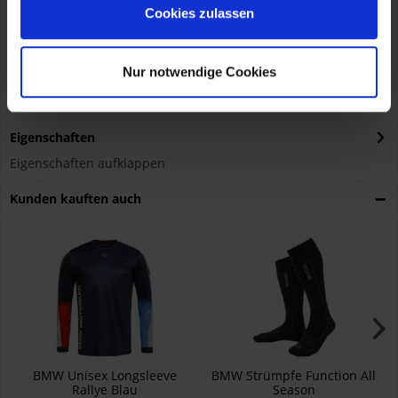
Verantwortliche Person für die EU
Cookies zulassen
KOHL automobile GmbH eCom
BMW AG
Petuelring 130, München, DE, 80788
hazmat@bmw.com
Nur notwendige Cookies
Größentabelle
Eigenschaften
Eigenschaften aufklappen
Kunden kauften auch
BMW Unisex Longsleeve
BMW Strümpfe Function All
Rallye Blau
Season