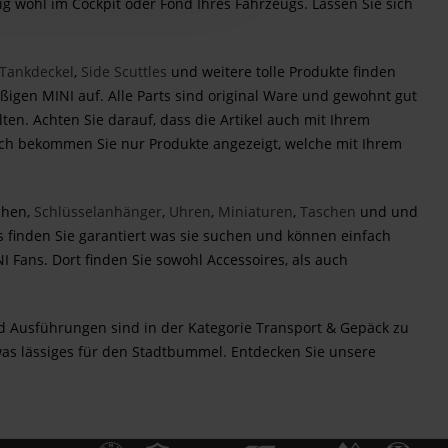
ig wohl im Cockpit oder Fond Ihres Fahrzeugs. Lassen Sie sich
Tankdeckel
,
Side Scuttles
und weitere tolle Produkte finden
igen MINI auf. Alle Parts sind original Ware und gewohnt gut
ten. Achten Sie darauf, dass die Artikel auch mit Ihrem
urch bekommen Sie nur Produkte angezeigt, welche mit Ihrem
chen,
Schlüsselanhänger
,
Uhren
,
Miniaturen
,
Taschen
und und
s finden Sie garantiert was sie suchen und können einfach
I Fans. Dort finden Sie sowohl Accessoires, als auch
 Ausführungen sind in der Kategorie Transport & Gepäck zu
twas lässiges für den Stadtbummel. Entdecken Sie unsere