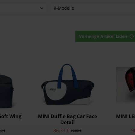
R-Modelle
R50
R53-Coupé
Vorherige Artikel laden
Soft Wing
MINI Duffle Bag Car Face
MINI LE
Detail
86,33 €
9
00 €
89,00 €