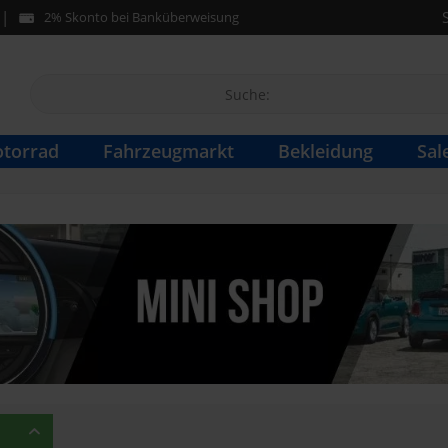
2% Skonto bei Banküberweisung
torrad
Fahrzeugmarkt
Bekleidung
Sal