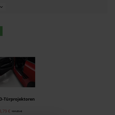
D-Türprojektoren
8,79 €
101,85 €