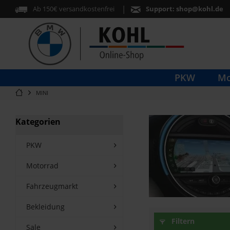
Ab 150€ versandkostenfrei
Support:
shop@kohl.de
PKW
Mo
MINI
Kategorien
PKW
Motorrad
Fahrzeugmarkt
Bekleidung
Filtern
Sale