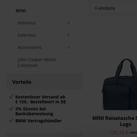
F-Modelle
MINI
Interieur
F54-Clubman
F55
Exterieur
F56
F57-Cabrio
Accessoires
John Cooper Works
Collection
Vorteile
Kostenloser Versand ab
€ 150,- Bestellwert in DE
2% Skonto bei
Banküberweisung
MINI Reisetasche 
BMW Vertragshändler
Logo
126,10 €
130,