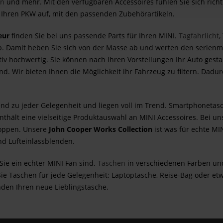
en
und mehr. Mit den verfügbaren Accessoires fühlen Sie sich richt
 Ihren PKW auf, mit den passenden Zubehörartikeln.
eur
finden Sie bei uns passende Parts für Ihren MINI.
Tagfahrlicht
,
p. Damit heben Sie sich von der Masse ab und werten den serienmß
tiv hochwertig. Sie können nach Ihren Vorstellungen Ihr Auto gestal
nd. Wir bieten Ihnen die Möglichkeit ihr Fahrzeug zu filtern. Dad
nd zu jeder Gelegenheit und liegen voll im Trend. Smartphonetas
nthält eine vielseitige Produktauswahl an MINI Accessoires. Bei un
oppen. Unsere
John Cooper Works Collection
ist was für echte MIN
d Lufteinlassblenden.
Sie ein echter MINI Fan sind.
Taschen
in verschiedenen Farben und
 Sie Taschen für jede Gelegenheit: Laptoptasche, Reise-Bag oder e
den Ihren neue Lieblingstasche.