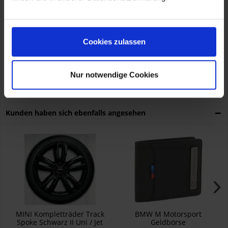
Artikelnummer:
36112460624
Passend für :
Cookies zulassen
MINI F55 F56 F57
Nur notwendige Cookies
Kunden haben sich ebenfalls angesehen
MINI Kompletträder Track
BMW M Motorsport
Spoke Schwarz II Uni / Jet
Geldbörse