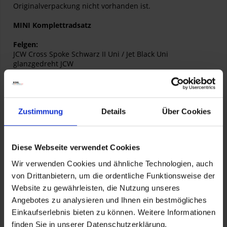
Originalverpackung nicht vorhanden ist.
MINI Komplettradsatz
Felgen:
JCW Cross Spoke Schwarz II Uni / Jet Black Uni
glanzgedreht JCW
Styling 506
Felgengröße VA:
7Jx18 ET 54
Felgengröße HA:
7Jx18 ET 54
Zustimmung
Details
Über Cookies
RDC : ja
Reifen:
Diese Webseite verwendet Cookies
Dunlop SP Sport Maxx RT
Reifengröße VA:
Wir verwenden Cookies und ähnliche Technologien, auch
205/40 R 18 86 W
von Drittanbietern, um die ordentliche Funktionsweise der
Reifengröße HA:
Website zu gewährleisten, die Nutzung unseres
205/40 R 18 86 W
EU-Label:
Angebotes zu analysieren und Ihnen ein bestmögliches
C B 1 66
Einkaufserlebnis bieten zu können. Weitere Informationen
RSC : ja
finden Sie in unserer Datenschutzerklärung.