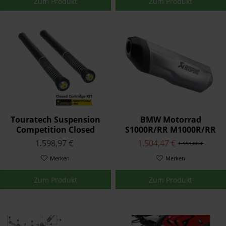
Zum Produkt
Zum Produkt
Touratech Suspension
BMW Motorrad
Competition Closed
S1000R/RR M1000R/RR
Cartridge für BMW
Akrapovic
1.598,97 €
1.504,47 €
1.551,00 €
S1000RR 2009-2014
Sportschalldämpfer
Merken
Merken
Zum Produkt
Zum Produkt