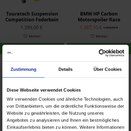
Touratech Suspension
BMW HP Carbon
Competition Federbein
Motorspoiler Race
für BMW S1000RR ab
1.399,00 €
1.387,10 €
1.430,00 €
2015
Merken
Merken
Zum Produkt
Zum Produkt
Zustimmung
Details
Über Cookies
Diese Webseite verwendet Cookies
Wir verwenden Cookies und ähnliche Technologien, auch
von Drittanbietern, um die ordentliche Funktionsweise der
Website zu gewährleisten, die Nutzung unseres
Touratech Suspension
BMW Motorrad
Angebotes zu analysieren und Ihnen ein bestmögliches
Competition Federbein
S1000R/RR Satz
Einkaufserlebnis bieten zu können. Weitere Informationen
für BMW S1000RR 2009-
Akrapovic
1.299,00 €
1.270,70 €
1.310,00 €