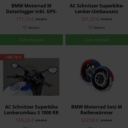
BMW Motorrad M
AC Schnitzer Superbike-
Datenlogger inkl. GPS-
Lenker-Umbausatz
Laptrigger
771,15 €
591,20 €
795,00 €
739,00 €
Merken
Merken
Zum Produkt
Zum Produkt
- 140,70 €
AC Schnitzer Superbike
BMW Motorrad Satz M
Lenkerumbau S 1000 RR
Reifenwärmer
ab 2019
559,20 €
552,90 €
699,90 €
570,00 €