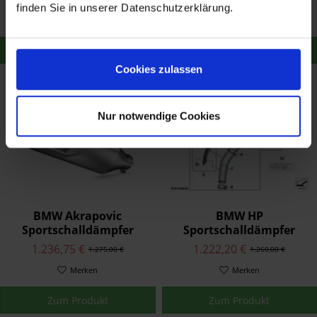
2014
Sportschalldämpfer
finden Sie in unserer Datenschutzerklärung.
Merken
Merken
Zum Produkt
Zum Produkt
Cookies zulassen
Nur notwendige Cookies
BMW Akrapovic
BMW HP
Sportschalldämpfer
Sportschalldämpfer
S1000R/RR
1.236,75 €
1.222,20 €
1.275,00 €
1.260,00 €
Merken
Merken
Zum Produkt
Zum Produkt