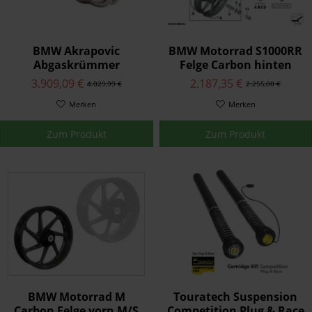
BMW Akrapovic
BMW Motorrad S1000RR
Abgaskrümmer
Felge Carbon hinten
S/M1000RR
3.909,09 €
2.187,35 €
4.029,99 €
2.255,00 €
Merken
Merken
Zum Produkt
Zum Produkt
BMW Motorrad M
Touratech Suspension
Carbon Felge vorn M/S
Competition Plug & Race