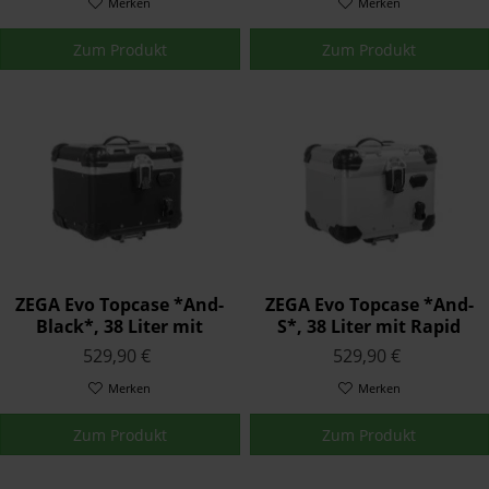
Merken
Merken
Zum Produkt
Zum Produkt
ZEGA Evo Topcase *And-
ZEGA Evo Topcase *And-
Black*, 38 Liter mit
S*, 38 Liter mit Rapid
Rapid Trap
Trap
529,90 €
529,90 €
Merken
Merken
Zum Produkt
Zum Produkt