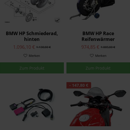
BMW HP Schmiederad,
BMW HP Race
hinten
Reifenwärmer
1.096,10 €
974,85 €
1.130,00 €
1.005,00 €
Merken
Merken
Zum Produkt
Zum Produkt
- 147,80 €