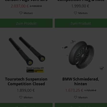
1000 R/RR
Cartridge für BMW
2.037,00 €
1.999,00 €
2.100,00 €
S1000RR ab 2015
Merken
Merken
Zum Produkt
Zum Produkt
Touratech Suspension
BMW Schmiederad,
Competition Closed
hinten
Cartridge für BMW
1.899,00 €
1.673,25 €
1.725,00 €
S1000RR ab 2015
Merken
Merken