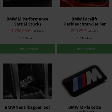
BMW M Performance
BMW Facelift
Satz (4 Stück)
Heckleuchten-Set 5er
Endrohrblende Carbon
G30 / M5 F90
1.786,00 €
800,25 €
1.880,00 €
825,00 €
M3 G80 G81 M4 G82 G83
Merken
Merken
Zum Produkt
Zum Produkt
BMW Ventilkappen Set
BMW M Plakette