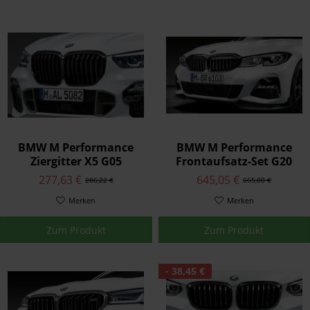
BMW M Performance
BMW M Performance
Ziergitter X5 G05
Frontaufsatz-Set G20
Schwarz
277,63 €
645,05 €
286,22 €
665,00 €
Merken
Merken
Zum Produkt
Zum Produkt
- 38,45 €