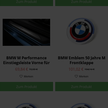
Zum Produkt
Zum Produkt
BMW M Performance
BMW Emblem 50 Jahre M
Einstiegsleiste Vorne für
Frontklappe
1er 2er 3er 4er X2
Motorhaube (74mm)
69,84 €
101,02 €
72,00 €
104,14 €
Merken
Merken
Zum Produkt
Zum Produkt