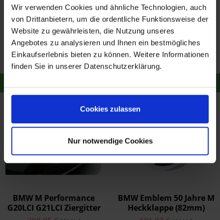
Wir verwenden Cookies und ähnliche Technologien, auch
von Drittanbietern, um die ordentliche Funktionsweise der
BMW Emblem 50 Jahre M
BMW Lenkrad 1er 3er X1
Website zu gewährleisten, die Nutzung unseres
Frontklappe
Angebotes zu analysieren und Ihnen ein bestmögliches
Motorhaube (82mm)
101,02 €
712,95 €
104,14 €
735,00 €
Einkaufserlebnis bieten zu können. Weitere Informationen
Merken
Merken
finden Sie in unserer Datenschutzerklärung.
Zum Produkt
Zum Produkt
Cookies zulassen
Nur notwendige Cookies
BMW M Performance
BMW Emblem 50 Jahre M
G20LCI G21LCI Ziergitter
Heckklappe (82mm)
schwarz Mesh-Design