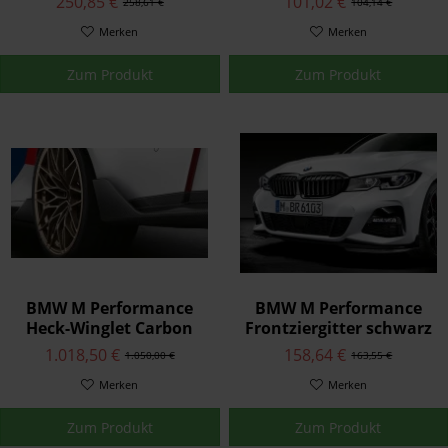
250,85 €
101,02 €
258,61 €
104,14 €
Merken
Merken
Zum Produkt
Zum Produkt
BMW M Performance
BMW M Performance
Heck-Winglet Carbon
Frontziergitter schwarz
rechts M3
hochglänzend 3er G20
1.018,50 €
158,64 €
1.050,00 €
163,55 €
G21
Merken
Merken
Zum Produkt
Zum Produkt