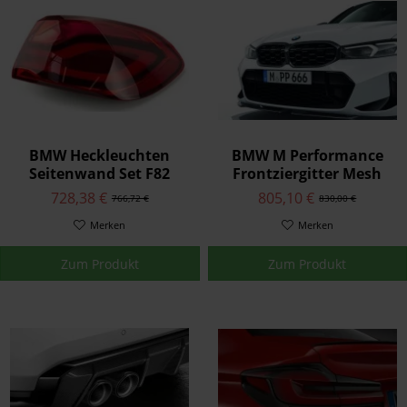
BMW Heckleuchten
BMW M Performance
Seitenwand Set F82
Frontziergitter Mesh
Carbon 3er G20 LCI G21
728,38 €
805,10 €
766,72 €
830,00 €
LCI
Merken
Merken
Zum Produkt
Zum Produkt