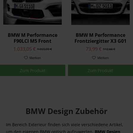
BMW M Performance
BMW M Performance
F90LCI M5 Front
Frontziergitter X3 G01
Aufsatzteil Carbon
1.033,05 €
73,99 €
1.065,00 €
112,44 €
Merken
Merken
Zum Produkt
Zum Produkt
BMW Design Zubehör
Im Bereich Exterieur finden sich viele verschiedene Artikel,
um den eigenen BMW optisch aufzuwerten.
BMW Design