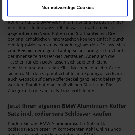
Durch das Aluminiumgehäuse sind die Koffer nochmals
Nur notwendige Cookies
einen Tick robuster und widerstandsfähiger gegen
mechanische Schläge von außen, als es die BMW Vario-
Koffer sind. Die BMW Aluminium Koffer sind auch an den
Verschlussstellen wasserdicht, was ein weitere Vorteil
gegenüber den Vario-Koffern mit Stoffnähten ist. Die
optional erhältlichen Innentaschen können einfach durch
den Klipp-Mechanismus eingehängt werden. So lässt sich
zum Beispiel der eigene Laptop sicher und geschützt auf
der Innenseite des Deckels verstauen. Aber auch die
Taschen für den Body lassen sich spielend leicht
einsetzen und durch den Klick-Mechanismus der Gurte
sichern. Mit den separat erhältlichen Spanngurten kann
auch Gepäck auf dem Kofferdeckel ganz leicht befestigt
werden. Damit hat man zusätzlichen Stauraum. Die
Zurrgurte könne auch als Tragegriff dienen.
Jetzt Ihren eigenen BMW Aluminium Koffer
Satz inkl. codierbare Schlösser kaufen
Kaufen Sie den BMW Aluminiumkoffer-Satz inkl.
codierbare Schlösser im kompetenten Kohl Online Shop -
günstig, schnell und komfortabel. Als BMW