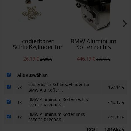
codierbarer
BMW Aluminium
B
Schließzylinder für
Koffer rechts
BMW Alu Koffer &
F850GS R1200GS
F
Alu Topcase
R1250GS ADV
26,19 €
446,19 €
27,00 €
459,99 €
F750GS F850GS
R1200GS R1250GS
Alle auswählen
codierbarer Schließzylinder für
6x
157,14 €
BMW Alu Koffer...
BMW Aluminium Koffer rechts
1x
446,19 €
F850GS R1200GS...
BMW Aluminium Koffer links
1x
446,19 €
F850GS R1200GS...
Total:
1.049,52 €