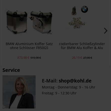
BMW Aluminium Koffer Satz
codierbarer Schließzylinder
ohne Schlösser F850GS
für BMW Alu Koffer & Alu
R1200GS R1250GS ADV
Topcase F750GS F850GS
R1200GS R1250GS
873,98 €
26,19 €
919,98 €
27,00 €
Service
E-Mail:
shop@kohl.de
Montag - Donnerstag: 9 - 16 Uhr
Freitag: 9 - 12:30 Uhr