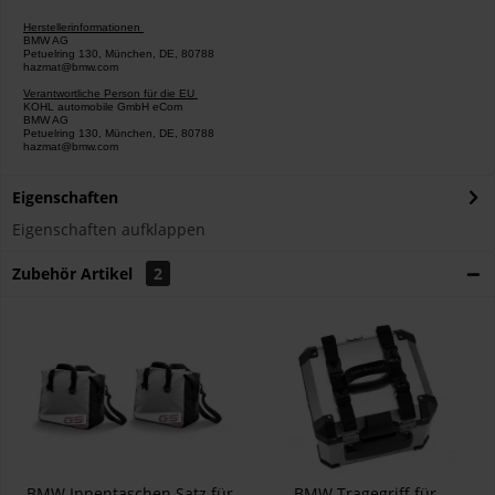
Herstellerinformationen
BMW AG
Petuelring 130, München, DE, 80788
hazmat@bmw.com
Verantwortliche Person für die EU
KOHL automobile GmbH eCom
BMW AG
Petuelring 130, München, DE, 80788
hazmat@bmw.com
Eigenschaften
Eigenschaften aufklappen
Zubehör Artikel
2
BMW Innentaschen Satz für
BMW Tragegriff für