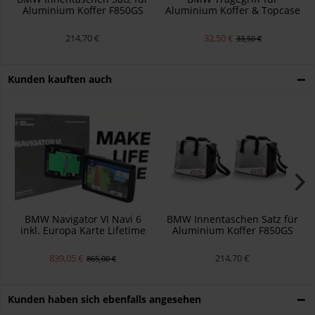
Aluminium Koffer F850GS
Aluminium Koffer & Topcase
R1200GS R1250GS ADV
F800GS F850GS R1200GS
R1250GS
214,70 €
32,50 €
33,50 €
Kunden kauften auch
BMW Navigator VI Navi 6
BMW Innentaschen Satz für
inkl. Europa Karte Lifetime
Aluminium Koffer F850GS
77528504067
R1200GS R1250GS ADV
839,05 €
214,70 €
865,00 €
Kunden haben sich ebenfalls angesehen