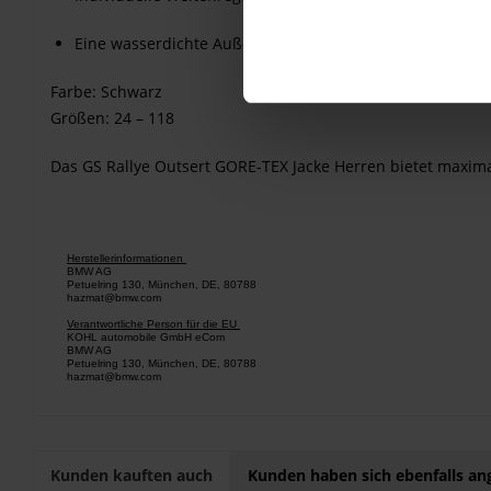
Eine wasserdichte Außentasche
Farbe: Schwarz
Größen: 24 – 118
Das GS Rallye Outsert GORE-TEX Jacke Herren bietet maxima
Herstellerinformationen
BMW AG
Petuelring 130, München, DE, 80788
hazmat@bmw.com
Verantwortliche Person für die EU
KOHL automobile GmbH eCom
BMW AG
Petuelring 130, München, DE, 80788
hazmat@bmw.com
Kunden kauften auch
Kunden haben sich ebenfalls a