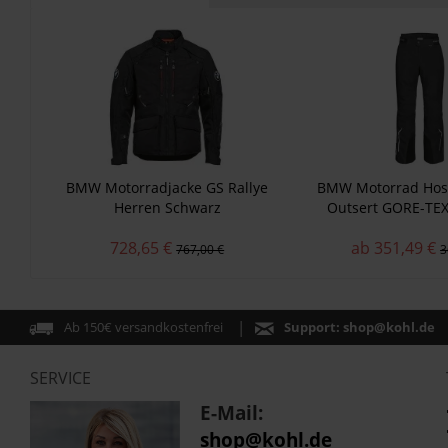
BMW Motorradjacke GS Rallye
BMW Motorrad Hose
Herren Schwarz
Outsert GORE-TE
728,65 €
ab 351,49 €
767,00 €
3
Ab 150€ versandkostenfrei
Support:
shop@kohl.de
SERVICE
E-Mail:
shop@kohl.de