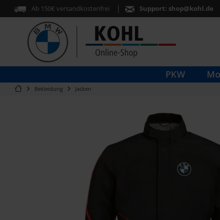
Ab 150€ versandkostenfrei
Support:
shop@kohl.de
PKW
Mo
Bekleidung
Jacken