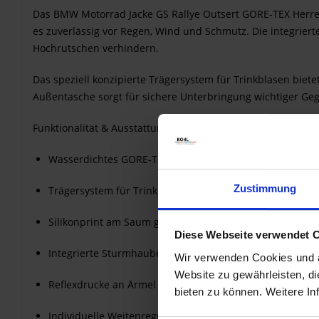
Das BMW Motorrad Jacke GS Rallye Outsert GORE-TEX Herren 
es zuverlässig vor Regen, Wind und Schmutz. Die integrie
Hochrutschen verhindern.
Das speziell konzipierte Trägersystem für Trinkblasen bie
Außentasche sorgt für sichere Unterbringung wichtiger Geg
Funktionalität & Ausstattung
Wasserdichtes GORE-TEX Outsert (100 % Polyamid / PT
Zustimmung
Trägersystem für Trinkblasen während der Fahrt
Silikonprint am Saum gegen Hochrutschen
Diese Webseite verwendet 
Integrierte Sturmhaube
Wir verwenden Cookies und äh
Website zu gewährleisten, d
Reflexdrucke an Ärmel & Rücken
bieten zu können. Weitere In
Individuelle Weitenregulierung an Saumabschlüssen (Kle