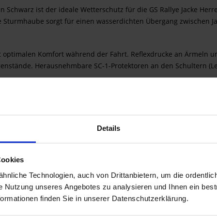
Schwarz ist der ideale Wetterschutz für die GS Rallye Jacke Herr
rte Sturmhaube sorgt für einen wasserdichten Übergang zwischen J
tet optimalen Komfort während der Fahrt. Reflexdrucke an Ärmeln u
enstände. Herausnehmbare SC-1-Protektoren an den Schultern (Lev
FE Membran)
Details
Cookies
nliche Technologien, auch von Drittanbietern, um die ordentlic
ie Nutzung unseres Angebotes zu analysieren und Ihnen ein best
formationen finden Sie in unserer Datenschutzerklärung.
ttriegel & Kordel-Stopper)