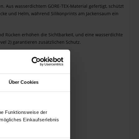
en. Aus wasserdichtem GORE-TEX-Material gefertigt, schützt
acke und Helm, während Silikonprints am Jackensaum ein
nd Rücken erhöhen die Sichtbarkeit, und eine wasserdichte
el 2) garantieren zusätzlichen Schutz.
Über Cookies
he Funktionsweise der
mögliches Einkaufserlebnis