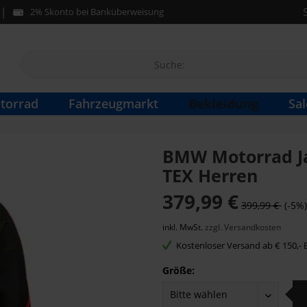
2% Skonto bei Banküberweisung
Bekleidung
torrad
Fahrzeugmarkt
Sal
BMW Motorrad Ja
TEX Herren
379,99 €
399,99 €
(-5%)
inkl. MwSt.
zzgl. Versandkosten
Kostenloser Versand ab € 150,- B
Größe: