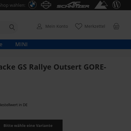
Shop wählen:
Mein Konto
Merkzettel
e
MINI
cke GS Rallye Outsert GORE-
estellwert in DE
Bitte wähle eine Variante