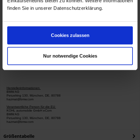
Einkaufserlebnis bieten zu können. Weitere Informationen
finden Sie in unserer Datenschutzerklärung.
Artikelnummer:
76115B5EA93
Cookies zulassen
Nur notwendige Cookies
Herstellerinformationen
BMW AG
Petuelring 130, München, DE, 80788
hazmat@bmw.com
Verantwortliche Person für die EU
KOHL automobile GmbH eCom
BMW AG
Petuelring 130, München, DE, 80788
hazmat@bmw.com
Größentabelle