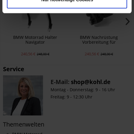
BMW Motorrad Halter
BMW Nachrüstung
Navigator
Vorbereitung für
Navigationsgerät
240,56 €
240,56 €
248,00 €
248,00 €
Service
E-Mail:
shop@kohl.de
Montag - Donnerstag: 9 - 16 Uhr
Freitag: 9 - 12:30 Uhr
Themenwelten