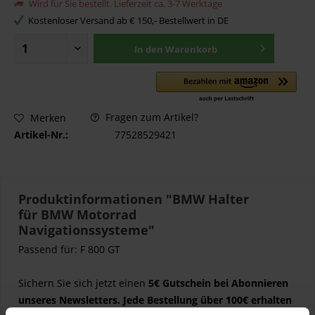
Wird für Sie bestellt. Lieferzeit ca. 3-7 Werktage
Kostenloser Versand ab € 150,- Bestellwert in DE
In den
Warenkorb
Fragen zum Artikel?
Merken
Artikel-Nr.:
77528529421
Produktinformationen "BMW Halter
für BMW Motorrad
Navigationssysteme"
Passend für: F 800 GT
Sichern Sie sich jetzt einen
5€ Gutschein
bei Abonnieren
unseres Newsletters. Jede Bestellung über 100€ erhalten