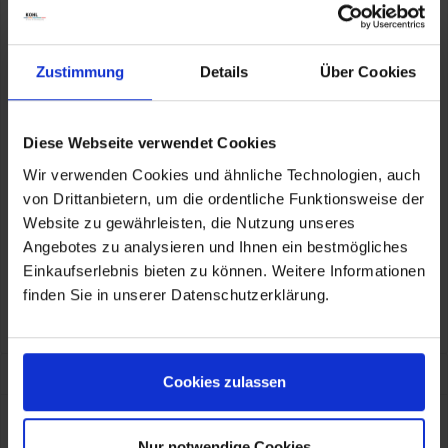
Sie ohne weitere Versandkosten.
Artikelnummer:
77528529421
Zustimmung
Details
Über Cookies
Passend für: F 800 GT
Diese Webseite verwendet Cookies
Wir verwenden Cookies und ähnliche Technologien, auch
von Drittanbietern, um die ordentliche Funktionsweise der
Website zu gewährleisten, die Nutzung unseres
Herstellerinformationen
BMW AG
Angebotes zu analysieren und Ihnen ein bestmögliches
Petuelring 130, München, DE, 80788
hazmat@bmw.com
Einkaufserlebnis bieten zu können. Weitere Informationen
Verantwortliche Person für die EU
finden Sie in unserer Datenschutzerklärung.
KOHL automobile GmbH eCom
BMW AG
Petuelring 130, München, DE, 80788
hazmat@bmw.com
Kunden haben sich ebenfalls angesehen
Cookies zulassen
Nur notwendige Cookies