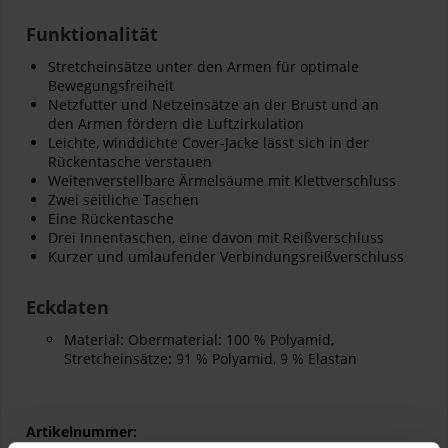
Funktionalität
Stretcheinsätze unter den Armen für optimale
Bewegungsfreiheit
Netzfutter und Netzeinsätze an der Brust und an
den Armen fördern die Luftzirkulation
Leichte, winddichte Cover-Jacke lässt sich in der
Rückentasche verstauen
Weitenverstellbare Ärmelsäume mit Klettverschluss
Zwei seitliche Taschen
Eine Rückentasche
Drei Innentaschen, eine davon mit Reißverschluss
Kurzer und umlaufender Verbindungsreißverschluss
Eckdaten
Material: Obermaterial: 100 % Polyamid,
Stretcheinsätze: 91 % Polyamid, 9 % Elastan
Artikelnummer: