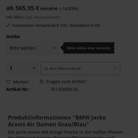
ab 565,95 €
665,00 €
(-14,89%)
inkl. MwSt.
zzgl. Versandkosten
Kostenloser Versand ab € 150,- Bestellwert in DE
Größe:
Bitte wähle eine Variante
In den
Warenkorb
Fragen zum Artikel?
Merken
Artikel-Nr.:
76135A80C56
Produktinformationen "BMW Jacke
Aravis Air Damen Grau/Blau"
Die Jacke Aravis AIR bringt Frische in die heißen Phasen
der Motorrad-Saison. Dank großflächiger Netz- und