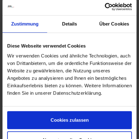
76135A80C56 Gr. 34
76135A80C57 Gr. 36
76135A80C58 Gr. 38
76135A80C59 Gr. 40
Zustimmung
Details
Über Cookies
76135A80C60 Gr. 42
76135A80C61 Gr. 44
76135A80C61 Gr. 46
Diese Webseite verwendet Cookies
76135A80C63 Gr. 48
Wir verwenden Cookies und ähnliche Technologien, auch
von Drittanbietern, um die ordentliche Funktionsweise der
Website zu gewährleisten, die Nutzung unseres
Angebotes zu analysieren und Ihnen ein bestmögliches
Einkaufserlebnis bieten zu können. Weitere Informationen
finden Sie in unserer Datenschutzerklärung.
Herstellerinformationen
Cookies zulassen
BMW AG
Petuelring 130, München, DE, 80788
hazmat@bmw.com
Verantwortliche Person für die EU