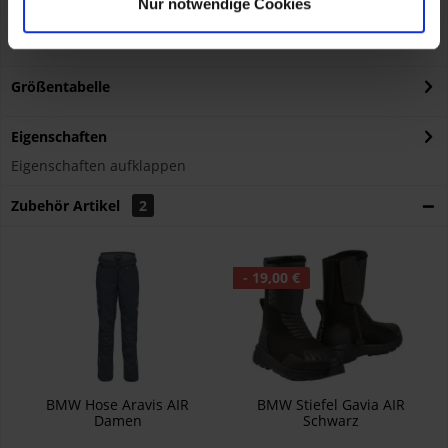
Nur notwendige Cookies
KOHL automobile GmbH eCom
BMW AG
Petuelring 130, München, DE, 80788
hazmat@bmw.com
Größentabelle
Eigenschaften
Eigenschaften aufklappen
Zubehör Artikel
2
- 19,00 €
BMW Hose Aravis AIR
BMW Stiefel Gavia AIR
Damen
Schwarz