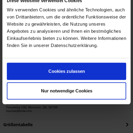
Artikelnummer:
Diese Webseite verwendet Cookies
76128504863 Größe: S
Wir verwenden Cookies und ähnliche Technologien, auch
76128504864 Größe: M
von Drittanbietern, um die ordentliche Funktionsweise der
76128504865 Größe: L
76128504866 Größe: XL
Website zu gewährleisten, die Nutzung unseres
76128504867 Größe: XXL
Angebotes zu analysieren und Ihnen ein bestmögliches
76128504868 Größe: 3XL
Einkaufserlebnis bieten zu können. Weitere Informationen
finden Sie in unserer Datenschutzerklärung.
Cookies zulassen
Herstellerinformationen
BMW AG
Petuelring 130, München, DE, 80788
hazmat@bmw.com
Nur notwendige Cookies
Verantwortliche Person für die EU
KOHL automobile GmbH eCom
BMW AG
Petuelring 130, München, DE, 80788
hazmat@bmw.com
Größentabelle