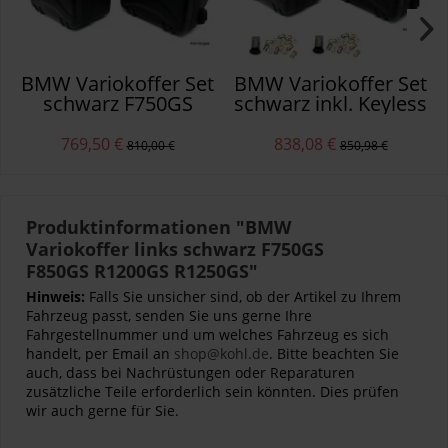
BMW Variokoffer Set
BMW Variokoffer Set
schwarz F750GS
schwarz inkl. Keyless
F850GS R1200GS
Ride Schlösser
R1250GS
F750GS F850GS
769,50 €
838,08 €
810,00 €
850,98 €
Produktinformationen "BMW
Variokoffer links schwarz F750GS
F850GS R1200GS R1250GS"
Hinweis:
Falls Sie unsicher sind, ob der Artikel zu Ihrem
Fahrzeug passt, senden Sie uns gerne Ihre
Fahrgestellnummer und um welches Fahrzeug es sich
handelt, per Email an
shop@kohl.de
. Bitte beachten Sie
auch, dass bei Nachrüstungen oder Reparaturen
zusätzliche Teile erforderlich sein könnten. Dies prüfen
wir auch gerne für Sie.