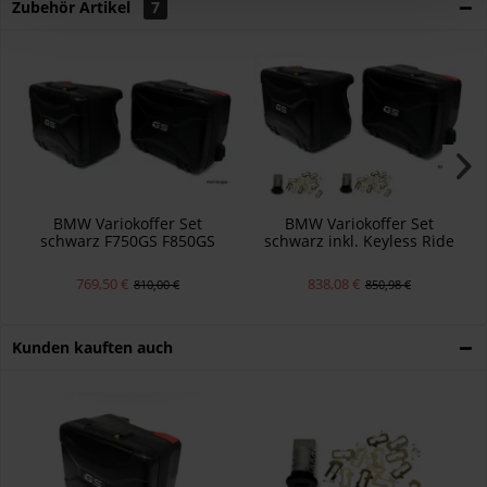
Zubehör Artikel
7
BMW Variokoffer Set
BMW Variokoffer Set
schwarz F750GS F850GS
schwarz inkl. Keyless Ride
R1200GS R1250GS
Schlösser F750GS F850GS
769,50 €
838,08 €
810,00 €
850,98 €
Kunden kauften auch