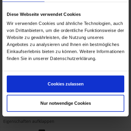
passend für:
- BMW F 750 GS
K80
Diese Webseite verwendet Cookies
- BMW F 850 GS K81
Wir verwenden Cookies und ähnliche Technologien, auch
- BMW R 1200 GS
K50
- BMW R 1250 GS
K50
von Drittanbietern, um die ordentliche Funktionsweise der
Website zu gewährleisten, die Nutzung unseres
Angebotes zu analysieren und Ihnen ein bestmögliches
Einkaufserlebnis bieten zu können. Weitere Informationen
finden Sie in unserer Datenschutzerklärung.
Herstellerinformationen
BMW AG
Petuelring 130, München, DE, 80788
hazmat@bmw.com
Cookies zulassen
Verantwortliche Person für die EU
KOHL automobile GmbH eCom
BMW AG
Petuelring 130, München, DE, 80788
hazmat@bmw.com
Nur notwendige Cookies
Eigenschaften
Eigenschaften aufklappen