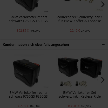
BMW Variokoffer rechts
codierbarer Schließzylinder
schwarz F750GS F850GS
für BMW Koffer & Topcase
R1200GS R1250GS
F750GS F850GS R1200GS
R1250GS
392,85 €
26,19 €
405,00 €
27,00 €
Kunden haben sich ebenfalls angesehen
BMW Variokoffer rechts
BMW Variokoffer Set
schwarz F750GS F850GS
schwarz inkl. Keyless Ride
R1200GS R1250GS
Schlösser F750GS F850GS
392,85 €
838,08 €
405,00 €
850,98 €