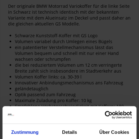
Der originale BMW Motorrad Variokoffer für die linke Seite
in Schwarz ist technisch identisch mit der bekannten
Variante mit dem Alueinsatz im Deckel und passt daher an
die gleichen aktuellen GS Modelle.
Schwarze Kunststoff-Koffer mit GS Logo
Volumen variabel durch Umlegen eines Bügels
ein patentierter Verstellmechanismus lässt das
Volumen bequem und schnell mit nur einer Hand
wachsen oder schrumpfen
die bei reduziertem Volumen um 12 cm verringerte
Breite zahlt sich insbesondere im Stadtverkehr aus
Volumen Koffer links: ca. 30-39 l
Innovativer Anbindungsmechanismus ans Fahrzeug
geländetauglich
Optik passend zum Fahrzeug
Maximale Zuladung pro Koffer: 10 kg
Empfohlene Höchstgeschwindigkeit mit Koffern: 180
km/h
Zustimmung
Details
Über Cookies
Artikelnummer:
77408569659