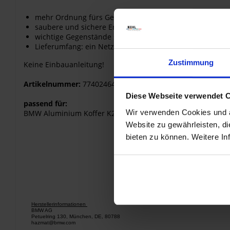
mehr Ordnung fürs Gepäck
saubere und sichere Ergänzung
wichtige Gegenstände stets griffbereit
Lieferumfang: ein Netz inkl. Montagematerial
Zustimmung
Keine Einbauanleitung!
Artikelnummer:
77402464350
Diese Webseite verwendet 
passend für:
Wir verwenden Cookies und äh
BMW Aluminium Koffer K25 K50 K51 K72 K75 K81 K82
Website zu gewährleisten, d
bieten zu können. Weitere In
Herstellerinformationen
BMW AG
Petuelring 130, München, DE, 80788
hazmat@bmw.com