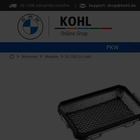
Ab 150€ versandkostenfrei
Support:
shop@kohl.de
Mo
PKW
Motorrad
Modelle
R 1250 GS / Adv.