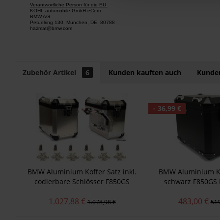
Verantwortliche Person für die EU
KOHL automobile GmbH eCom
BMW AG
Petuelring 130, München, DE, 80788
hazmat@bmw.com
Zubehör Artikel
6
Kunden kauften auch
Kunden
- 36,99 €
BMW Aluminium Koffer Satz inkl.
BMW Aluminium Ko
codierbare Schlösser F850GS
schwarz F850GS
R1200GS R1250GS
R1250GS 
1.027,88 €
483,00 €
1.078,98 €
519