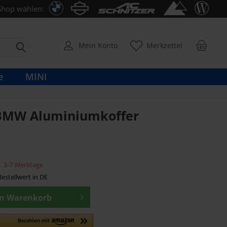
Shop wählen:
Mein Konto
Merkzettel
e
MINI
 BMW Aluminiumkoffer
ca. 3-7 Werktage
estellwert in DE
en
Warenkorb