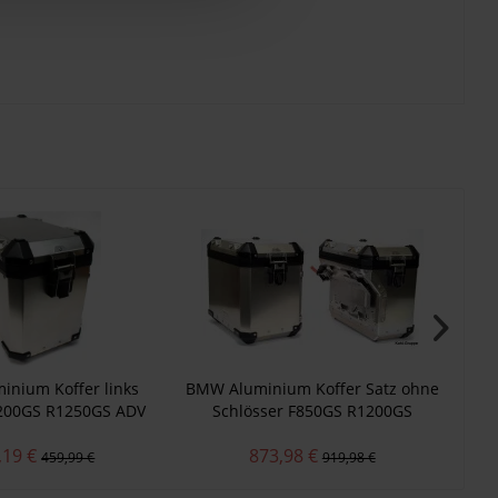
- 3
nium Koffer links
BMW Aluminium Koffer Satz ohne
BM
200GS R1250GS ADV
Schlösser F850GS R1200GS
R1250GS ADV
,19 €
873,98 €
459,99 €
919,98 €