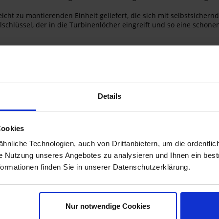
eicht zu montierenden Einheit geliefert, die sich mit selbstsiche
alschlüssel, der in die Turbinenlöcher eingreift und so eine schone
ndesign
ker
Details
ei Boxer-Emblemen
Cookies
nliche Technologien, auch von Drittanbietern, um die ordentlic
ie Nutzung unseres Angebotes zu analysieren und Ihnen ein best
formationen finden Sie in unserer Datenschutzerklärung.
Nur notwendige Cookies