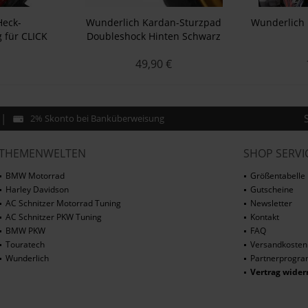
Heck-
Wunderlich Kardan-Sturzpad
Wunderlich
 für CLICK
Doubleshock Hinten Schwarz
warz
49,90 €
2% Skonto bei Banküberweisung
THEMENWELTEN
SHOP SERVI
BMW Motorrad
Größentabelle
Harley Davidson
Gutscheine
AC Schnitzer Motorrad Tuning
Newsletter
AC Schnitzer PKW Tuning
Kontakt
BMW PKW
FAQ
Touratech
Versandkosten
Wunderlich
Partnerprogr
Vertrag wider