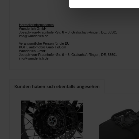
Herstellerinformationen
Wunderlich GmbH
Joseph-von-Fraunhofer-Str. 6 – 8, Grafschaft-Ringen, DE, 53501
info@wunderlich.de
Verantwortliche Person für die EU
KOHL automobile GmbH eCom
Wunderlich GmbH
Joseph-von-Fraunhofer-Str. 6 – 8, Grafschaft-Ringen, DE, 53501
info@wunderlich.de
Kunden haben sich ebenfalls angesehen