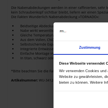
Die Nabenabdeckungen werden in einer raffinierten, sehr l
kein Schraubenkopf sichtbar bleibt, liefern wir einen Spezi
Die Fakten Wunderlich Nabenabdeckung »TORNADO«:
Beidseitige Abdeckung des Nabentunnels im Turbine
Nabe wirkt wesentlich wertiger und wird zum Hinguc
Gleiche Temperaturverhältnisse wie Original
Aus dem Vollen, CNC-gedrehtes/gefrästes Aluminium
Selbstsichernde Expansionshalter
Zustimmung
Integrierte Entwässerunsgbohrungen
Einfache Montage inklusive Montageschlüssel und zw
In titan, schwarz oder silber eloxiert lieferbar
Diese Webseite verwendet 
*Bitte beachten Sie die Fahrzeugzuordnung!
Wir verwenden Cookies und äh
Website zu gewährleisten, d
Artikelnummer:
WU-34120-002
bieten zu können. Weitere In