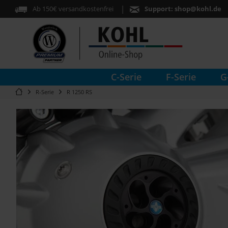
Ab 150€ versandkostenfrei
Support:
shop@kohl.de
C-Serie
F-Serie
G
R-Serie
R 1250 RS