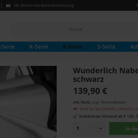
2% Skonto bei Banküberweisung
R-Serie
-Serie
K-Serie
S-Serie
Ad
Wunderlich Nab
schwarz
139,90 €
inkl. MwSt.
zzgl. Versandkosten
Wird für Sie bestellt. Lieferzeit 
Kostenloser Versand ab € 150,- B
In d