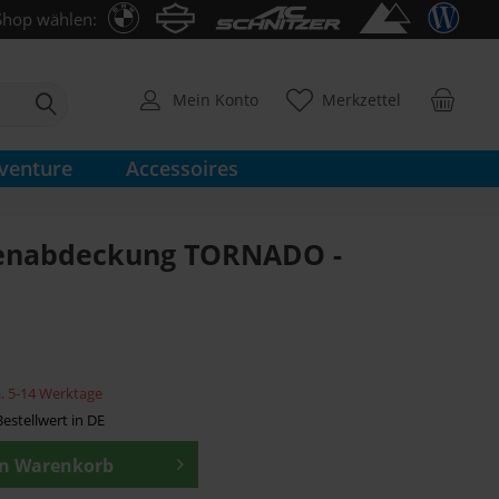
Shop wählen:
Mein Konto
Merkzettel
venture
Accessoires
enabdeckung TORNADO -
ca. 5-14 Werktage
estellwert in DE
en
Warenkorb