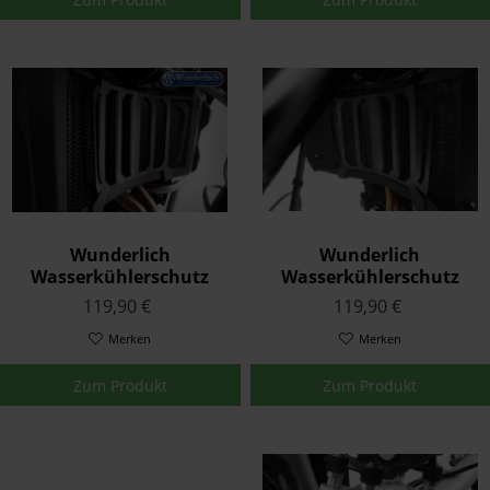
Wunderlich
Wunderlich
Wasserkühlerschutz
Wasserkühlerschutz
Extreme Schwarz F 850
Extreme Schwarz K80/81
119,90 €
119,90 €
GS Adventure ab '19
Merken
Merken
Zum Produkt
Zum Produkt