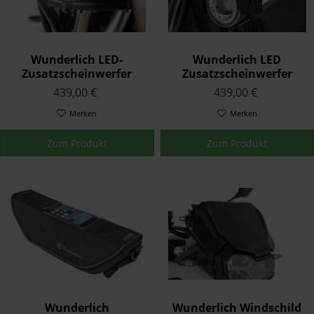
Wunderlich LED-
Wunderlich LED
Zusatzscheinwerfer
Zusatzscheinwerfer
Microflooter für
ATON für
439,00 €
439,00 €
Schutzbügelmontage
Schutzbügelmontage
Merken
Merken
Zum Produkt
Zum Produkt
Wunderlich
Wunderlich Windschild