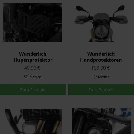
Wunderlich
Wunderlich
Hupenprotektor
Handprotektoren
Schwarz
Rauchgrau
49,90 €
159,90 €
Merken
Merken
Zum Produkt
Zum Produkt