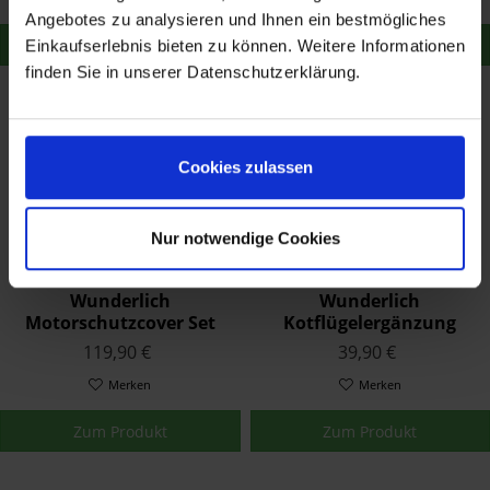
Angebotes zu analysieren und Ihnen ein bestmögliches
Zum Produkt
Zum Produkt
Einkaufserlebnis bieten zu können. Weitere Informationen
finden Sie in unserer Datenschutzerklärung.
Cookies zulassen
Nur notwendige Cookies
Wunderlich
Wunderlich
Motorschutzcover Set
Kotflügelergänzung
für Kupplung und
Extenda Fender Schwarz
119,90 €
39,90 €
Lichtmaschine Schwarz
Merken
Merken
Zum Produkt
Zum Produkt