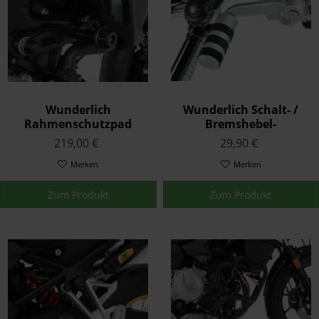
Wunderlich
Wunderlich Schalt- /
Rahmenschutzpad
Bremshebel-
Doubleshock Schwarz
Vergrößerung Touring
219,00 €
29,90 €
K80/81 K83
Stück Silber
Merken
Merken
Zum Produkt
Zum Produkt