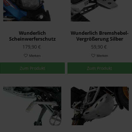
Wunderlich
Wunderlich Bremshebel-
Scheinwerferschutz
Vergrößerung Silber
klappbar Clear Schwarz
179,90 €
59,90 €
F850 GS Adventure ab
'19
Merken
Merken
Zum Produkt
Zum Produkt