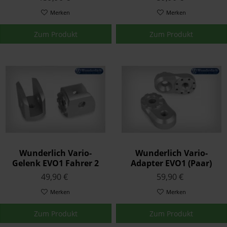
Merken
Merken
Zum Produkt
Zum Produkt
Wunderlich Vario-
Wunderlich Vario-
Gelenk EVO1 Fahrer 2
Adapter EVO1 (Paar)
Stück Silber
49,90 €
59,90 €
Merken
Merken
Zum Produkt
Zum Produkt