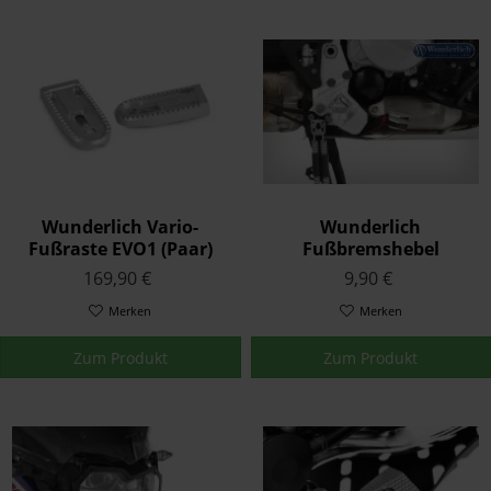
Wunderlich Vario-
Wunderlich
Fußraste EVO1 (Paar)
Fußbremshebel
Tieferlegung Silber
169,90 €
9,90 €
K80/81/82
Merken
Merken
Zum Produkt
Zum Produkt