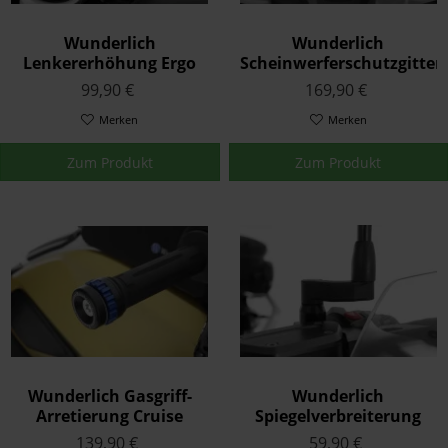
Wunderlich
Wunderlich
Lenkererhöhung Ergo
Scheinwerferschutzgitter
für Modelle ohne BMW
klappbar F850 GS
99,90 €
169,90 €
Navi Silber
Adventure ab '19
Merken
Merken
Zum Produkt
Zum Produkt
Wunderlich Gasgriff-
Wunderlich
Arretierung Cruise
Spiegelverbreiterung
Control Schwarz
Schwarz
139,90 €
59,90 €