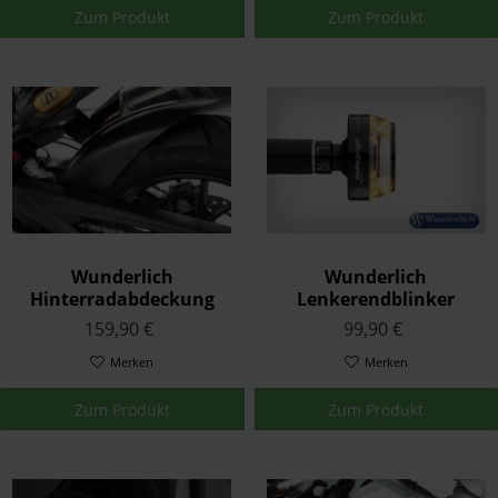
Zum Produkt
Zum Produkt
Wunderlich
Wunderlich
Hinterradabdeckung
Lenkerendblinker
Schwarz
motogadget »mo.blaze
159,90 €
99,90 €
Disc« Links Schwarz
Merken
Merken
Zum Produkt
Zum Produkt