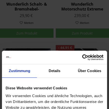
Wunderlich Schalt- &
Wunderlich
Bremshebel-
Motorschutz Extreme
Vergrößerung Silber
(EURO4) K80/81/82
29,90 €
239,00 €
Merken
Merken
Zum Produkt
Zum Produkt
- 44,91 €
Zustimmung
Details
Über Cookies
Diese Webseite verwendet Cookies
Wunderlich Umrüstkit
Wunderlich Auspuff
auf LED-
Hitzeschutz Schwarz
Wir verwenden Cookies und ähnliche Technologien, auch
Zusatzscheinwerfer
299,00 €
44,99 €
von Drittanbietern, um die ordentliche Funktionsweise der
89,90 €
Microflooter
Website zu gewährleisten, die Nutzung unseres
Merken
Merken