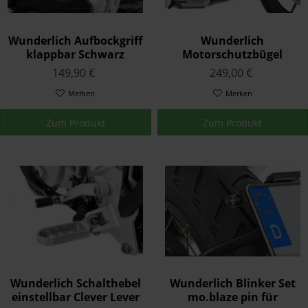
Wunderlich Aufbockgriff
Wunderlich
klappbar Schwarz
Motorschutzbügel
K80/81/82
Extreme (EURO 4)
149,90 €
249,00 €
Merken
Merken
Zum Produkt
Zum Produkt
Wunderlich Schalthebel
Wunderlich Blinker Set
einstellbar Clever Lever
mo.blaze pin für