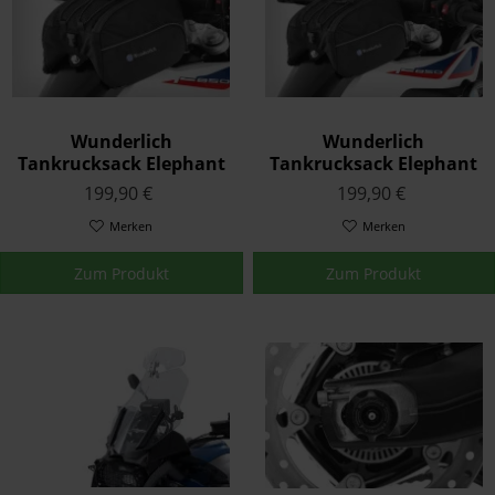
Wunderlich
Wunderlich
Tankrucksack Elephant
Tankrucksack Elephant
Sport Edition Schwarz
Sport Edition Schwarz
199,90 €
199,90 €
F850 GS Adventure ab
'19
Merken
Merken
Zum Produkt
Zum Produkt