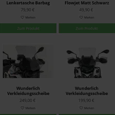
Lenkertasche Barbag
Flowjet Matt Schwarz
Media Größe L Schwarz
79,90 €
49,90 €
Merken
Merken
Zum Produkt
Zum Produkt
Wunderlich
Wunderlich
Verkleidungsscheibe
Verkleidungsscheibe
Extreme Halterung Lang
Marathon Halterung
249,00 €
199,90 €
160mm Transparent
Lang 160mm
Merken
Transparent
Merken