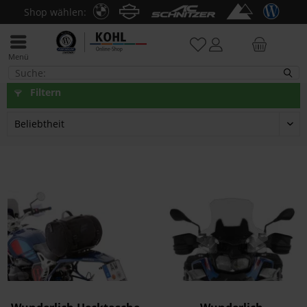
Shop wählen:
Menü
F 850 GS + Adventure
Filtern