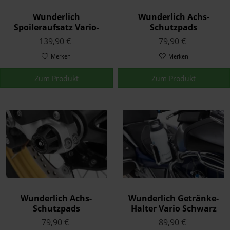
Wunderlich
Wunderlich Achs-
Spoileraufsatz Vario-
Schutzpads
Ergo 3D+
Doubleshock Hinten
139,90 €
79,90 €
Schwarz
Merken
Merken
Zum Produkt
Zum Produkt
Wunderlich Achs-
Wunderlich Getränke-
Schutzpads
Halter Vario Schwarz
Doubleshock Vorne
79,90 €
89,90 €
Schwarz F-Modelle