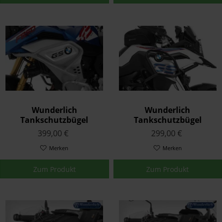
Wunderlich
Wunderlich
Tankschutzbügel
Tankschutzbügel
Adventure Edelstahl F
Adventure F850 GS ab
399,00 €
299,00 €
850 GS Adventure ab '19
'18
Merken
Merken
Zum Produkt
Zum Produkt