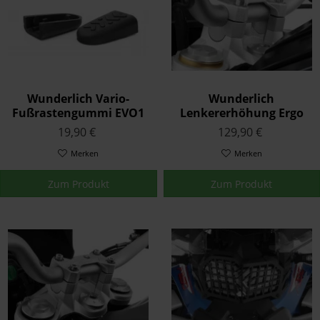
Wunderlich Vario-
Wunderlich
Fußrastengummi EVO1
Lenkererhöhung Ergo
Satz Schwarz
für Modelle mit BMW
19,90 €
129,90 €
Navi Silber
Merken
Merken
Zum Produkt
Zum Produkt