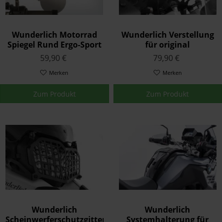
Wunderlich Motorrad
Wunderlich Verstellung
Spiegel Rund Ergo-Sport
für original
Navihalterung Schwarz
59,90 €
79,90 €
Merken
Merken
Zum Produkt
Zum Produkt
Wunderlich
Wunderlich
Scheinwerferschutzgitter
Systemhalterung für