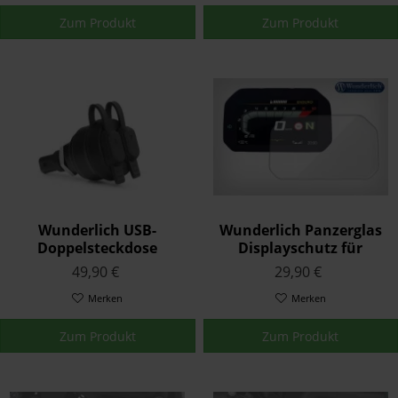
Zum Produkt
Zum Produkt
Wunderlich USB-
Wunderlich Panzerglas
Doppelsteckdose
Displayschutz für
Schwarz
Connectivity Display
49,90 €
29,90 €
Anti-Glare
Merken
Merken
Zum Produkt
Zum Produkt