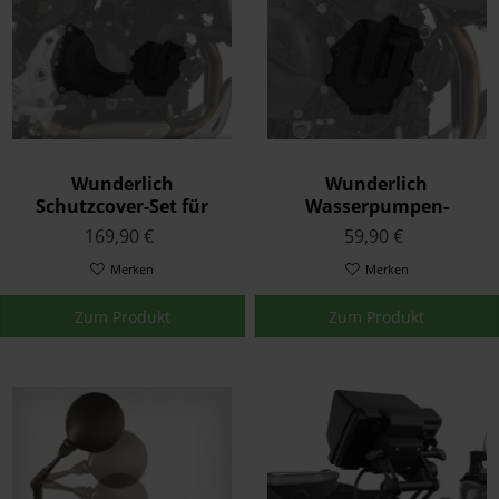
Wunderlich
Wunderlich
Schutzcover-Set für
Wasserpumpen-
Kupplung,
Schutzcover Schwarz F-
169,90 €
59,90 €
Lichtmaschine und
Modelle
Wasserpumpe Schwarz
Merken
Merken
Zum Produkt
Zum Produkt