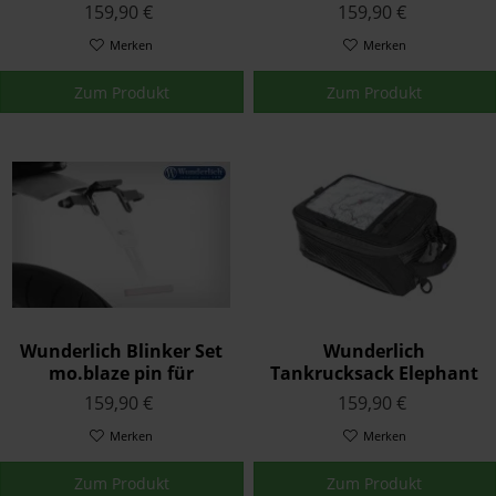
Silber K80/81/82
Wunderlich
159,90 €
159,90 €
Kennzeichenträger
Merken
220mm Schwarz
Merken
Zum Produkt
Zum Produkt
Wunderlich Blinker Set
Wunderlich
mo.blaze pin für
Tankrucksack Elephant
Wunderlich
Tour Edition Carbon
159,90 €
159,90 €
Kennzeichenträger
Merken
Merken
Zum Produkt
Zum Produkt