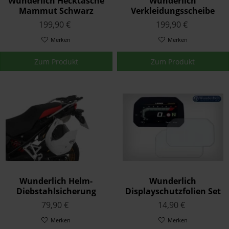
Wunderlich Hecktasche
Wunderlich
Mammut Schwarz
Verkleidungsscheibe
Marathon Transparent
199,90 €
199,90 €
F850GS/Adventure
Merken
Merken
Zum Produkt
Zum Produkt
Wunderlich Helm-
Wunderlich
Diebstahlsicherung
Displayschutzfolien Set
Helm-Lock F 750 GS F 850
Connectivity Display
79,90 €
14,90 €
GS/Adventure K80/81/82
Merken
Merken