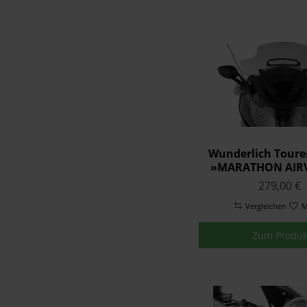
Wunderlich Toure
»MARATHON AIR
Rauchgrau K 160
279,00 €
Vergleichen
M
Zum Produk