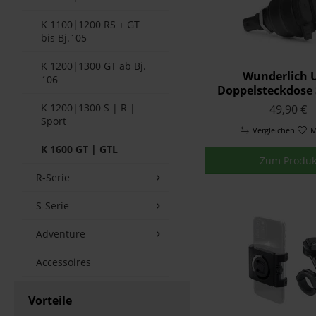
K 1100|1200 RS + GT
bis Bj.´05
K 1200|1300 GT ab Bj.
Wunderlich 
´06
Doppelsteckdose
K 1200|1300 S | R |
49,90 €
Sport
Vergleichen
M
K 1600 GT | GTL
Zum Produk
R-Serie
S-Serie
Adventure
Accessoires
Vorteile