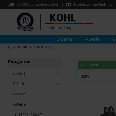
Ab 150€ versandkostenfrei
Support:
shop@kohl.de
C-Serie
F-Serie
G
K-Serie
K 1600 GT | GTL
Kategorien
Filtern
C-Serie
BMW
F-Serie
K1600GT
G-Serie
K1600GTL
R1200RT
K-Serie
R1250RT
K 1100|1200 LT