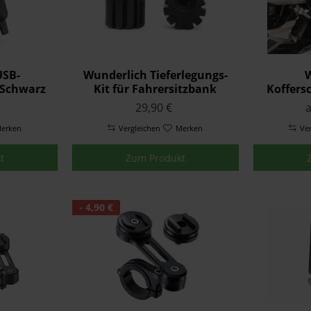
USB-
Wunderlich Tieferlegungs-
W
 Schwarz
Kit für Fahrersitzbank
Koffers
Schwarz
29,90 €
a
erken
Vergleichen
Merken
Ve
t
Zum Produkt
- 4,90 €