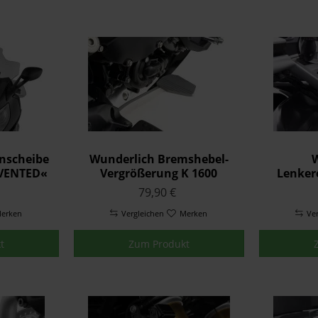
nscheibe
Wunderlich Bremshebel-
W
VENTED«
Vergrößerung K 1600
Lenker
0 GT/GTL
GT/GTL Silber
79,90 €
erken
Vergleichen
Merken
Ve
t
Zum Produkt