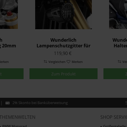
h
Wunderlich
Wunde
g 20mm
Lampenschutzgitter für
Halte
original LED
119,90 €
Zusatzscheinwerfer Nano
erken
Vergleichen
Schwarz
Merken
Ve
t
Zum Produkt
2% Skonto bei Banküberweisung
THEMENWELTEN
SHOP SERVI
BMW Motorrad
Größentabelle