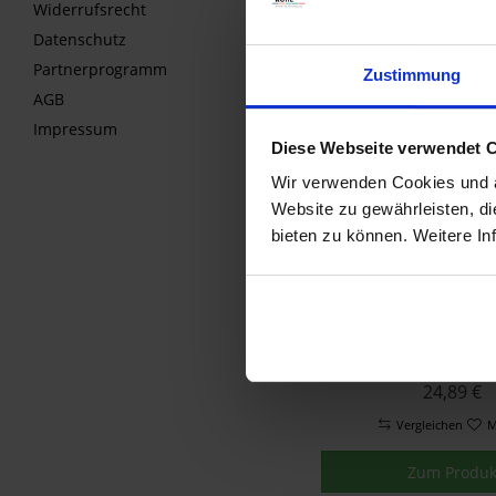
Widerrufsrecht
Vergleichen
M
Datenschutz
Zum Produk
Partnerprogramm
Zustimmung
AGB
Impressum
Diese Webseite verwendet 
Wir verwenden Cookies und äh
Website zu gewährleisten, d
bieten zu können. Weitere In
Wunderlich Gri
Grip Puppies Sch
Set
24,89 €
Vergleichen
M
Zum Produk