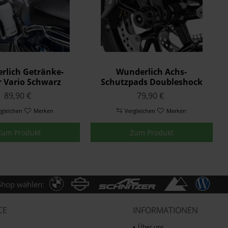
rlich Getränke-
Wunderlich Achs-
r Vario Schwarz
Schutzpads Doubleshock
Vorne Schwarz K-Modelle
89,90 €
79,90 €
rgleichen
Merken
Vergleichen
Merken
Zum Produkt
Zum Produkt
Shop wählen:
CE
INFORMATIONEN
Über uns