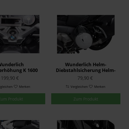
underlich
Wunderlich Helm-
erhöhung K 1600
Diebstahlsicherung Helm-
Silber
Lock K 1600 GT/GTL K48
199,90 €
79,90 €
rgleichen
Merken
Vergleichen
Merken
Zum Produkt
Zum Produkt