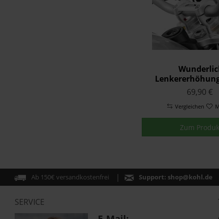
Wunderlic
Lenkererhöhun
Silber
69,90 €
Vergleichen
M
Zum Produk
Ab 150€ versandkostenfrei
Support:
shop@kohl.de
SERVICE
E-Mail: