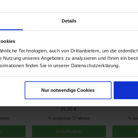
erken
Vergleichen
Merken
Ve
t
Zum Produkt
Details
Cookies
nliche Technologien, auch von Drittanbietern, um die ordentlic
ie Nutzung unseres Angebotes zu analysieren und Ihnen ein best
formationen finden Sie in unserer Datenschutzerklärung.
Nur notwendige Cookies
ffgummi
Wunderlich Adapter für SP-
Wunder
warz 2er
Connect an
Mam
Stummellenker - silber
39,90 €
erken
Vergleichen
Merken
Ve
t
Zum Produkt