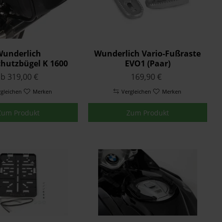
underlich
Wunderlich Vario-Fußraste
chutzbügel K 1600
EVO1 (Paar)
GT/GTL
b 319,00 €
169,90 €
rgleichen
Merken
Vergleichen
Merken
Zum Produkt
Zum Produkt