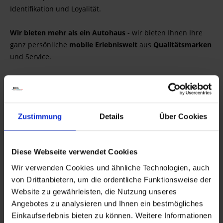
Identifikation und Loyalität.
Wir bieten mehr als ein Autohaus
- wir bieten Ihnen Ihre
ganz persönliche
mobile Erlebniswelt
aus
Qualitätsmarken
und Service.
Den Kohl Onlineshop entdecken
Im Kohl Onlineshop finden Sie ein Sortiment mit über
8.000
Artikeln
gut sortiert und sorgfältig ausgewählt. Aufgeteilt in
Zustimmung
Details
Über Cookies
die Subshops:
BMW PKW & Motorrad
,
AC Schnitzer
,
Harley-
Davidson
,
Touratech
und
Wunderlich
bieten wir ein
herausragendes Shoppingerlebnis und stehen Ihnen als
Diese Webseite verwendet Cookies
Premiumpartner und Vertragshändler mit unserer
Wir verwenden Cookies und ähnliche Technologien, auch
Kompetenz zur Seite. Wir liefern zuverlässig und zeitnah.
von Drittanbietern, um die ordentliche Funktionsweise der
Überzeugen Sie sich selbst.
Website zu gewährleisten, die Nutzung unseres
Angebotes zu analysieren und Ihnen ein bestmögliches
Einkaufserlebnis bieten zu können. Weitere Informationen
Anbieter: