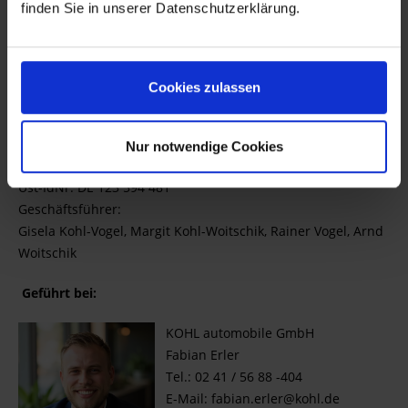
finden Sie in unserer Datenschutzerklärung.
KOHL automobile GmbH
Neuenhofstraße 160
52078 Aachen
Cookies zulassen
Tel.: 02 41 / 56 88 -00
E-Mail:
info@kohl.de
Handelsregister Aachen HRB 1665
Nur notwendige Cookies
Gerichtsstand: Aachen
Ust-IdNr. DE 123 594 481
Geschäftsführer:
Gisela Kohl-Vogel, Margit Kohl-Woitschik, Rainer Vogel, Arnd
Woitschik
Geführt bei:
KOHL automobile GmbH
Fabian Erler
Tel.: 02 41 / 56 88 -404
E-Mail: fabian.erler@kohl.de