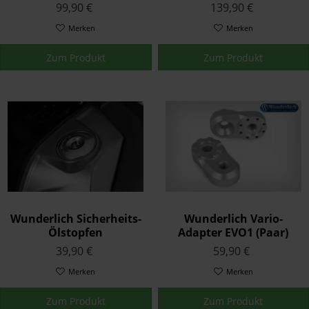
Deckel Titan
99,90 €
139,90 €
Merken
Merken
Zum Produkt
Zum Produkt
Wunderlich Sicherheits-
Wunderlich Vario-
Ölstopfen
Adapter EVO1 (Paar)
39,90 €
59,90 €
Merken
Merken
Zum Produkt
Zum Produkt