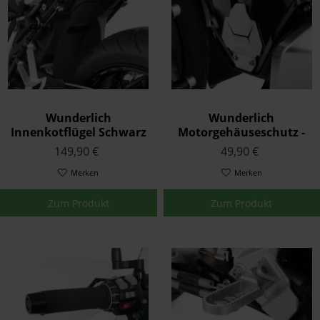
Wunderlich
Wunderlich
Innenkotflügel Schwarz
Motorgehäuseschutz -
K53 K54
silber
149,90 €
49,90 €
Merken
Merken
Zum Produkt
Zum Produkt