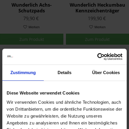
Wunderlich Achs-
Wunderlich Heckumbau
Schutzpads
Kennzeichenträger
Doubleshock Vorne
Sport Schwarz K53/54
79,90 €
199,90 €
Schwarz
Merken
Merken
Zum Produkt
Zum Produkt
Zustimmung
Details
Über Cookies
Diese Webseite verwendet Cookies
Wir verwenden Cookies und ähnliche Technologien, auch
Wunderlich
Wunderlich
von Drittanbietern, um die ordentliche Funktionsweise der
Tankrucksack Elephant
Blinkerhalter
Website zu gewährleisten, die Nutzung unseres
Tour Edition Carbon
Kennzeichenträger für
159,90 €
29,90 €
Angebotes zu analysieren und Ihnen ein bestmögliches
original Blinker Schwarz
Merken
Merken