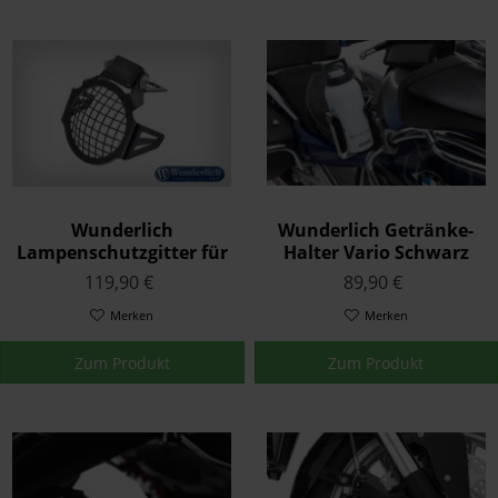
Wunderlich
Wunderlich Getränke-
Lampenschutzgitter für
Halter Vario Schwarz
Zusatzscheinwerfer
119,90 €
89,90 €
Atom Satz Schwarz
Merken
Merken
Zum Produkt
Zum Produkt