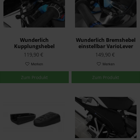
Wunderlich
Wunderlich Bremshebel
Kupplungshebel
einstellbar VarioLever
einstellbar VarioLever
Schwarz
119,90 €
149,90 €
Schwarz
Merken
Merken
Zum Produkt
Zum Produkt