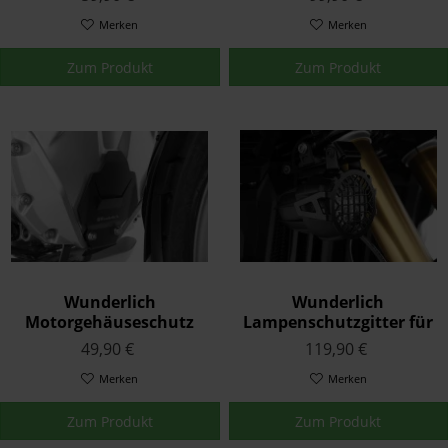
Modelle
Merken
Merken
Zum Produkt
Zum Produkt
Wunderlich
Wunderlich
Motorgehäuseschutz
Lampenschutzgitter für
Schwarz
original LED
49,90 €
119,90 €
K50/51/52/53/54
Zusatzscheinwerfer
Merken
Nano Schwarz
Merken
Zum Produkt
Zum Produkt