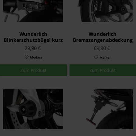
Wunderlich
Wunderlich
Blinkerschutzbügel kurz
Bremszangenabdeckung
Schwarz
vorne Set Satz Schwarz
29,90 €
69,90 €
Merken
Merken
Zum Produkt
Zum Produkt