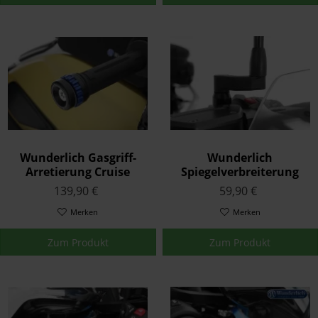
Wunderlich Gasgriff-
Wunderlich
Arretierung Cruise
Spiegelverbreiterung
Control Schwarz
Schwarz
139,90 €
59,90 €
Merken
Merken
Zum Produkt
Zum Produkt