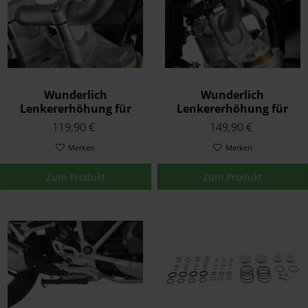
Wunderlich
Wunderlich
Lenkererhöhung für
Lenkererhöhung für
Modelle ohne BMW Navi
Modelle mit BMW Navi
119,90 €
149,90 €
25mm Silber K53/54
K53/54
Merken
Merken
Zum Produkt
Zum Produkt