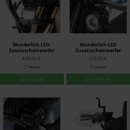
Wunderlich LED-
Wunderlich LED
Zusatzscheinwerfer
Zusatzscheinwerfer
Microflooter für
ATON für
439,00 €
439,00 €
Schutzbügelmontage
Schutzbügelmontage
Merken
Merken
Zum Produkt
Zum Produkt