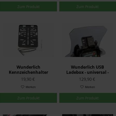
Zum Produkt
Zum Produkt
Wunderlich
Wunderlich USB
Kennzeichenhalter
Ladebox - universal -
schwarz
19,90 €
129,90 €
Merken
Merken
Zum Produkt
Zum Produkt