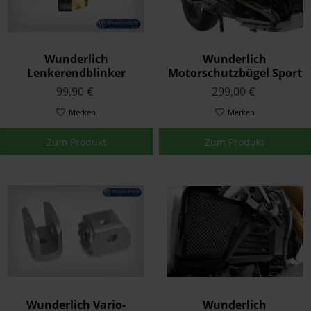
Wunderlich
Wunderlich
Lenkerendblinker
Motorschutzbügel Sport
motogadget »mo.blaze
Schwarz K50 K53/54
99,90 €
299,00 €
Disc« Links Schwarz
Merken
Merken
Zum Produkt
Zum Produkt
Wunderlich Vario-
Wunderlich