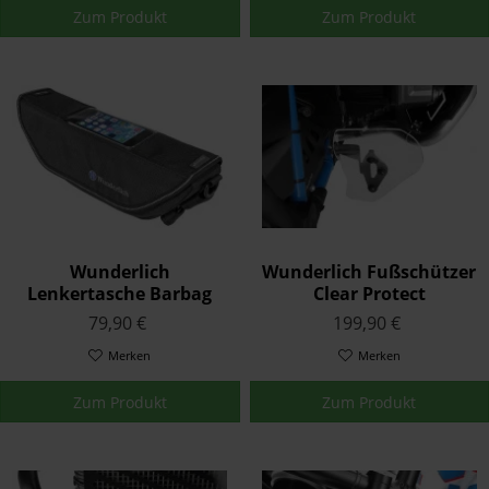
Zum Produkt
Zum Produkt
Wunderlich
Wunderlich Fußschützer
Lenkertasche Barbag
Clear Protect
Media Größe L Schwarz
Transparent
79,90 €
199,90 €
Merken
Merken
Zum Produkt
Zum Produkt