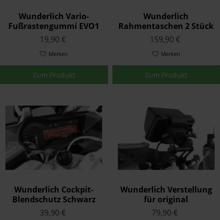
Wunderlich Vario-
Wunderlich
Fußrastengummi EVO1
Rahmentaschen 2 Stück
Satz Schwarz
Schwarz
19,90 €
159,90 €
Merken
Merken
Zum Produkt
Zum Produkt
Wunderlich Cockpit-
Wunderlich Verstellung
Blendschutz Schwarz
für original
K53/54
Navihalterung Schwarz
39,90 €
79,90 €