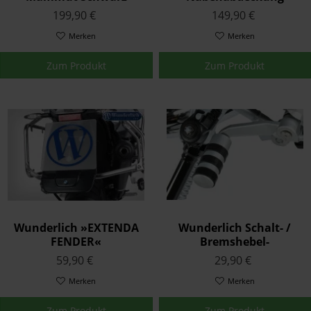
199,90 €
149,90 €
Merken
Merken
Zum Produkt
Zum Produkt
Wunderlich »EXTENDA
Wunderlich Schalt- /
FENDER«
Bremshebel-
Hinterradabdeckung -
Vergrößerung Touring
59,90 €
29,90 €
BMW-Emblem - schwarz
Stück Silber
Merken
Merken
Zum Produkt
Zum Produkt