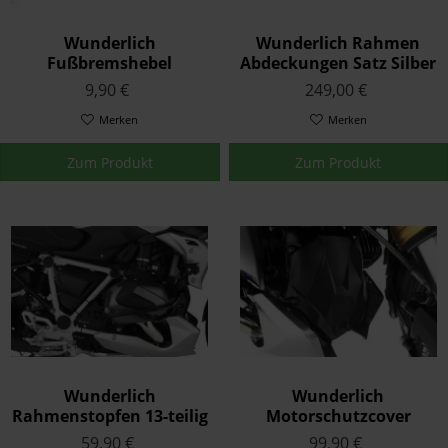
Wunderlich
Wunderlich Rahmen
Fußbremshebel
Abdeckungen Satz Silber
Tieferlegung Silber
K53/54
9,90 €
249,00 €
K53/54
Merken
Merken
Zum Produkt
Zum Produkt
Wunderlich
Wunderlich
Rahmenstopfen 13-teilig
Motorschutzcover
Satz Schwarz K50/51
Extreme Schwarz R-
59,90 €
99,90 €