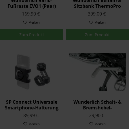
Wunderlich Vario-
Wunderlich Beifahrer
Fußraste EVO1 (Paar)
Sitzbank ThermoPro
Aktivkomfort Standard
169,90 €
399,00 €
Schwarz K53/54
Merken
Merken
Zum Produkt
Zum Produkt
SP Connect Universale
Wunderlich Schalt- &
Smartphone-Halterung
Bremshebel-
Moto Bundle - schwarz
Vergrößerung Silber
89,99 €
29,90 €
Merken
Merken