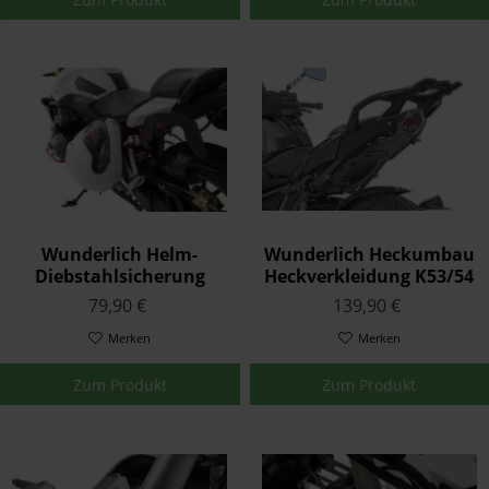
Wunderlich Helm-
Wunderlich Heckumbau
Diebstahlsicherung
Heckverkleidung K53/54
Helm-Lock R 1200 R/RS
79,90 €
139,90 €
LC K53/54
Merken
Merken
Zum Produkt
Zum Produkt