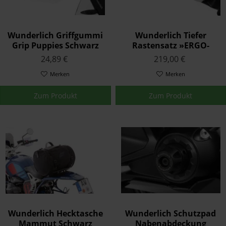
Wunderlich Griffgummi
Wunderlich Tiefer
Grip Puppies Schwarz
Rastensatz »ERGO-
2er Set
COMFORT« - silber
24,89 €
219,00 €
Merken
Merken
Zum Produkt
Zum Produkt
Wunderlich Hecktasche
Wunderlich Schutzpad
Mammut Schwarz
Nabenabdeckung