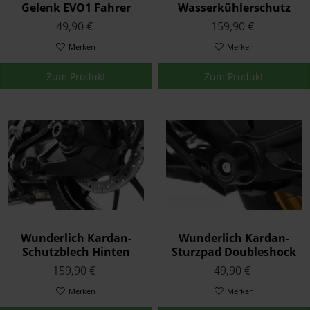
Gelenk EVO1 Fahrer
Wasserkühlerschutz
Paar K23 K33 K49 K53/54
Extreme Schwarz K53/54
49,90 €
159,90 €
Merken
Merken
Zum Produkt
Zum Produkt
Wunderlich Kardan-
Wunderlich Kardan-
Schutzblech Hinten
Sturzpad Doubleshock
Schwarz
Hinten Schwarz
159,90 €
49,90 €
Merken
Merken