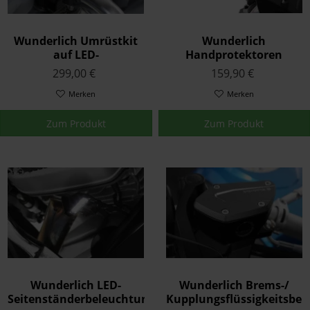
Wunderlich Umrüstkit
Wunderlich
auf LED-
Handprotektoren
Zusatzscheinwerfer
Transparent
299,00 €
159,90 €
Microflooter
Merken
Merken
Zum Produkt
Zum Produkt
Wunderlich LED-
Wunderlich Brems-/
Seitenständerbeleuchtung
Kupplungsflüssigkeitsbehä