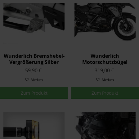
Wunderlich Bremshebel-
Wunderlich
Vergrößerung Silber
Motorschutzbügel
K53/54
Schwarz K51/53/54
59,90 €
319,00 €
Merken
Merken
Zum Produkt
Zum Produkt