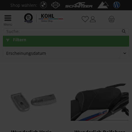
Shop wählen:
Menü
R 1200 R LC
Filtern