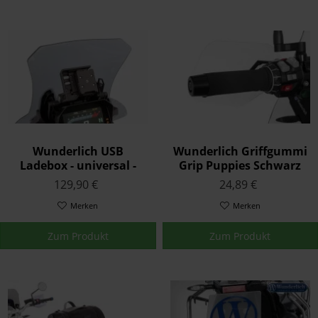
Wunderlich USB
Wunderlich Griffgummi
Ladebox - universal -
Grip Puppies Schwarz
schwarz
2er Set
129,90 €
24,89 €
Merken
Merken
Zum Produkt
Zum Produkt