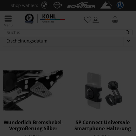
Shop wählen:
Menü
G 310 R
Wunderlich Bremshebel-
SP Connect Universale
Vergrößerung Silber
Smartphone-Halterung
Moto Bundle - schwarz