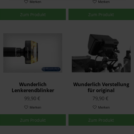
Merken
Merken
Zum Produkt
Zum Produkt
Wunderlich
Wunderlich Verstellung
Lenkerendblinker
für original
motogadget »mo.blaze
Navihalterung Schwarz
99,90 €
79,90 €
Disc« Links Schwarz
Merken
Merken
Zum Produkt
Zum Produkt