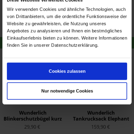
Wunderlich Schalt- /
Wunderlich Getränke-
Wir verwenden Cookies und ähnliche Technologien, auch
Bremshebel-
Halter Vario Schwarz
von Drittanbietern, um die ordentliche Funktionsweise der
Vergrößerung Touring
29,90 €
89,90 €
Website zu gewährleisten, die Nutzung unseres
Stück Silber
Merken
Merken
Angebotes zu analysieren und Ihnen ein bestmögliches
Einkaufserlebnis bieten zu können. Weitere Informationen
Zum Produkt
Zum Produkt
finden Sie in unserer Datenschutzerklärung.
Cookies zulassen
Nur notwendige Cookies
Wunderlich
Wunderlich
Blinkerschutzbügel kurz
Tankrucksack Elephant
Schwarz
Tour Edition Carbon
29,90 €
159,90 €