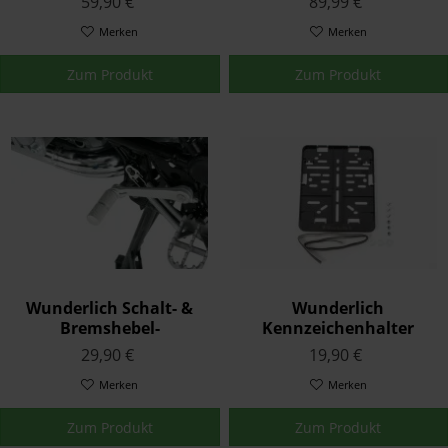
59,90 €
89,99 €
Merken
Merken
Zum Produkt
Zum Produkt
Wunderlich Schalt- &
Wunderlich
Bremshebel-
Kennzeichenhalter
Vergrößerung Silber
29,90 €
19,90 €
Merken
Merken
Zum Produkt
Zum Produkt