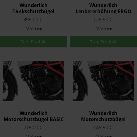
Wunderlich
Wunderlich
Tankschutzbügel
Lenkererhöhung ERGO
ADVENTURE F 750 GS / F
für Modelle mit BMW
399,00 €
129,90 €
800 GS - Edelstahl
Navi F 750 GS / F 800 GS -
Merken
silber
Merken
Zum Produkt
Zum Produkt
Wunderlich
Wunderlich
Motorschutzbügel BASIC
Motorschutzbügel
- schwarz
ADVENTURE - rot
279,00 €
149,90 €
Merken
Merken