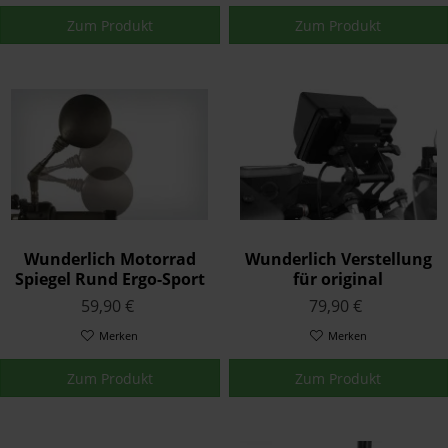
Zum Produkt
Zum Produkt
Wunderlich Motorrad
Wunderlich Verstellung
Spiegel Rund Ergo-Sport
für original
Navihalterung Schwarz
59,90 €
79,90 €
Merken
Merken
Zum Produkt
Zum Produkt