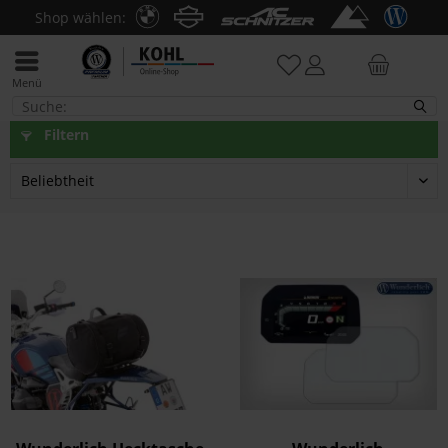
Shop wählen:
Menü
F 800 GS + Adventure
Filtern