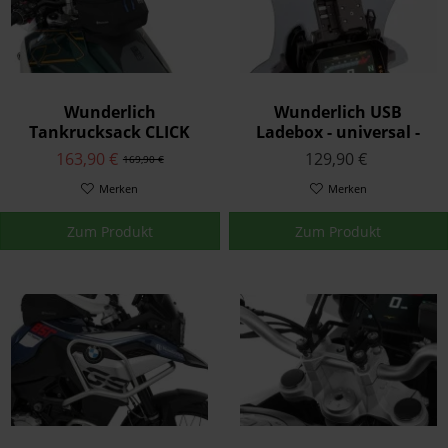
Wunderlich
Wunderlich USB
Tankrucksack CLICK
Ladebox - universal -
BAG 6 - schwarz
schwarz
163,90 €
129,90 €
169,90 €
Merken
Merken
Zum Produkt
Zum Produkt