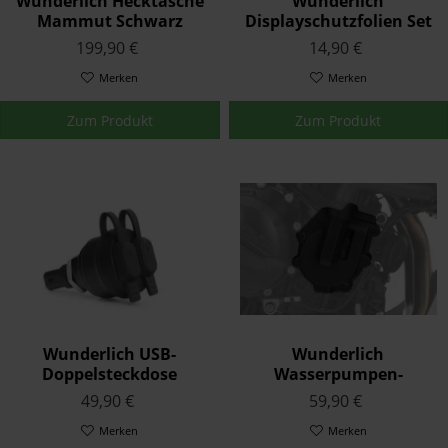
Wunderlich Hecktasche
Wunderlich
Mammut Schwarz
Displayschutzfolien Set
Connectivity Display
199,90 €
14,90 €
Merken
Merken
Zum Produkt
Zum Produkt
Wunderlich USB-
Wunderlich
Doppelsteckdose
Wasserpumpen-
Schwarz
Schutzcover Schwarz F-
49,90 €
59,90 €
Modelle
Merken
Merken