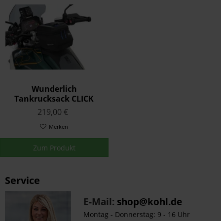
Wunderlich
Tankrucksack CLICK
BAG 11 - schwarz
219,00 €
Merken
Zum Produkt
Service
E-Mail:
shop@kohl.de
Montag - Donnerstag: 9 - 16 Uhr