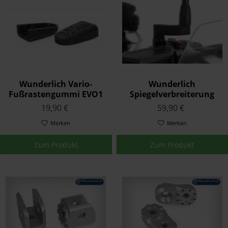
Wunderlich Vario-
Wunderlich
Fußrastengummi EVO1
Spiegelverbreiterung
Satz Schwarz
Schwarz
19,90 €
59,90 €
Merken
Merken
Zum Produkt
Zum Produkt