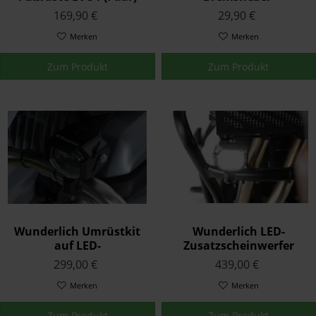
Vergrößerung Silber
169,90 €
29,90 €
Merken
Merken
Zum Produkt
Zum Produkt
Wunderlich Umrüstkit
Wunderlich LED-
auf LED-
Zusatzscheinwerfer
Zusatzscheinwerfer
Microflooter für
299,00 €
439,00 €
Microflooter
Schutzbügelmontage
Merken
Merken
Zum Produkt
Zum Produkt