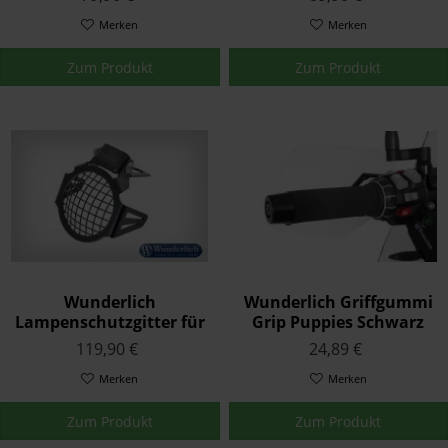
Schwarz F-Modelle
Merken
Merken
Zum Produkt
Zum Produkt
Wunderlich
Wunderlich Griffgummi
Lampenschutzgitter für
Grip Puppies Schwarz
Zusatzscheinwerfer
2er Set
119,90 €
24,89 €
Atom Satz Schwarz
Merken
Merken
Zum Produkt
Zum Produkt