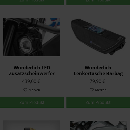
Wunderlich LED
Wunderlich
Zusatzscheinwerfer
Lenkertasche Barbag
ATON für
Media Größe L Schwarz
439,00 €
79,90 €
Schutzbügelmontage
Merken
Merken
Zum Produkt
Zum Produkt