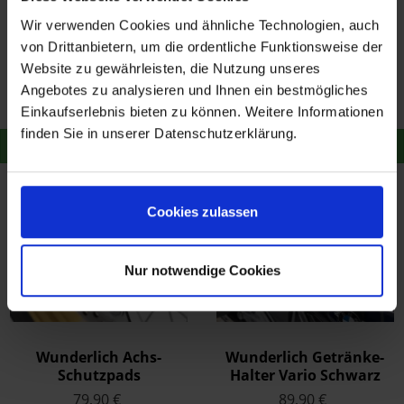
Wir verwenden Cookies und ähnliche Technologien, auch
Wunderlich
Wunderlich
von Drittanbietern, um die ordentliche Funktionsweise der
Tankrucksack Elephant
Spoileraufsatz Vario-
Website zu gewährleisten, die Nutzung unseres
Tour Edition Carbon
Ergo 3D+
159,90 €
139,90 €
Angebotes zu analysieren und Ihnen ein bestmögliches
Merken
Merken
Einkaufserlebnis bieten zu können. Weitere Informationen
finden Sie in unserer Datenschutzerklärung.
Zum Produkt
Zum Produkt
Cookies zulassen
Nur notwendige Cookies
Wunderlich Achs-
Wunderlich Getränke-
Schutzpads
Halter Vario Schwarz
Doubleshock Vorne
79,90 €
89,90 €