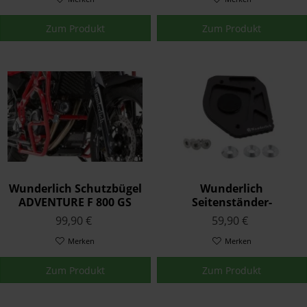
Zum Produkt
Zum Produkt
Wunderlich Schutzbügel
Wunderlich
ADVENTURE F 800 GS
Seitenständer-
(2017-2018) - rot
Auflagevergrößerung -
99,90 €
59,90 €
Standard - schwarz
Merken
Merken
Zum Produkt
Zum Produkt