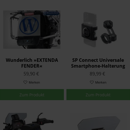
Wunderlich »EXTENDA
SP Connect Universale
FENDER«
Smartphone-Halterung
Hinterradabdeckung -
Moto Bundle - schwarz
59,90 €
89,99 €
BMW-Emblem - schwarz
Merken
Merken
Zum Produkt
Zum Produkt