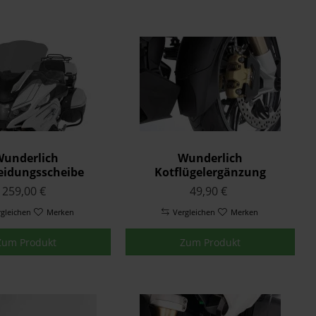
underlich
Wunderlich
eidungsscheibe
Kotflügelergänzung
HON R 1250 RT -
EXTENDA FENDER R 1250
259,00 €
49,90 €
rauchgrau
RT - schwarz
rgleichen
Merken
Vergleichen
Merken
Zum Produkt
Zum Produkt