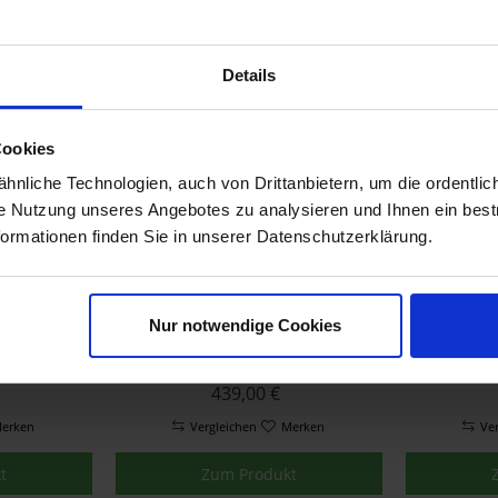
erken
Vergleichen
Merken
Ve
t
Zum Produkt
Details
Cookies
nliche Technologien, auch von Drittanbietern, um die ordentlic
ie Nutzung unseres Angebotes zu analysieren und Ihnen ein best
formationen finden Sie in unserer Datenschutzerklärung.
Nur notwendige Cookies
deckel- &
Wunderlich Beifahrer
Wunderli
ktoren
Sitzbank Aktivkomfort
Akt
nd rechts
Sitzheizung & Geleinlage
Sitzhei
439,00 €
lber
Standard Schwarz K52
Stand
erken
Vergleichen
Merken
Ve
t
Zum Produkt