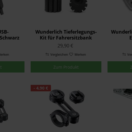
USB-
Wunderlich Tieferlegungs-
Wunderli
ure
 Schwarz
Kit für Fahrersitzbank
E
Schwarz
29,90 €
erken
Vergleichen
Merken
Ve
t
Zum Produkt
- 4,90 €