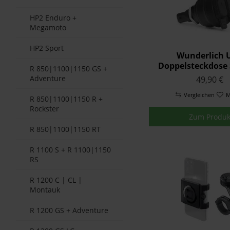
R1200RS
R1200RT
HP2 Enduro +
Megamoto
R1200RT LC
R1250GS
HP2 Sport
Wunderlich 
R1250GS Advent
Doppelsteckdose
R 850|1100|1150 GS +
R1250R
Adventure
49,90 €
r1250rs
Vergleichen
M
R1250RT
R 850|1100|1150 R +
Rockster
S1000XR
Zum Produk
R 850|1100|1150 RT
R 1100 S + R 1100|1150
RS
R 1200 C | CL |
Montauk
R 1200 GS + Adventure