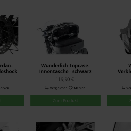
rdan-
Wunderlich Topcase-
W
leshock
Innentasche - schwarz
Verkl
- silber
MARAT
119,90 €
erken
Vergleichen
Merken
Ve
t
Zum Produkt