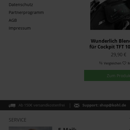
Datenschutz
Partnerprogramm
AGB
Impressum
Wunderlich Blen
für Cockpit TFT 10,
Connectivity Di
29,90 €
schwarz
Vergleichen
M
Zum Produk
Ab 150€ versandkostenfrei
Support:
shop@kohl.de
SERVICE
E-Mail: