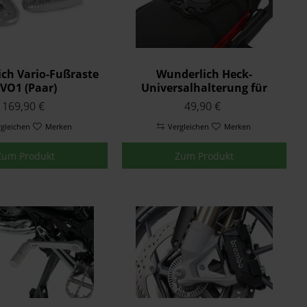
ch Vario-Fußraste
Wunderlich Heck-
VO1 (Paar)
Universalhalterung für
CLICK BAGs - schwarz
169,90 €
49,90 €
rgleichen
Merken
Vergleichen
Merken
Zum Produkt
Zum Produkt