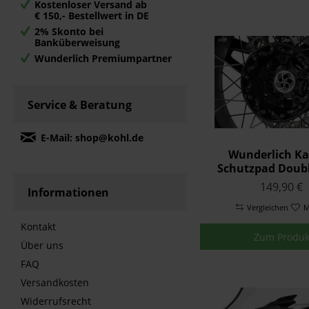
Kostenloser Versand ab
€ 150,- Bestellwert in DE
2% Skonto bei
Banküberweisung
Wunderlich Premiumpartner
Service & Beratung
E-Mail: shop@kohl.de
Wunderlich Ka
Schutzpad Doub
für Nabentunnel 
149,90 €
Informationen
Vergleichen
M
Kontakt
Zum Produk
Über uns
FAQ
Versandkosten
Widerrufsrecht