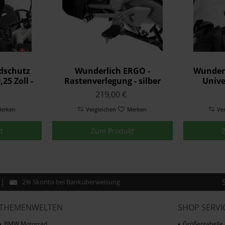
dschutz
Wunderlich ERGO -
Wunderl
25 Zoll -
Rastenverlegung - silber
Unive
splay -
219,00 €
erken
Vergleichen
Merken
Ve
t
Zum Produkt
2% Skonto bei Banküberweisung
THEMENWELTEN
SHOP SERVI
BMW Motorrad
Größentabelle