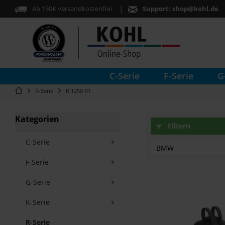
Ab 150€ versandkostenfrei
Support:
shop@kohl.de
C-Serie
F-Serie
G
R-Serie
R 1250 RT
Kategorien
Filtern
C-Serie
BMW
F-Serie
G-Serie
K-Serie
K1600GT
K1600GTL
R-Serie