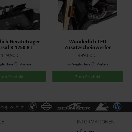
ich Geräteträger
Wunderlich LED
rsal R 1250 RT -
Zusatzscheinwerfer
schwarz
MICROFLOOTER 3.0 R 1250
119,90 €
499,00 €
RT - für Fahrzeugmontage -
rgleichen
Merken
Vergleichen
schwarz
Merken
Zum Produkt
Zum Produkt
Shop wählen:
CE
INFORMATIONEN
Über uns