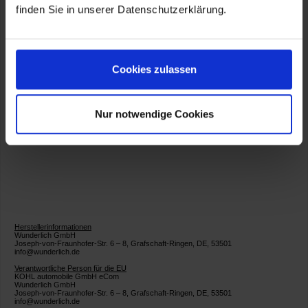
finden Sie in unserer Datenschutzerklärung.
Besonderheiten
60 Tage Rückgaberecht - Testen ohne Risiko
Integriertes Design
Cookies zulassen
Nur notwendige Cookies
Artikelnummer:
WU-35754-500
Herstellerinformationen
Wunderlich GmbH
Joseph-von-Fraunhofer-Str. 6 – 8, Grafschaft-Ringen, DE, 53501
info@wunderlich.de
Verantwortliche Person für die EU
KOHL automobile GmbH eCom
Wunderlich GmbH
Joseph-von-Fraunhofer-Str. 6 – 8, Grafschaft-Ringen, DE, 53501
info@wunderlich.de