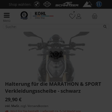
Shop wählen:
7
Menü
S 1000 R
Halterung für die MARATHON & SPORT
Verkleidungsscheibe - schwarz
29,90 €
inkl. MwSt.
zzgl. Versandkosten
Wird für Sie bestellt. Lieferzeit ca. 5-14 Werktage