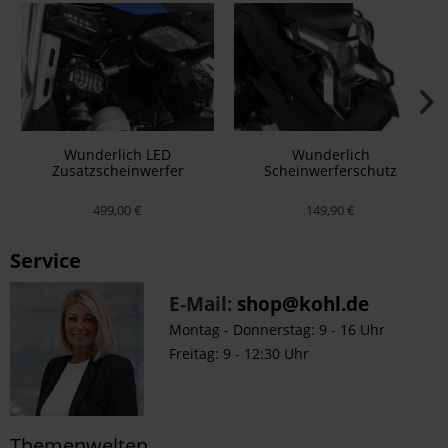
Wunderlich LED
Wunderlich
Zusatzscheinwerfer
Scheinwerferschutz
MICROFLOOTER 3.0 R 1300
abnehmbar CLEAR R 1300
GS Adventure - schwarz
GS Adventure
499,00 €
149,90 €
Service
E-Mail:
shop@kohl.de
Montag - Donnerstag: 9 - 16 Uhr
Freitag: 9 - 12:30 Uhr
Themenwelten