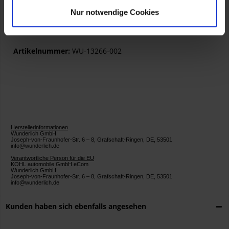
Der neue MudSling® vergrößert die Schutzfläche an den
Seiten um bis zu das Dreifache und nach unten um satte 7
Nur notwendige Cookies
cm, um den Paralever-Arm optimal zu schützen.
Artikelnummer:
WU-13266-002
Herstellerinformationen
Wunderlich GmbH
Joseph-von-Fraunhofer-Str. 6 – 8, Grafschaft-Ringen, DE, 53501
info@wunderlich.de
Verantwortliche Person für die EU
KOHL automobile GmbH eCom
Wunderlich GmbH
Joseph-von-Fraunhofer-Str. 6 – 8, Grafschaft-Ringen, DE, 53501
info@wunderlich.de
Kunden haben sich ebenfalls angesehen