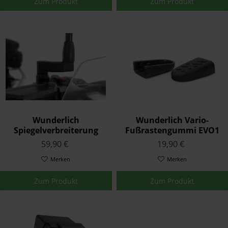
Zum Produkt
Zum Produkt
Wunderlich
Wunderlich Vario-
Spiegelverbreiterung
Fußrastengummi EVO1
Schwarz
Satz Schwarz
59,90 €
19,90 €
Merken
Merken
Zum Produkt
Zum Produkt