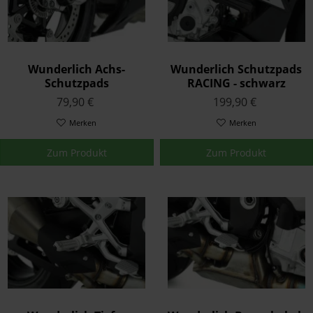
Wunderlich Achs-
Wunderlich Schutzpads
Schutzpads
RACING - schwarz
DOUBLESHOCK - vorne -
79,90 €
199,90 €
schwarz
Merken
Merken
Zum Produkt
Zum Produkt