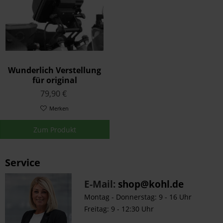
Wunderlich Verstellung
für original
Navihalterung Schwarz
79,90 €
Merken
Zum Produkt
Service
E-Mail:
shop@kohl.de
Montag - Donnerstag: 9 - 16 Uhr
Freitag: 9 - 12:30 Uhr