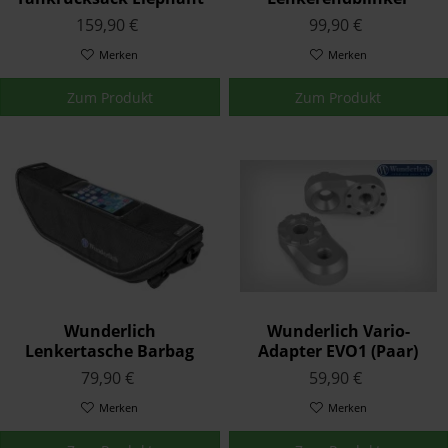
Tour Edition Carbon
motogadget »mo.blaze
159,90 €
99,90 €
Disc« Links Schwarz
Merken
Merken
Zum Produkt
Zum Produkt
Wunderlich
Wunderlich Vario-
Lenkertasche Barbag
Adapter EVO1 (Paar)
Media Größe L Schwarz
79,90 €
59,90 €
Merken
Merken