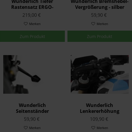
Wunderlich Tiefer
Wunderlich Bremshebel-
Rastensatz ERGO-
Vergrößerung - silber
COMFORT - silber
219,00 €
59,90 €
Merken
Merken
Zum Produkt
Zum Produkt
Wunderlich
Wunderlich
Seitenständer
Lenkererhöhung
Auflagevergrößerung -
SPORTERGO - 25mm -
59,90 €
109,90 €
schwarz
schwarz
Merken
Merken