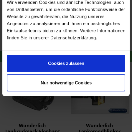
Wir verwenden Cookies und ähnliche Technologien, auch
von Drittanbietern, um die ordentliche Funktionsweise der
Website zu gewährleisten, die Nutzung unseres
Wunderlich Getränke-
Wunderlich Achs-
Angebotes zu analysieren und Ihnen ein bestmögliches
Halter Vario Schwarz
Schutzpads
Einkaufserlebnis bieten zu können. Weitere Informationen
Doubleshock Hinten
89,90 €
79,90 €
finden Sie in unserer Datenschutzerklärung.
Schwarz
Merken
Merken
Zum Produkt
Zum Produkt
Cookies zulassen
Nur notwendige Cookies
Wunderlich
Wunderlich
Tankrucksack Elephant
Lenkerendblinker