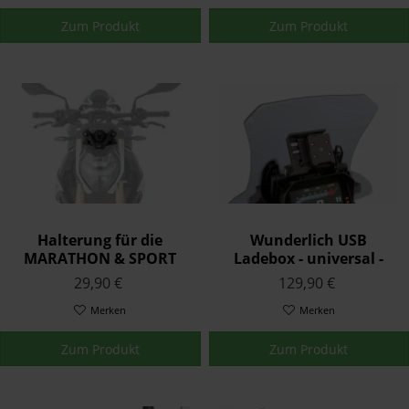
Zum Produkt
Zum Produkt
Halterung für die
Wunderlich USB
MARATHON & SPORT
Ladebox - universal -
Verkleidungsscheibe -
schwarz
29,90 €
129,90 €
schwarz
Merken
Merken
Zum Produkt
Zum Produkt