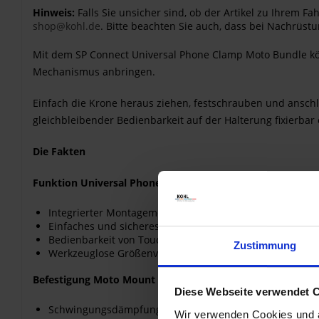
Hinweis:
Falls Sie unsicher sind, ob der Artikel zu Ihrem 
shop@kohl.de
. Bitte beachten Sie auch, dass bei Nachrüstu
Mit dem SP Connect Universal Phone Clamp Moto Bundle kön
Mechanismus anbringen.
Einfach die Krone heraus ziehen, festschrauben und anschli
gleichbleibender Bedienbarkeit auf der Halterung fixierba
Die Fakten
Funktion Universal Phone Clamp
Integrierter Montagemechanismus
Einfaches und sicheres Verschlusssystem
Bedienbarkeit von Touchscreen und Knöpfen bleibt mög
Zustimmung
Werkzeuglose Größenverstellung von 58 - 85 mm
Befestigung Moto Mount Pro
Diese Webseite verwendet 
Schwingungsdämpfung
Wir verwenden Cookies und äh