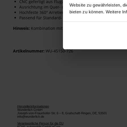
CNC gefertigt aus Flugzeug Aluminium
Website zu gewährleisten, d
Ausrichtung im Quer- oder Hochformat
bieten zu können. Weitere In
Hochfeste 360° Arretierung in 6° Schritten
Passend für Standard- und Oversize Lenker (2,22 / 2,54 / 2
Hinweis:
Kombination mit induktivem Ladeadapter (45150-2
Artikelnummer:
WU-45150-726
Herstellerinformationen
Wunderlich GmbH
Joseph-von-Fraunhofer-Str. 6 – 8, Grafschaft-Ringen, DE, 53501
info@wunderlich.de
Verantwortliche Person für die EU
KOHL automobile GmbH eCom