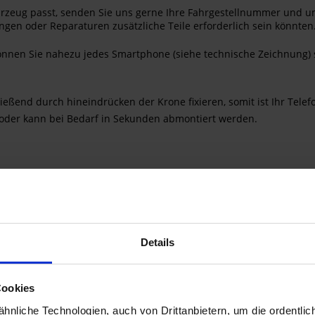
Fahrzeug passt, senden Sie uns gerne Ihre Fahrgestellnummer und u
ngen oder Reparaturen zusätzliche Teile erforderlich sein könnten.
nen Sie nahezu jedes Smartphone (siehe technische Zeichnung) si
eßend durch hineindrücken der Krone fixieren, somit ist Ihr Telef
r oder kann bei Bedarf in Sekunden abmontiert werden.
lich
Details
Cookies
nliche Technologien, auch von Drittanbietern, um die ordentlic