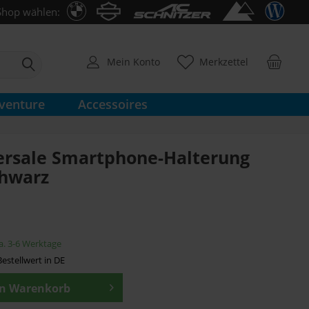
Shop wählen:
Mein Konto
Merkzettel
venture
Accessoires
ersale Smartphone-Halterung
chwarz
ca. 3-6 Werktage
estellwert in DE
en
Warenkorb