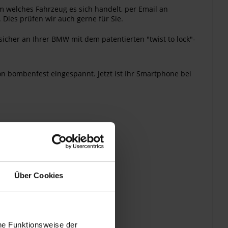
m welches Fahrzeug es sich handelt, per Email an
 Dies prüfen wir auch gerne für Sie.
cher an Ihrer BMW mit dem patentierten "twist to lock"-
on bombenfest eingespannt. Jetzt ist Ihr Smartphone bei
Über Cookies
he Funktionsweise der