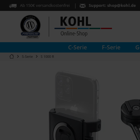
Ab 150€ versandkostenfrei
Support:
shop@kohl.de
C-Serie
F-Serie
G
S-Serie
S 1000 R