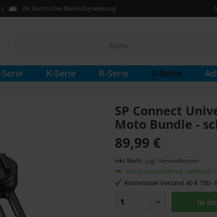
2% Skonto bei Banküberweisung
S-Serie
-Serie
K-Serie
R-Serie
Ad
SP Connect Univ
Moto Bundle - s
89,99 €
inkl. MwSt.
zzgl. Versandkosten
Sofort versandfertig. Lieferzeit 
Kostenloser Versand ab € 150,- B
In d