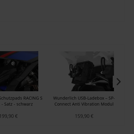
Schutzpads RACING S
Wunderlich USB-Ladebox – SP-
W
 - Satz - schwarz
Connect Anti Vibration Modul
C
199,90 €
159,90 €