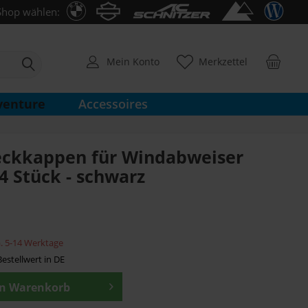
Shop wählen:
Mein Konto
Merkzettel
venture
Accessoires
eckkappen für Windabweiser
4 Stück - schwarz
ca. 5-14 Werktage
estellwert in DE
en
Warenkorb