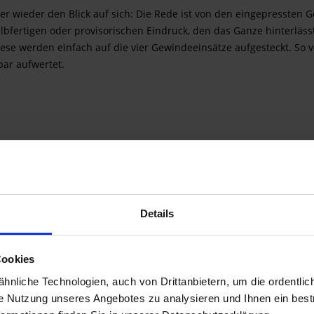
wieder den Blick auf sich: Die Rede ist von den eingepressten Ge
bfertigen oder provisorischen Eindruck, den das Ganze hinterläss
e werden einfach auf die vier Gewindeeinsätze aufgesteckt. So v
bar aufwertet.
pits
Details
chgefärbt
Cookies
nliche Technologien, auch von Drittanbietern, um die ordentlic
ie Nutzung unseres Angebotes zu analysieren und Ihnen ein best