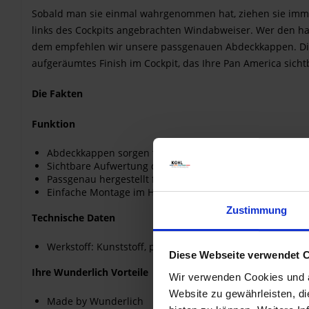
Sobald man sie einmal wahrgenommen hat, ziehen sie immer 
links des Cockpits angebrachten Windabweiser. Wer den hal
dem empfehlen wir unsere passgenauen Abdeckkappen. Dies
aufgeräumtes Finish im Cockpit, das Ihre Pan America sicht
Die Fakten
Funktion
Abdeckkappen sorgen für eine sauberes Finish des Cock
Sichtbare Aufwertung des Cockpits
Passgenau hergestellt für festen Sitz
Einfache Montage im Handumdrehen ohne Werkzeug
Zustimmung
Technische Daten
Werkstoff: Kunststoff, passgenau gespritzt, schwarz dur
Diese Webseite verwendet 
Ihre Wunderlich Vorteile
Wir verwenden Cookies und äh
Website zu gewährleisten, d
Made by Wunderlich