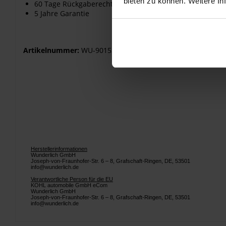
bieten zu können. Weitere In
60 Tage Rückgaberecht – Testen ohne Risiko!
5 Jahre Garantie
Artikelnummer:
WU-90153-002
Herstellerinformationen
Wunderlich GmbH
Joseph-von-Fraunhofer-Str. 6 – 8, Grafschaft-Ringen, DE, 53501
info@wunderlich.de
Verantwortliche Person für die EU
KOHL automobile GmbH eCom
Wunderlich GmbH
Joseph-von-Fraunhofer-Str. 6 – 8, Grafschaft-Ringen, DE, 53501
info@wunderlich.de