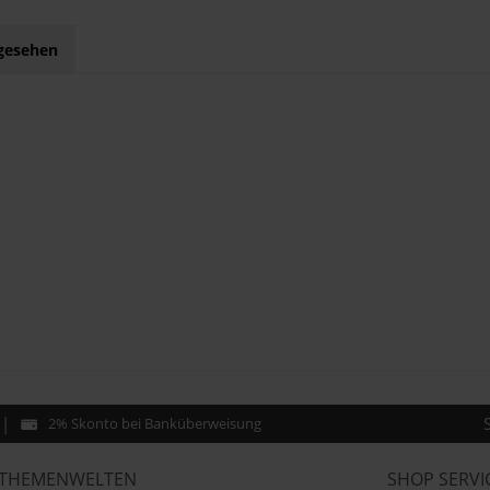
ngesehen
2% Skonto bei Banküberweisung
THEMENWELTEN
SHOP SERVI