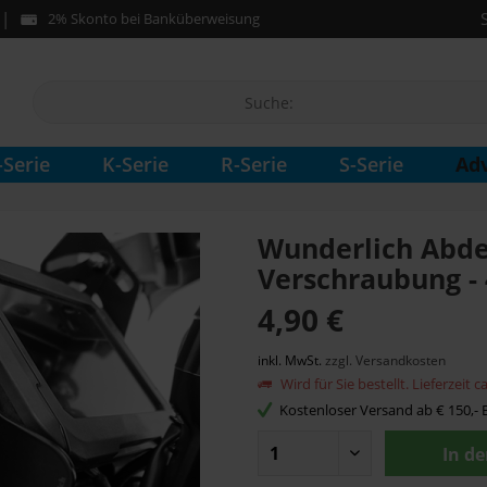
2% Skonto bei Banküberweisung
Ad
-Serie
K-Serie
R-Serie
S-Serie
Wunderlich Abd
Verschraubung - 
4,90 €
inkl. MwSt.
zzgl. Versandkosten
Wird für Sie bestellt. Lieferzeit 
Kostenloser Versand ab € 150,- B
In d