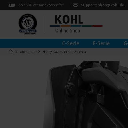
Ab 150€ versandkostenfrei
Support:
shop@kohl.de
C-Serie
F-Serie
G
Adventure
Harley Davidson Pan America