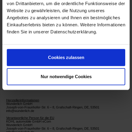
von Drittanbietern, um die ordentliche Funktionsweise der
Wunderlich Premium Produkt. Kleine Serien. Von
Website zu gewährleisten, die Nutzung unseres
Hand gemacht
Angebotes zu analysieren und Ihnen ein bestmögliches
Wunderlich. Funktionales integriertes Design
Made in Germany
Einkaufserlebnis bieten zu können. Weitere Informationen
5 Jahre Garantie
finden Sie in unserer Datenschutzerklärung.
Artikelnummer:
26200-202
Cookies zulassen
Anbauzeit in Minuten 12
Nur notwendige Cookies
Herstellerinformationen
Wunderlich GmbH
Joseph-von-Fraunhofer-Str. 6 – 8, Grafschaft-Ringen, DE, 53501
info@wunderlich.de
Verantwortliche Person für die EU
KOHL automobile GmbH eCom
Wunderlich GmbH
Joseph-von-Fraunhofer-Str. 6 – 8, Grafschaft-Ringen, DE, 53501