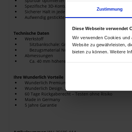
Spürbar optimierter Kniewinkel
Spezifische 3D-Kontur
Zustimmung
Sicherer Halt in jeder Situation dank des Neopren Be
Aufwendig gesticktes Wunderlich Logo
Diese Webseite verwendet 
Technische Daten
Wir verwenden Cookies und äh
Werkstoff
Sitzbankschale: Grundschale aus eigenem Formbau
Website zu gewährleisten, d
Bezugsmaterial Neopren, verklebte und verschweißte 
bieten zu können. Weitere In
Abmessungen
Ca. 40 mm höhere Sitzhöhe
Ihre Wunderlich Vorteile
Wunderlich Premium Produkt. Kleine Serien. Von Han
Wunderlich Design. Integriert und funktional.
60 Tage Rückgaberecht – Testen ohne Risiko
Made in Germany
5 Jahre Garantie