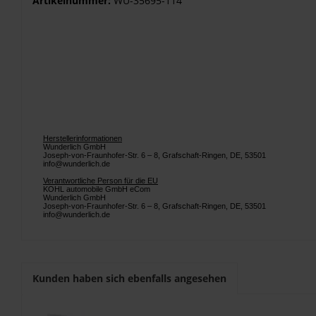
Artikelnummer:
WU-35695-114
Herstellerinformationen
Wunderlich GmbH
Joseph-von-Fraunhofer-Str. 6 – 8, Grafschaft-Ringen, DE, 53501
info@wunderlich.de
Verantwortliche Person für die EU
KOHL automobile GmbH eCom
Wunderlich GmbH
Joseph-von-Fraunhofer-Str. 6 – 8, Grafschaft-Ringen, DE, 53501
info@wunderlich.de
Kunden haben sich ebenfalls angesehen