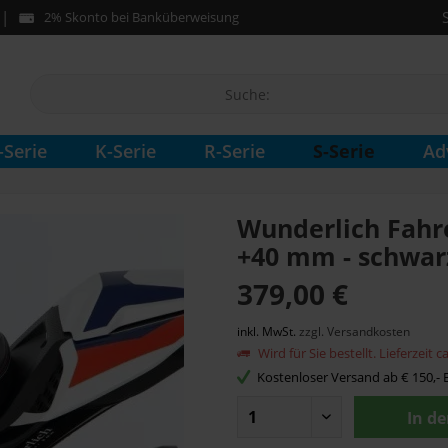
2% Skonto bei Banküberweisung
S-Serie
-Serie
K-Serie
R-Serie
Ad
Wunderlich Fah
+40 mm - schwar
379,00 €
inkl. MwSt.
zzgl. Versandkosten
Wird für Sie bestellt. Lieferzeit 
Kostenloser Versand ab € 150,- B
In d