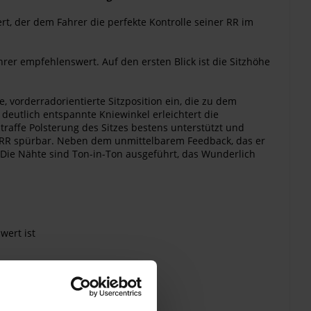
, der dem Fahrer die perfekte Kontrolle seiner RR im
er empfehlenswert. Auf den ersten Blick ist die Sitzhöhe
, vorderradorientierte Sitzposition ein, die zu dem
deutlich entspannte Kniewinkel erleichtert die
affe Polsterung des Sitzes bestens unterstützt und
der RR spürbar. Neben dem unmittelbarem Feedback, das er
. Die Nähte sind Ton-in-Ton ausgeführt, das Wunderlich
wert ist