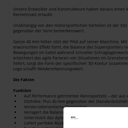
Unsere Entwickler und Konstrukteure haben daraus einen k
Renneinsatz erlaubt.
Unabhängig von den motorsportlichen Vorteilen ist der Sit
gegenüber der Serie bemerkenswert.
Ganze 40 mm höher sitzt der Pilot auf seiner Maschine. Mit 
erwünschten Effekt führt, die Balance des Supersportlers i
Bewegungen im Sattel während schneller Schräglagenwechse
erleichtert das agile Parieren von Situationen im Grenzber
liefert, sorgt die Form der spezifischen 3D-Kontur zusamme
Logo schafft Wiedererkennungswert.
Die Fakten
Funktion
Auf Performance getrimmter Rennsportsitz – der aus e
Sitzhöhe: Plus 40 mm gegenüber der Standardsitzhöh
Vorderradorientierte Sitzposition
Verlagert die Balance des Supersportlers in Richtung 
Unterstützt das dynamische Handling, die Bewegungsfr
Liefert perfekte Rückmeldung - für die optimale, agile