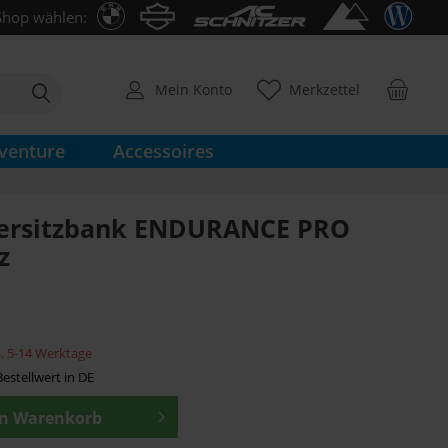
Shop wählen:
Mein Konto
Merkzettel
venture
Accessoires
rersitzbank ENDURANCE PRO
z
ca. 5-14 Werktage
estellwert in DE
en
Warenkorb