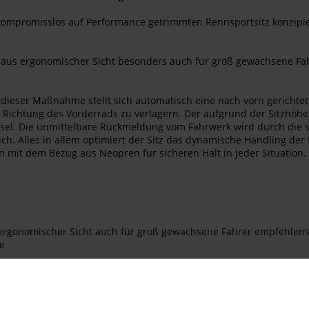
ompromisslos auf Performance getrimmten Rennsportsitz konzipiert
z aus ergonomischer Sicht besonders auch für groß gewachsene Fahr
dieser Maßnahme stellt sich automatisch eine nach vorn gerichtete
n Richtung des Vorderrads zu verlagern. Der aufgrund der Sitzhöhe 
l. Die unmittelbare Rückmeldung vom Fahrwerk wird durch die str
eich. Alles in allem optimiert der Sitz das dynamische Handling 
n mit dem Bezug aus Neopren für sicheren Halt in jeder Situation
rgonomischer Sicht auch für groß gewachsene Fahrer empfehlens
e
des Vorderrads
eiheit im Sattel während schneller Schräglagenwechsel
 Kontrolle im Grenzbereich