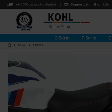
Ab 150€ versandkostenfrei
Support:
shop@kohl.de
C-Serie
F-Serie
G
S-Serie
S 1000 R