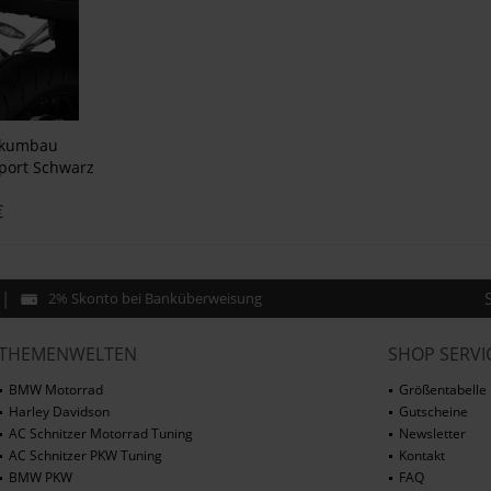
ckumbau
port Schwarz
€
2% Skonto bei Banküberweisung
THEMENWELTEN
SHOP SERVI
BMW Motorrad
Größentabelle
Harley Davidson
Gutscheine
AC Schnitzer Motorrad Tuning
Newsletter
AC Schnitzer PKW Tuning
Kontakt
BMW PKW
FAQ