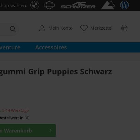
Shop wählen:
Mein Konto
Merkzettel
venture
Accessoires
fgummi Grip Puppies Schwarz
ca. 5-14 Werktage
estellwert in DE
en
Warenkorb