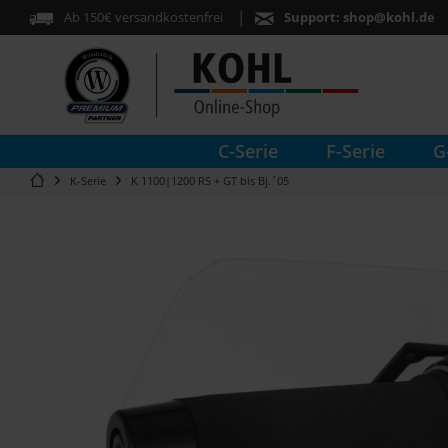
Ab 150€ versandkostenfrei
Support:
shop@kohl.de
C-Serie
F-Serie
G
K-Serie
K 1100|1200 RS + GT bis Bj.´05