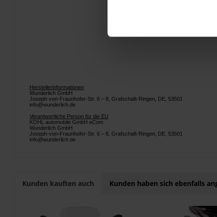
Herstellerinformationen
Wunderlich GmbH
Joseph-von-Fraunhofer-Str. 6 – 8, Grafschaft-Ringen, DE, 53501
info@wunderlich.de
Verantwortliche Person für die EU
KOHL automobile GmbH eCom
Wunderlich GmbH
Joseph-von-Fraunhofer-Str. 6 – 8, Grafschaft-Ringen, DE, 53501
info@wunderlich.de
Kunden kauften auch
Kunden haben sich ebenfalls a