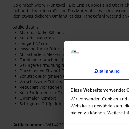
So einfach wie wirkungsvoll: Die Grip Puppies sind Überzieh
behandelt werden müssen. Das Material ist weich, absolut 
den etwas dickeren Umfang ist das Handgefühl wesentlich en
Artikeldetails:
Materialstärke 3,8 mm.
Material Neopren
Länge 12,7 cm
Passend für Griffdurchmesser von 3,17 cm bis 3,68 cm
Mit scharfem Messer in der Länge kürzbar
Funktioniert auch mit Heizgriffen
Geringere Ermüdung der Hände
Durch festen Sitz auf Griff Gummis keine Verdrehung d
Zustimmung
Schützt die originalen Griffgummis vor Abnutzung
Verschlissene Griffe wirken durch Puppies wieder wie n
Reduziert Vibrationen
Diese Webseite verwendet 
Kein Entfernen der Original-Griffe nötig
Optimaler Komfort
Wir verwenden Cookies und äh
Sehr gutes Griffgefühl
Website zu gewährleisten, d
bieten zu können. Weitere In
Artikelnummer:
WU-42320-000