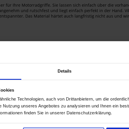
er für Ihre Motorradgriffe. Sie lassen sich einfach über die vorha
angenehm und rutschfest und liegt einfach perfekt in der Hand. V
tspannter. Das Material härtet auch langfristig nicht aus und wi
er Puppies möglich
Details
eu
Cookies
nliche Technologien, auch von Drittanbietern, um die ordentlic
ie Nutzung unseres Angebotes zu analysieren und Ihnen ein best
formationen finden Sie in unserer Datenschutzerklärung.