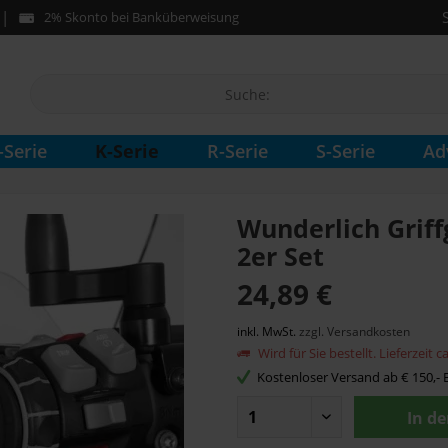
2% Skonto bei Banküberweisung
K-Serie
-Serie
R-Serie
S-Serie
Ad
Wunderlich Grif
2er Set
24,89 €
inkl. MwSt.
zzgl. Versandkosten
Wird für Sie bestellt. Lieferzeit 
Kostenloser Versand ab € 150,- B
In d