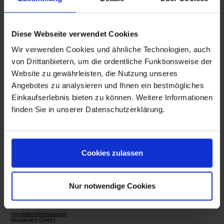
Beifahrer findet bequemen Halt
Volle Bewegungsfreiheit
Keine Behinderung
bei der Kofferbedienung
Diese Webseite verwendet Cookies
Robuste Befestigung über vier Punkte
Zusätzliche Abstützung zum Rahmenheck
Wir verwenden Cookies und ähnliche Technologien, auch
Nahtloses Präzisions-Stahlrohr
von Drittanbietern, um die ordentliche Funktionsweise der
Auch zur Befestigung weiterer Accessories
Website zu gewährleisten, die Nutzung unseres
(Getränkehalter etc.) geeignet
Kompletter Satz (rechts + links), inklusive Einbausatz
Angebotes zu analysieren und Ihnen ein bestmögliches
und Montageanleitung
Einkaufserlebnis bieten zu können. Weitere Informationen
Made in Germany
finden Sie in unserer Datenschutzerklärung.
Artikelnummer:
20450-101
Cookies zulassen
Nur notwendige Cookies
Herstellerinformationen
Wunderlich GmbH