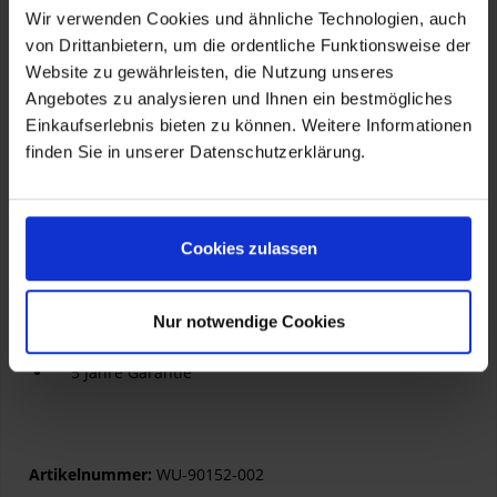
Wir verwenden Cookies und ähnliche Technologien, auch
Kratzfest und robust
Kompletter Satz mit allen Anbauteilen
von Drittanbietern, um die ordentliche Funktionsweise der
Website zu gewährleisten, die Nutzung unseres
Angebotes zu analysieren und Ihnen ein bestmögliches
Technische Daten
Werkstoff: Hochwertiger ABS Kunststoff, schwarz
Einkaufserlebnis bieten zu können. Weitere Informationen
durchgefärbt, unzerbrechlich
finden Sie in unserer Datenschutzerklärung.
Breite: 346 mm
Höhe: 345 mm
Besonderheiten
Cookies zulassen
Wunderlich Design
Wunderlich Produkt. Kleine Serien. Von Hand
gemacht.
Nur notwendige Cookies
Mit ABE
Made in Germany
5 Jahre Garantie
Artikelnummer:
WU-90152-002