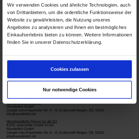
Rostschutz für Original-Aufstandsfläche
Wir verwenden Cookies und ähnliche Technologien, auch
Ausfräsung für Original-Auflage
von Drittanbietern, um die ordentliche Funktionsweise der
vibrationsdämmend mit Moosgummi ausgelegt
Website zu gewährleisten, die Nutzung unseres
CNC-gefräst
Angebotes zu analysieren und Ihnen ein bestmögliches
Leichter Anbau
Einkaufserlebnis bieten zu können. Weitere Informationen
finden Sie in unserer Datenschutzerklärung.
Artikelnummer:
WU-27360-202
Cookies zulassen
Nur notwendige Cookies
Herstellerinformationen
Wunderlich GmbH
Joseph-von-Fraunhofer-Str. 6 – 8, Grafschaft-Ringen, DE, 53501
info@wunderlich.de
Verantwortliche Person für die EU
KOHL automobile GmbH eCom
Wunderlich GmbH
Joseph-von-Fraunhofer-Str. 6 – 8, Grafschaft-Ringen, DE, 53501
info@wunderlich.de