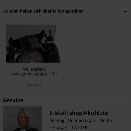
Kunden haben sich ebenfalls angesehen
Wunderlich
Navigationsadapter für
Garmin und TomTom an
BMW Navigatorvorbereitung
149,90 €
Service
E-Mail:
shop@kohl.de
Montag - Donnerstag: 9 - 16 Uhr
Freitag: 9 - 12:30 Uhr