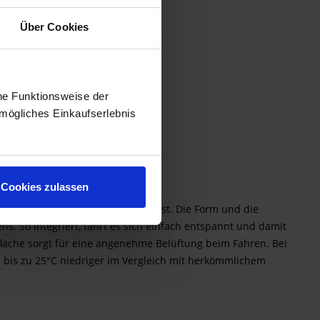
Über Cookies
he Funktionsweise der
mögliches Einkaufserlebnis
Cookies zulassen
 der BMW F 900 GS eins werden lässt. Die Form und die
s. So integriert, fährt es sich einfach entspannt und damit
itzfläche sorgt für eine angenehme Belüftung beim Fahren. Bei
m bis zu 25°C niedriger im Vergleich mit herkömmlichem