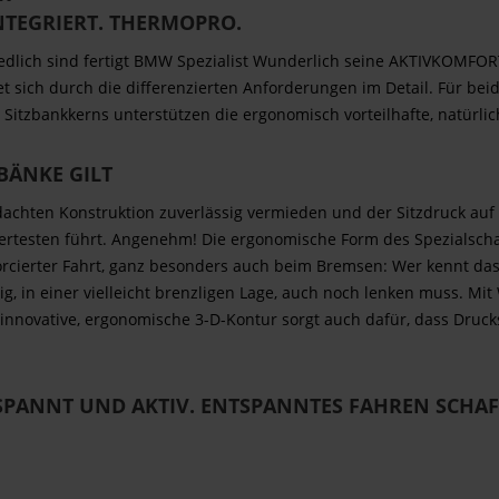
NTEGRIERT.
THERMO
PRO
.
edlich sind fertigt BMW Spezialist Wunderlich seine AKTIVKOMFORT 
t sich durch die differenzierten Anforderungen im Detail. Für beid
Sitzbankkerns unterstützen die ergonomisch vorteilhafte, natürli
BÄNKE GILT
achten Konstruktion zuverlässig vermieden und der Sitzdruck auf e
ertesten führt. Angenehm! Die ergonomische Form des Spezialsch
 forcierter Fahrt, ganz besonders auch beim Bremsen: Wer kennt das
ig, in einer vielleicht brenzligen Lage, auch noch lenken muss. Mi
nnovative, ergonomische 3-D-Kontur sorgt auch dafür, dass Druck
NTSPANNT UND AKTIV. ENTSPANNTES FAHREN SCHAF