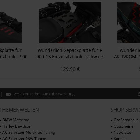
platte für
Wunderlich Gepäckplatte für F
Wunderlic
itzbank F 900
900 GS Einzelsitzbank - schwarz
AKTIVKOMFOR
arz
Smart Plug
129,90 €
2% Skonto bei Banküberweisung
THEMENWELTEN
SHOP SERVI
BMW Motorrad
Größentabelle
Harley Davidson
Gutscheine
AC Schnitzer Motorrad Tuning
Newsletter
AC Schnitzer PKW Tuning
Kontakt