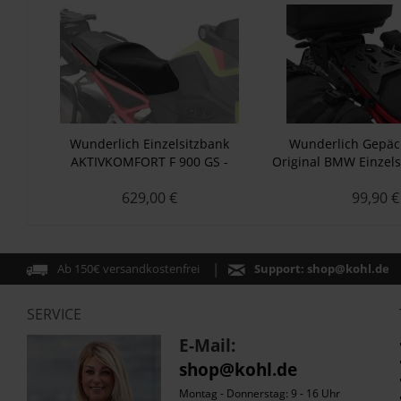
Wunderlich Einzelsitzbank
Wunderlich Gepäck
AKTIVKOMFORT F 900 GS -
Original BMW Einzels
schwarz
GS - schw
629,00 €
99,90 €
Ab 150€ versandkostenfrei
Support:
shop@kohl.de
SERVICE
E-Mail:
shop@kohl.de
Montag - Donnerstag: 9 - 16 Uhr