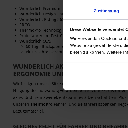
Wunderlich Premium Produkt. Kleine Serien. Von Hand 
Zustimmung
Wunderlich Design. Integriert und funktional.
Wunderlich. Riding 365.
ERGO
Diese Webseite verwendet 
ThermoPro Technologie
Probefahren im Test-Center unserer Unternehmenszent
Wir verwenden Cookies und äh
Wunderlich 60/5
Website zu gewährleisten, d
60 Tage Rückgaberecht – Testen ohne Risiko!
Plus 5 Jahre Garantie.
bieten zu können. Weitere In
WUNDERLICH AKTIVKOMFORT SITZBÄ
ERGONOMIE UND DESIGN. PERFEKT IN
Wir fertigen unsere Sitze mit einer spezifischen, charakte
Neigung des aufwändig verarbeiteten Sitzbankkerns unterstü
aktiv. Und, kein Zweifel, entspanntes Sitzen schafft ein Plu
unseren
Thermo
Pro
Fahrer- und Beifahrersitzbänken liegt
Bezugsmaterial.
GLEICHES RECHT FÜR FAHRER UND BEIFAHRE