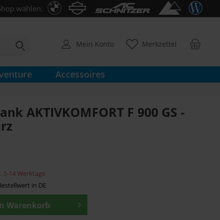
Shop wählen:
Mein Konto
Merkzettel
venture
Accessoires
bank AKTIVKOMFORT F 900 GS -
rz
ca. 5-14 Werktage
estellwert in DE
en
Warenkorb