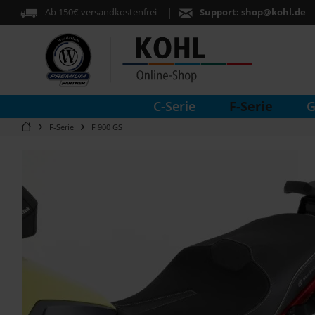
Ab 150€ versandkostenfrei
Support:
shop@kohl.de
F-Serie
C-Serie
G
F-Serie
F 900 GS