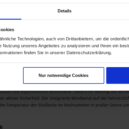
gemacht.
Details
Cookies
rale
nliche Technologien, auch von Drittanbietern, um die ordentlic
ie Nutzung unseres Angebotes zu analysieren und Ihnen ein best
formationen finden Sie in unserer Datenschutzerklärung.
NKE
TEGRIERT.
Nur notwendige Cookies
ristischen, ergonomischen 3-D-Kontur, die Fahrer und Beifahrer mit
tzen die ergonomische vorteilhafte, natürliche Haltung des Becken
s an aktiver Sicherheit. Der integrierte Windkanal auf der Fahrers
 die Temperatur der Sitzfläche im Hochsommer in praller Sonne u
R