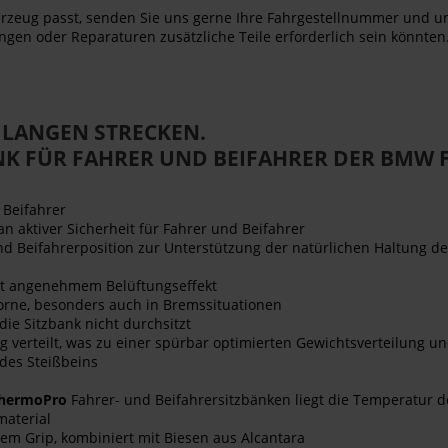
Fahrzeug passt, senden Sie uns gerne Ihre Fahrgestellnummer und u
ngen oder Reparaturen zusätzliche Teile erforderlich sein könnten.
 LANGEN STRECKEN.
 FÜR FAHRER UND BEIFAHRER DER BMW F
 Beifahrer
n aktiver Sicherheit für Fahrer und Beifahrer
und Beifahrerposition zur Unterstützung der natürlichen Haltung 
mit angenehmem Belüftungseffekt
vorne, besonders auch in Bremssituationen
die Sitzbank nicht durchsitzt
g verteilt, was zu einer spürbar optimierten Gewichtsverteilung u
des Steißbeins
hermoPro
Fahrer- und Beifahrersitzbänken liegt die Temperatur d
material
 Grip, kombiniert mit Biesen aus Alcantara