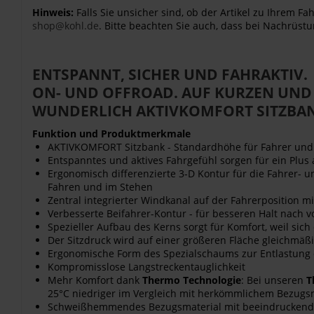
Hinweis:
Falls Sie unsicher sind, ob der Artikel zu Ihrem 
shop@kohl.de
. Bitte beachten Sie auch, dass bei Nachrüstu
ENTSPANNT, SICHER UND FAHRAKTIV.
ON- UND OFFROAD. AUF KURZEN UND
WUNDERLICH AKTIVKOMFORT SITZBANK
Funktion und Produktmerkmale
AKTIVKOMFORT Sitzbank - Standardhöhe für Fahrer und
Entspanntes und aktives Fahrgefühl sorgen für ein Plus a
Ergonomisch differenzierte 3-D Kontur für die Fahrer- 
Fahren und im Stehen
Zentral integrierter Windkanal auf der Fahrerposition 
Verbesserte Beifahrer-Kontur - für besseren Halt nach 
Spezieller Aufbau des Kerns sorgt für Komfort, weil sich 
Der Sitzdruck wird auf einer größeren Fläche gleichmäßi
Ergonomische Form des Spezialschaums zur Entlastung 
Kompromisslose Langstreckentauglichkeit
Mehr Komfort dank
Thermo Technologie
: Bei unseren
T
25°C niedriger im Vergleich mit herkömmlichem Bezugs
Schweißhemmendes Bezugsmaterial mit beeindruckendem