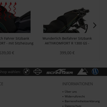
h Fahrer Sitzbank
Wunderlich Beifahrer Sitzbank
T - mit Sitzheizung
AKTIVKOMFORT R 1300 GS -
A
 & Play R 1300 GS -
Standard - grün-gold
539,00 €
399,00 €
grün-gold
Shop wählen:
CE
INFORMATIONEN
Über uns
Widerrufsrecht
Barrierefreiheitserklärung
Datenschutz