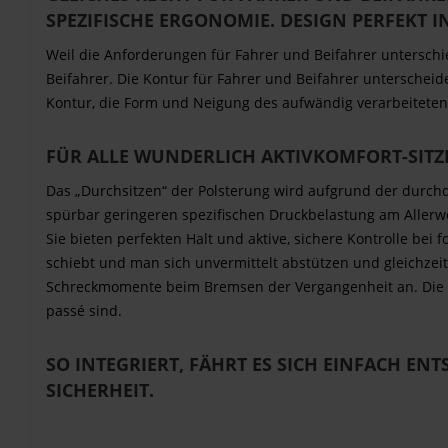
SPEZIFISCHE ERGONOMIE. DESIGN PERFEKT I
Weil die Anforderungen für Fahrer und Beifahrer unterschi
Beifahrer. Die Kontur für Fahrer und Beifahrer unterscheide
Kontur, die Form und Neigung des aufwändig verarbeiteten 
FÜR ALLE WUNDERLICH AKTIVKOMFORT-SITZ
Das „Durchsitzen“ der Polsterung wird aufgrund der durchd
spürbar geringeren spezifischen Druckbelastung am Allerw
Sie bieten perfekten Halt und aktive, sichere Kontrolle bei
schiebt und man sich unvermittelt abstützen und gleichzeit
Schreckmomente beim Bremsen der Vergangenheit an. Die i
passé sind.
SO INTEGRIERT, FÄHRT ES SICH EINFACH E
SICHERHEIT.