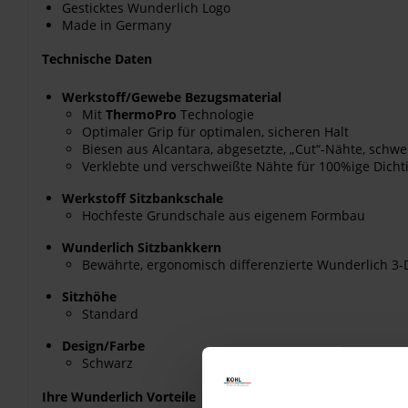
Gesticktes Wunderlich Logo
Made in Germany
Technische Daten
Werkstoff/Gewebe Bezugsmaterial
Mit
ThermoPro
Technologie
Optimaler Grip für optimalen, sicheren Halt
Biesen aus Alcantara, abgesetzte, „Cut“-Nähte, sc
Verklebte und verschweißte Nähte für 100%ige Dicht
Werkstoff Sitzbankschale
Hochfeste Grundschale aus eigenem Formbau
Wunderlich Sitzbankkern
Bewährte, ergonomisch differenzierte Wunderlich 3-D
Sitzhöhe
Standard
Design/Farbe
Schwarz
Ihre Wunderlich Vorteile