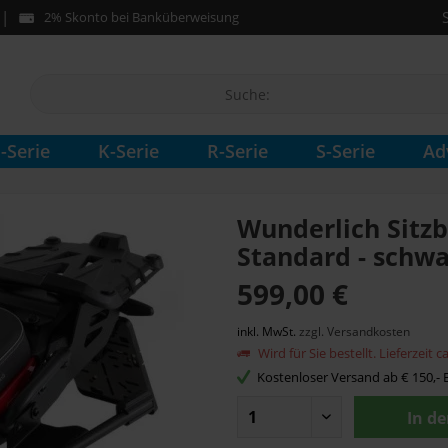
2% Skonto bei Banküberweisung
-Serie
K-Serie
R-Serie
S-Serie
Ad
Wunderlich Sitz
Standard - schwa
599,00 €
inkl. MwSt.
zzgl. Versandkosten
Wird für Sie bestellt. Lieferzeit 
Kostenloser Versand ab € 150,- B
In d