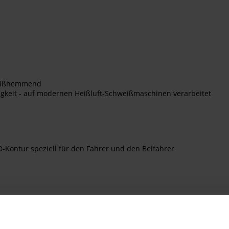
hweißhemmend
igkeit - auf modernen Heißluft-Schweißmaschinen verarbeitet
-Kontur speziell für den Fahrer und den Beifahrer