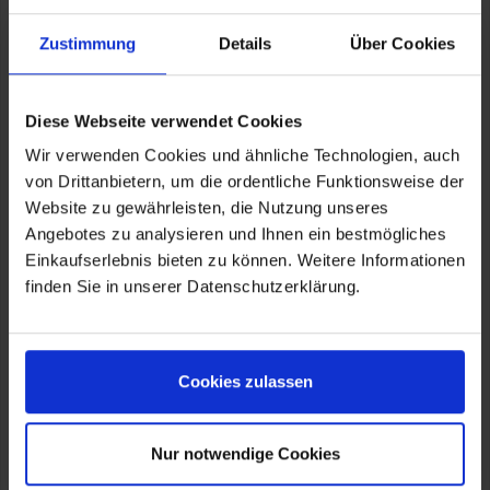
Kratzfest und robust
Einfacher Anbau – ersetzt die Originalscheibe
Zustimmung
Details
Über Cookies
Kompletter Satz mit allen Anbauteilen
Technische Daten
Diese Webseite verwendet Cookies
Werkstoff: Hochwertiger, optisch reiner,
hochbelastbarer, kratzfester, UV- und
Wir verwenden Cookies und ähnliche Technologien, auch
benzinbeständiger PMMA Kunststoff für optimalen
von Drittanbietern, um die ordentliche Funktionsweise der
Durchblick
Website zu gewährleisten, die Nutzung unseres
Abmessungen:
Breite 312 mm
Angebotes zu analysieren und Ihnen ein bestmögliches
Höhe 312 mm
Einkaufserlebnis bieten zu können. Weitere Informationen
Stärke 5 mm
finden Sie in unserer Datenschutzerklärung.
Farbe
transparent
Ihre Wunderlich Vorteile
Cookies zulassen
Wunderlich Produkt. Kleine Serien. Von Hand
gemacht.
Wunderlich Design. Funktional und integriert.
Nur notwendige Cookies
Made in Europe
Mit ABE