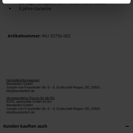
60 Tage Rückgaberecht -Testen ohne Risiko
5 Jahre Garantie
Artikelnummer:
WU-35756-002
Herstellerinformationen
Wunderlich GmbH
Joseph-von-Fraunhofer-Str. 6 – 8, Grafschaft-Ringen, DE, 53501
info@wunderlich.de
Verantwortliche Person für die EU
KOHL automobile GmbH eCom
Wunderlich GmbH
Joseph-von-Fraunhofer-Str. 6 – 8, Grafschaft-Ringen, DE, 53501
info@wunderlich.de
Kunden kauften auch