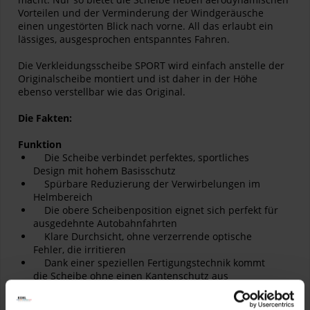
Vorteilen und der Verminderung der Windgeräusche
einen ungestörten Blick nach vorne. All das erlaubt ein
lässiges, ausgesprochen entspanntes Fahren.
Die Verkleidungsscheibe SPORT wird einfach anstelle der
Originalscheibe montiert und ist daher in der Höhe
ebenso verstellbar wie das Original.
Die Fakten:
Funktion
Die Scheibe verbindet perfektes, sportliches
Design mit hohem Basisschutz
Spürbare Reduzierung der Verwirbelungen im
Helmbereich
Die obere Scheibenposition eignet sich perfekt für
ausgedehnte Autobahnfahrten
Klare Durchsicht, ohne verzerrende optische
Fehler, die irritieren
Dank einer speziellen Fertigungstechnik kommt
die Scheibe ohne einen Kantenschutz aus
Die funktionale Scheibe integriert sich perfekt in
die Flyline