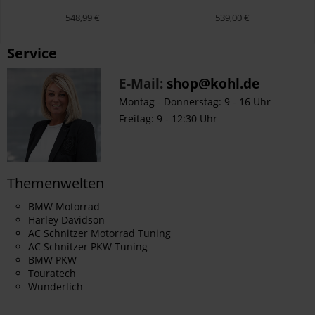
Sitzheizung Smart Plug &
Sitzheizung Smart Plug &
Play R 1300 GS Adventure - S
Play R 1300 GS - grün-gold
548,99 €
539,00 €
Service
E-Mail:
shop@kohl.de
Montag - Donnerstag: 9 - 16 Uhr
Freitag: 9 - 12:30 Uhr
Themenwelten
BMW Motorrad
Harley Davidson
AC Schnitzer Motorrad Tuning
AC Schnitzer PKW Tuning
BMW PKW
Touratech
Wunderlich