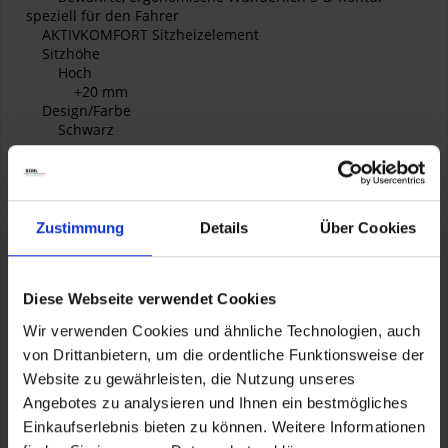
speziell für den Fahrer
AKTIVKOMFORT Sitzheizelement
Sitzhöhe
Hoch
+20 mm
Design/Farbe
Schwarz
Ihre Wunderlich Vorteile
Wunderlich Premium Produkt. Kleine Serien. Von Hand
gemacht.
Zustimmung
Details
Über Cookies
Wunderlich Design. Integriert und funktional.
Wunderlich. Riding 365.
ERGO
Diese Webseite verwendet Cookies
ThermoPro Technologie
Probefahren im Test Center unserer
Wir verwenden Cookies und ähnliche Technologien, auch
Unternehmenszentrale
von Drittanbietern, um die ordentliche Funktionsweise der
Wunderlich 60/5
60 Tage Rückgaberecht – Testen ohne Risiko!
Website zu gewährleisten, die Nutzung unseres
Plus 5 Jahre Garantie.
Angebotes zu analysieren und Ihnen ein bestmögliches
Einkaufserlebnis bieten zu können. Weitere Informationen
Wunderlich AKTIVKOMFORT Sitzbänke: Ergonomie und