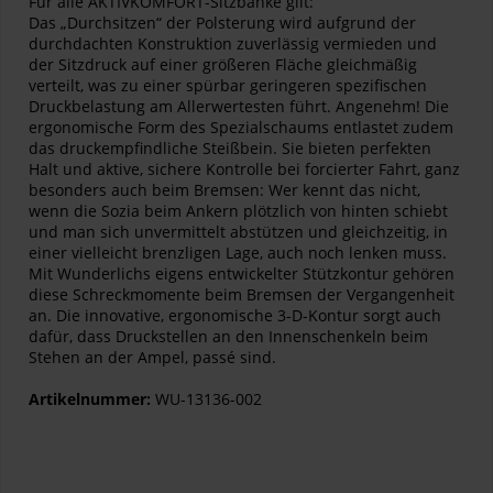
Für alle AKTIVKOMFORT-Sitzbänke gilt:
Das „Durchsitzen“ der Polsterung wird aufgrund der
durchdachten Konstruktion zuverlässig vermieden und
der Sitzdruck auf einer größeren Fläche gleichmäßig
verteilt, was zu einer spürbar geringeren spezifischen
Druckbelastung am Allerwertesten führt. Angenehm! Die
ergonomische Form des Spezialschaums entlastet zudem
das druckempfindliche Steißbein. Sie bieten perfekten
Halt und aktive, sichere Kontrolle bei forcierter Fahrt, ganz
besonders auch beim Bremsen: Wer kennt das nicht,
wenn die Sozia beim Ankern plötzlich von hinten schiebt
und man sich unvermittelt abstützen und gleichzeitig, in
einer vielleicht brenzligen Lage, auch noch lenken muss.
Mit Wunderlichs eigens entwickelter Stützkontur gehören
diese Schreckmomente beim Bremsen der Vergangenheit
an. Die innovative, ergonomische 3-D-Kontur sorgt auch
dafür, dass Druckstellen an den Innenschenkeln beim
Stehen an der Ampel, passé sind.
Artikelnummer:
WU-13136-002