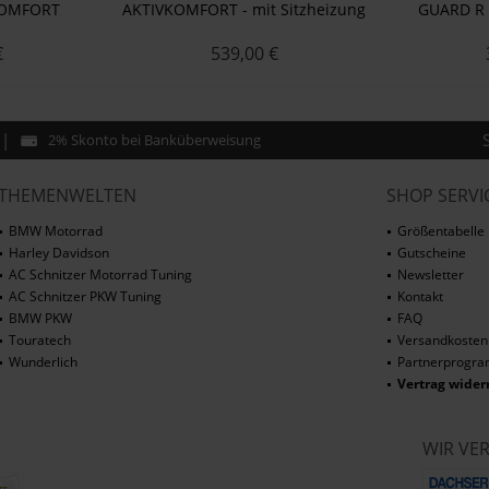
KOMFORT
AKTIVKOMFORT - mit Sitzheizung
GUARD R 
Smart Plug & Play R 1300 GS
€
539,00 €
Schwarz
2% Skonto bei Banküberweisung
THEMENWELTEN
SHOP SERVI
BMW Motorrad
Größentabelle
Harley Davidson
Gutscheine
AC Schnitzer Motorrad Tuning
Newsletter
AC Schnitzer PKW Tuning
Kontakt
BMW PKW
FAQ
Touratech
Versandkosten
Wunderlich
Partnerprogr
Vertrag wider
WIR VE