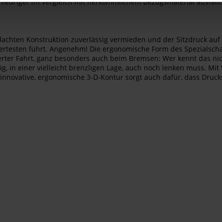
niedriger im Vergleich mit herkömmlichem Bezugsmaterial ausfällt
achten Konstruktion zuverlässig vermieden und der Sitzdruck auf e
ertesten führt. Angenehm! Die ergonomische Form des Spezialscha
rcierter Fahrt, ganz besonders auch beim Bremsen: Wer kennt das ni
ig, in einer vielleicht brenzligen Lage, auch noch lenken muss. Mi
nnovative, ergonomische 3-D-Kontur sorgt auch dafür, dass Druck