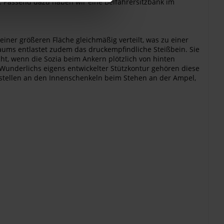
. Passend dazu haben wir eine Beifahrersitzbank im
iner größeren Fläche gleichmäßig verteilt, was zu einer
ums entlastet zudem das druckempfindliche Steißbein. Sie
cht, wenn die Sozia beim Ankern plötzlich von hinten
t Wunderlichs eigens entwickelter Stützkontur gehören diese
stellen an den Innenschenkeln beim Stehen an der Ampel,