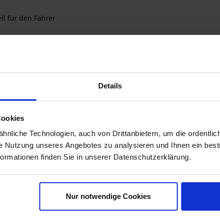
 für den Fahrer
d gemacht.
Details
ntrale
Cookies
nliche Technologien, auch von Drittanbietern, um die ordentlic
ie Nutzung unseres Angebotes zu analysieren und Ihnen ein best
formationen finden Sie in unserer Datenschutzerklärung.
 Perfekt integriert.
hen, ergonomischen 3-D-Kontur, die den Fahrer mit seinem Motorra
Nur notwendige Cookies
orteilhafte, natürliche Haltung des Beckens. So ins Motorrad integ
ver Sicherheit. Diese AKTIVKOMFORT Sitzbank verfügt über die neu