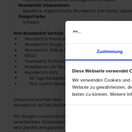
Wunderlich Sitzbankkern
Bewährte, ergonomische Wunderlich 3-D-Kontur speziell
Design/Farbe
Schwarz
Ihre Wunderlich Vorteile
Wunderlich Premium Produkt. Kleine Serien. Von Han
Wunderlich Design. Integriert und funktional.
Wunderlich. Riding 365.
Zustimmung
ERGO
ThermoPro Technologie
Probefahren im Test Center unserer Unternehmensze
Diese Webseite verwendet 
Wunderlich 60/5
60 Tage Rückgaberecht – Testen ohne Risiko!
Wir verwenden Cookies und äh
Plus 5 Jahre Garantie.
Website zu gewährleisten, d
bieten zu können. Weitere In
Entspannt und fahraktiv – auf kurzen und langen Strecken.
Wunderlich AKTIVKOMFORT Sitzbänke: Ergonomie und Design.
Wir fertigen unsere Fahrersitze mit einer charakteristisc
verarbeiteten Sitzbankkerns unterstützen die ergonomische v
kein Zweifel, entspanntes Sitzen schafft ein Plus an passi