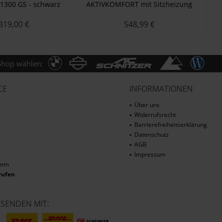
1300 GS - schwarz
AKTIVKOMFORT mit Sitzheizung
AK
Smart Plug & Play R 1300 GS
Sm
319,00 €
548,99 €
Adventure - S
Shop wählen:
CE
INFORMATIONEN
Über uns
Widerrufsrecht
Barrierefreiheitserklärung
Datenschutz
AGB
Impressum
amm
rufen
RSENDEN MIT: