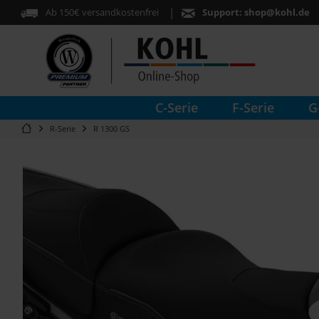
Ab 150€ versandkostenfrei
Support:
shop@kohl.de
C-Serie
F-Serie
G
R-Serie
R 1300 GS