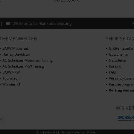
2% Skonto bei Banküberweisung
THEMENWELTEN
SHOP SERVI
BMW Motorrad
Größentabelle
Harley Davidson
Gutscheine
AC Schnitzer Motorrad Tuning
Newsletter
AC Schnitzer PKW Tuning
Kontakt
BMW PKW
FAQ
Touratech
Versandkosten
Wunderlich
Partnerprogr
Vertrag wider
WIR VE
Alle Preise inkl. der gesetzlichen MwSt.