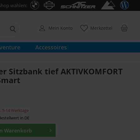
Shop wählen:
Mein Konto
Merkzettel
venture
Accessoires
er Sitzbank tief AKTIVKOMFORT
Smart
ca. 5-14 Werktage
estellwert in DE
en
Warenkorb