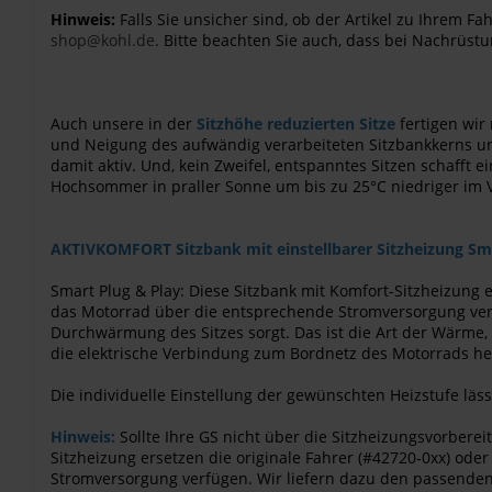
Hinweis:
Falls Sie unsicher sind, ob der Artikel zu Ihrem 
shop@kohl.de
. Bitte beachten Sie auch, dass bei Nachrüstu
Auch unsere in der
Sitzhöhe reduzierten Sitze
fertigen wir
und Neigung des aufwändig verarbeiteten Sitzbankkerns unte
damit aktiv. Und, kein Zweifel, entspanntes Sitzen schafft e
Hochsommer in praller Sonne um bis zu 25°C niedriger im 
AKTIVKOMFORT Sitzbank mit einstellbarer Sitzheizung Sma
Smart Plug & Play: Diese Sitzbank mit Komfort-Sitzheizung er
das Motorrad über die entsprechende Stromversorgung verfü
Durchwärmung des Sitzes sorgt. Das ist die Art der Wärme
die elektrische Verbindung zum Bordnetz des Motorrads herg
Die individuelle Einstellung der gewünschten Heizstufe l
Hinweis:
Sollte Ihre GS nicht über die Sitzheizungsvorbe
Sitzheizung ersetzen die originale Fahrer (#42720-0xx) ode
Stromversorgung verfügen. Wir liefern dazu den passenden 