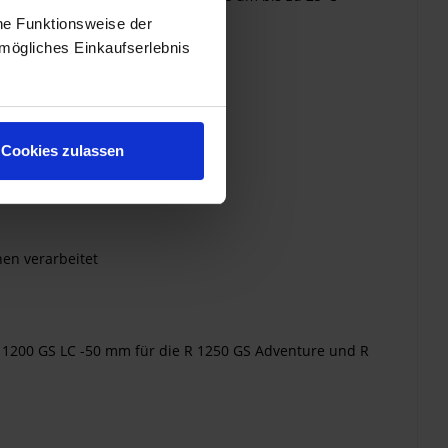
he Funktionsweise der
mögliches Einkaufserlebnis
Cookies zulassen
en verarbeitet
R 1200 GS LC -50 mm für die R 1250 GS Adventure und R