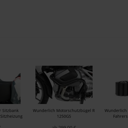
r Sitzbank
Wunderlich Motorschutzbügel R
Wunderlich 
Sitzheizung
1250GS
Fahrers
1300 GS Adv.
€
ab 299,00 €