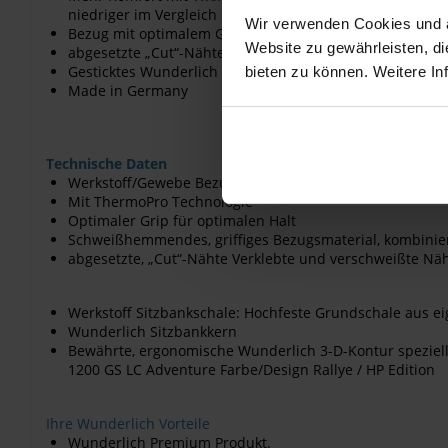
niedriger im Vergleich mit herkömmlichem Bezugsmateri
Wir verwenden Cookies und äh
Bezug mit optimalem Grip Edle
Website zu gewährleisten, d
abgesetzte „Cut“-Nähte
Gesticktes Wunderlich Logo
bieten zu können. Weitere In
Made in Germany
Technische Daten
Werkstoff/Gewebe Bezugsmaterial
Mit ThermoPro Technologie
Optimaler Grip für optimalen Halt
Schweißhemmendes, griffiges Bezugsmaterial, kombinier
abgesetzte, „Cut“-Nähte Verklebte und verschweißte Nä
Werkstoff Sitzbankschale: Hochfeste Grundschale aus 
Wunderlich Sitzbankkern
Bewährte, ergonomische Wunderlich 3-D-Kontur speziell
1200 GS LC Adventure Farbe/Design Rallye / HP Edition
Ihre Wunderlich Vorteile
Wunderlich Premium Produkt.