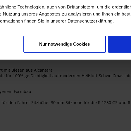
al.
nliche Technologien, auch von Drittanbietern, um die ordentlic
ie Nutzung unseres Angebotes zu analysieren und Ihnen ein best
formationen finden Sie in unserer Datenschutzerklärung.
Nur notwendige Cookies
t mit Biesen aus Alcantara,
hte für 100%ige Dichtigkeit auf modernen Heißluft-Schweißmaschin
eigenem Formbau
 für den Fahrer Sitzhöhe -30 mm Sitzhöhe für die R 1250 GS und 