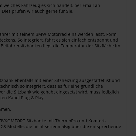
m welches Fahrzeug es sich handelt, per Email an
 Dies prüfen wir auch gerne für Sie.
 Fahrer mit seinem BMW-Motorrad eins werden lässt. Form
ckens. So integriert, fährt es sich einfach entspannt und
Beifahrersitzbänken liegt die Temperatur der Sitzfläche im
itzbank ebenfalls mit einer Sitzheizung ausgestattet ist und
hnisch so integriert, dass es für eine gründliche
 die Sitzbank wie gehabt eingesetzt wird, muss lediglich
ten Kabel Plug & Play!
ehmen.
 AKTIVKOMFORT Sitzbänke mit ThermoPro und Komfort-
0 GS Modelle, die nicht serienmäßig über die entsprechende