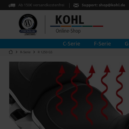
Ab 150€ versandkostenfrei
Support:
shop@kohl.de
C-Serie
F-Serie
G
R-Serie
R 1250 GS