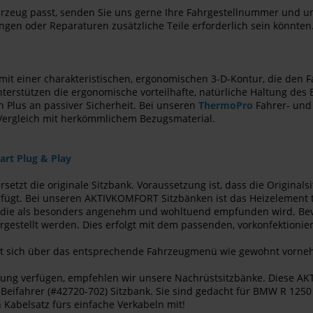
Fahrzeug passt, senden Sie uns gerne Ihre Fahrgestellnummer und u
ngen oder Reparaturen zusätzliche Teile erforderlich sein könnten.
 mit einer charakteristischen, ergonomischen 3-D-Kontur, die den
rstützen die ergonomische vorteilhafte, natürliche Haltung des Be
in Plus an passiver Sicherheit. Bei unseren
ThermoPro
Fahrer- und 
Vergleich mit herkömmlichem Bezugsmaterial.
rt Plug & Play
setzt die originale Sitzbank. Voraussetzung ist, dass die Originals
gt. Bei unseren AKTIVKOMFORT Sitzbänken ist das Heizelement tec
, die als besonders angenehm und wohltuend empfunden wird. Bevor
estellt werden. Dies erfolgt mit dem passenden, vorkonfektionier
ässt sich über das entsprechende Fahrzeugmenü wie gewohnt vorn
reitung verfügen, empfehlen wir unsere Nachrüstsitzbänke. Diese
r Beifahrer (#42720-702) Sitzbank. Sie sind gedacht für BMW R 125
Kabelsatz fürs einfache Verkabeln mit!