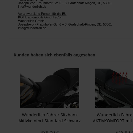
Joseph-von-Fraunhofer-Str. 6 – 8, Grafschaft-Ringen, DE, 53501
info@wunderlich.de
Verantwortliche Person für die EU
KOHL automobile GmbH eCom
Wunderlich GmbH
Joseph-von-Fraunhofer-Str. 6 – 8, Grafschaft-Ringen, DE, 53501
info@wunderlich.de
Kunden haben sich ebenfalls angesehen
Wunderlich Fahrer Sitzbank
Wunderlich Fahre
Aktivkomfort Standard Schwarz
AKTIVKOMFORT mit 
K50/51
Smart Plug & Play R 
439,00 €
548,99 