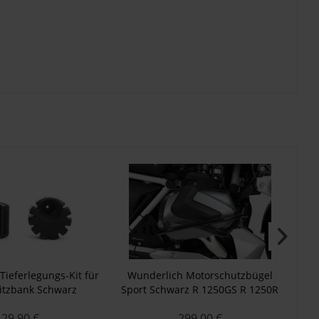
Tieferlegungs-Kit für
Wunderlich Motorschutzbügel
itzbank Schwarz
Sport Schwarz R 1250GS R 1250R
Ak
R 1250RS
Gel
29,90 €
299,00 €