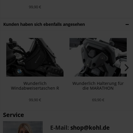
99,90 €
Kunden haben sich ebenfalls angesehen
Wunderlich
Wunderlich Halterung für
Windabweisertaschen R
die MARATHON
1300 GS - Satz
Verkleidungsscheibe F 900 R
- schwarz
99,90 €
69,90 €
Service
E-Mail:
shop@kohl.de