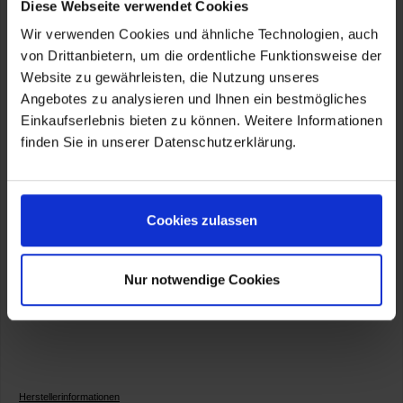
Gepäcktasche griffgünstig gelegen in der Lücke unterhalb
Diese Webseite verwendet Cookies
des Gepäckträgers ein und nutzt so den freien Raum
Wir verwenden Cookies und ähnliche Technologien, auch
optimal aus. Die aus nachhaltigem CORDURA® TrueLock™
von Drittanbietern, um die ordentliche Funktionsweise der
gefertigte Tasche verfügt über ein Fach, das mit den
griffigem Zipper des wasserabweisenden
Website zu gewährleisten, die Nutzung unseres
Reißverschlusses auch mit Handschuhen geöffnet und
Angebotes zu analysieren und Ihnen ein bestmögliches
geschlossen werden kann. Sie eignet sich besonders für
Einkaufserlebnis bieten zu können. Weitere Informationen
Kleinigkeiten, die schnell greifbar sein sollen. So finden
beispielsweise das Erste-Hilfe-Set, Werkzeug etc.
finden Sie in unserer Datenschutzerklärung.
problemlos Platz. Die einfache Befestigung erfolgt durch
die Befestigungslasche auf der Oberseite der Tasche.
Durch die rutschfeste Unterseite sitzt die Tasche fest am
Fahrzeug. Mit Wunderlich Markenlogo.
Cookies zulassen
Artikelnummer:
WU-13404-002
Nur notwendige Cookies
Herstellerinformationen